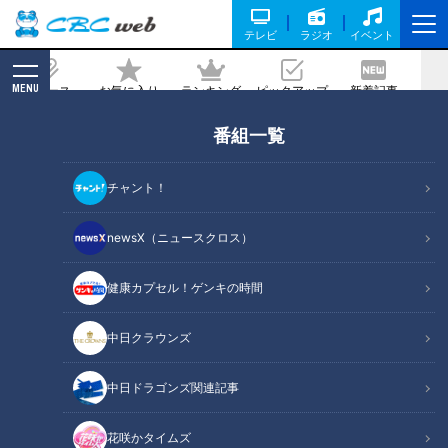
テレビ
ラジオ
イベント
MENU
ニュース
お気に入り
ランキング
ピックアップ
新着記事
CBC MAGAZINE
番組一覧
大型商業施設『イオンモール土岐』グラ
ンドオープン！東海初＆話題のグルメを
チャント！
大特集！
newsX（ニュースクロス）
記事に戻る
健康カプセル！ゲンキの時間
中日クラウンズ
中日ドラゴンズ関連記事
花咲かタイムズ