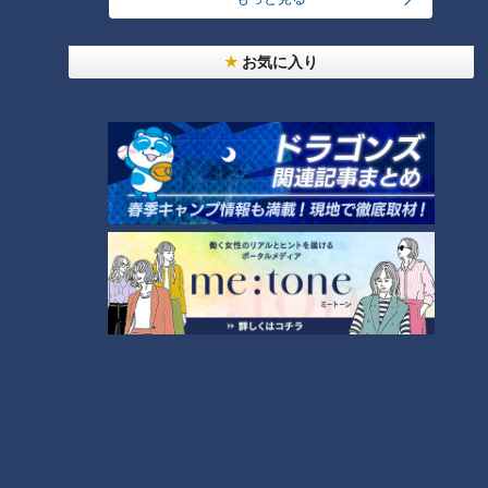
2
4
本場アメリカの味に舌鼓！ボリューム満点グルメか
お気に入り
らレトロ史料館まで！愛知・東海市の感動スポット
5
3選
3
師匠は鶴瓶。笑福亭鉄瓶が語る弟子入りまでの苦難
友廣アナの自転車旅｜愛知・蒲郡市へ！三河湾ぐる
っと125kmの自転車旅！【チャント！特集】
7
6
売り切れ続出？「ゆかり」の坂角総本舗がサブレを
発売
NEW
名古屋城の鹿、やまむらちゃん天国へ。残された
母・もみじちゃんに心配の声