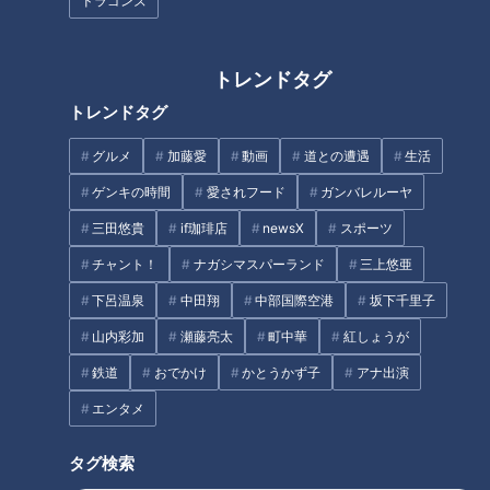
ドラゴンズ
「海水浴」に行く人が減ってき
た理由
トレンドタグ
トレンドタグ
「卵サラダのピザトースト」の
作り方【キユーピー３分クッキ
グルメ
加藤愛
動画
道との遭遇
生活
ング】
ゲンキの時間
愛されフード
ガンバレルーヤ
タグ
三田悠貴
if珈琲店
newsX
スポーツ
動画
グルメ
おでかけ
うなずキング
岐阜
チャント！
ナガシマスパーランド
三上悠亜
花咲かタイムズ
下呂温泉
中田翔
中部国際空港
坂下千里子
山内彩加
瀬藤亮太
町中華
紅しょうが
鉄道
おでかけ
かとうかず子
アナ出演
オススメ関連コンテンツ
エンタメ
タグ検索
自分の耳の中をスマホで見なが
ら耳掃除！究極の欲求を実現し