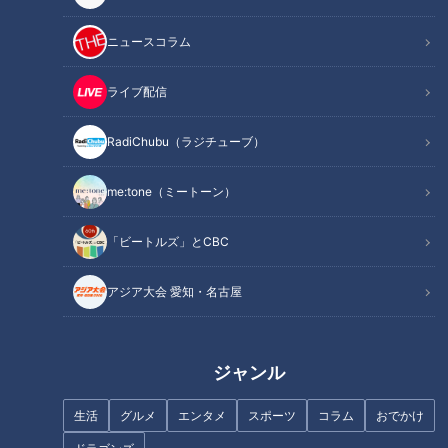
この記事を見たあなたへのおすすめ
ニュースコラム
ライブ配信
RadiChubu（ラジチューブ）
フランス人は菓子店「シャトレ
ーゼ」の店名に顔を赤らめる？
「糖尿病」夏の食生活に注
me:tone（ミートーン）
意！…血糖値スパイクが起きて
いるサインは？糖尿病の予防・
「ビートルズ」とCBC
改善法
アジア大会 愛知・名古屋
編み物がブーム。昭和平成の編
み物の想い出
まるでウォータースライダー！
ジャンル
近鉄特急「ひのとり」展望席最
前列を初体験
生活
グルメ
エンタメ
スポーツ
コラム
おでかけ