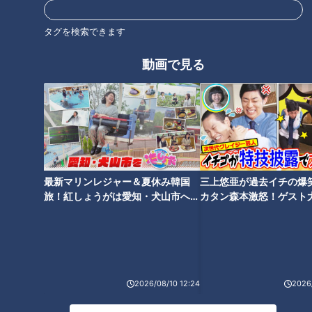
た「耳かき」の歴史
タグを検索できます
動画で見る
石丸幹二「すごい痩せました
ね！」…世界一楽なスクワッ
ト！？ダイエットのスペシャリ
ストに学ぶ「無理なくやせる方
法」
最新マリンレジャー＆夏休み韓国
三上悠亜が過去イチの爆
旅！紅しょうがは愛知・犬山市へ
カタン森本激怒！ゲスト
【花咲かタイムズ】
【ともだちたまご】
2026/08/10 12:24
2026/