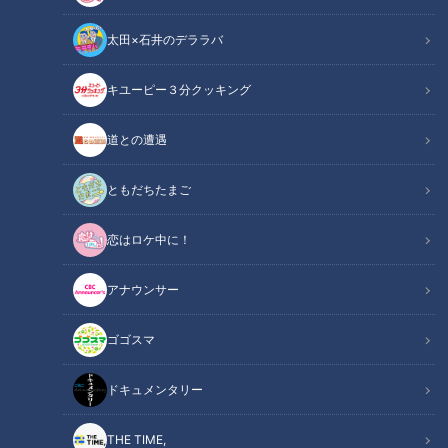
太田×石井のデララバ
キユーピー３分クッキング
道との遭遇
この記事の画像
（全8枚）
ともだちたまご
恋はロケ中に！
アナウンサー
ゴゴスマ
ドキュメンタリー
記事に戻る
THE TIME,