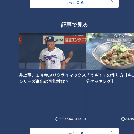
ランキング
もっと見る
RANKING
24時間
週間
月間
記事で見る
NEW
岐阜で続く鉄道廃止、バスの代替にも問題が
モーニング娘。‘26井上春華がハロメンで仲良くし
たいと思っている人は？
井上竜、１４年ぶりクライマックス
「うざく」の作り方【キ
シリーズ進出の可能性は？
分クッキング】
1
大学のサークルで増える？複数のスポーツを融合さ
せた「ピックルボール」
2026/08/10 18:10
2026/
「心筋梗塞」生死の分かれ道は？…“夏の厳しい暑
さ”もきっかけに！発症前のキケンなサインと対処
法
もっと見る