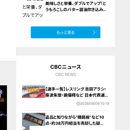
美味しさと栄養、ダブルでアップ！と
うもろこしのバター醤油炊き込みご
飯
もっと見る
10
CBCニュース
CBC NEWS
【選手一覧】レスリング 吉田アラシ・
藤波朱理・鏡優翔など 日本代表選手
【アジア大会 愛知･名古屋 2026】
2026/08/06 10:19
盗品と知りながら“橋銘板”など10
点・約38万円相当を売却した疑
い… 無職の男（63）を逮捕 「知り