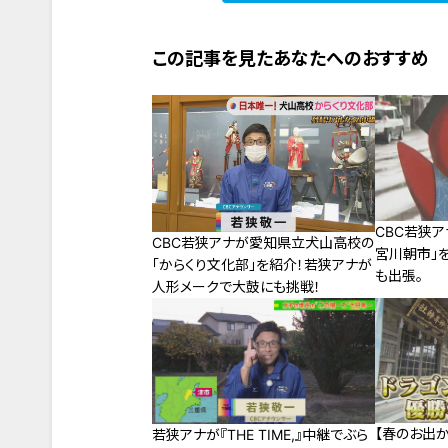
この記事を見たあなたへのおすすめ
CBC若狭
CBC若狭アナが愛知県立犬山高校の
宮川朝市」
「からくり文化部」を紹介！若狭アナが
も出張。
人形メークで大鼓にも挑戦！
【春のお出か
若狭アナが『THE TIME,』中継でぶら