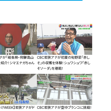
アナが「岐阜県・飛騨高山
CBC若狭アナが初夏の旬野菜「赤し
を紹介！シマエナガちゃん
そ」の収穫を体験！シュワシュワ「赤し
そソーダ」を堪能！
けWEEK】若狭アナがド
CBC若狭アナが空中ブランコに挑戦！