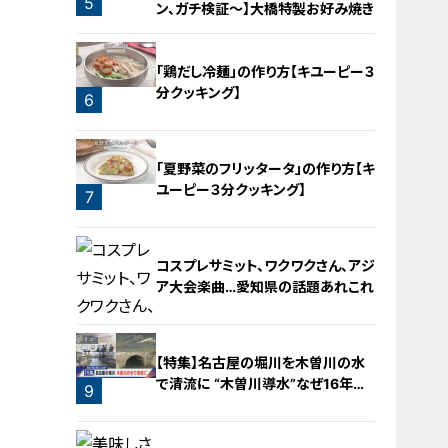
5
ン、ガチ検証～】大橋特製お好み焼き
「鶏だし冷麺」の作り方【キユーピー３
分クッキング】
6
「夏野菜のフリッタータ」の作り方【キ
ユーピー３分クッキング】
7
コスプレサミット、ワクワクさん、アジ
ア大会楽曲…愛知県の話題あれこれ
【特集】名古屋の堀川を木曽川の水
で清流に “木曽川導水”なぜ16年ぶ
9
り？【newsX】
8