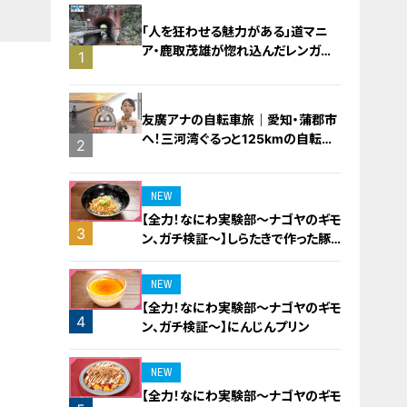
「人を狂わせる魅力がある」道マニ
ア・鹿取茂雄が惚れ込んだレンガの
1
橋梁とは？未公開の道3選
友廣アナの自転車旅｜愛知・蒲郡市
へ！三河湾ぐるっと125kmの自転車
2
旅！【チャント！特集】
NEW
【全力！なにわ実験部～ナゴヤのギモ
3
ン、ガチ検証～】しらたきで作った豚
バラミンチの油そば
NEW
【全力！なにわ実験部～ナゴヤのギモ
4
ン、ガチ検証～】にんじんプリン
NEW
【全力！なにわ実験部～ナゴヤのギモ