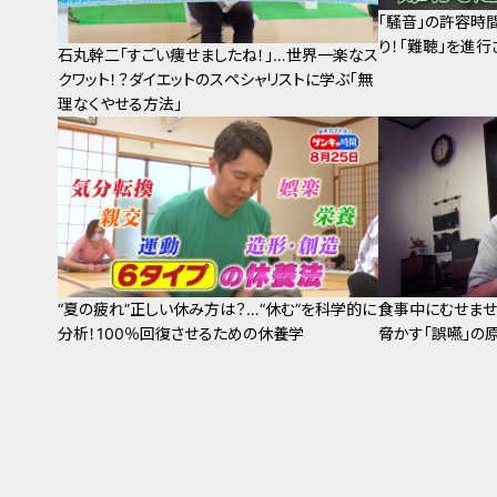
「騒音」の許容時
り！「難聴」を進
石丸幹二「すごい痩せましたね！」…世界一楽なス
クワット！？ダイエットのスペシャリストに学ぶ「無
理なくやせる方法」
“夏の疲れ”正しい休み方は？…“休む”を科学的に
食事中にむせませ
分析！100％回復させるための休養学
脅かす「誤嚥」の