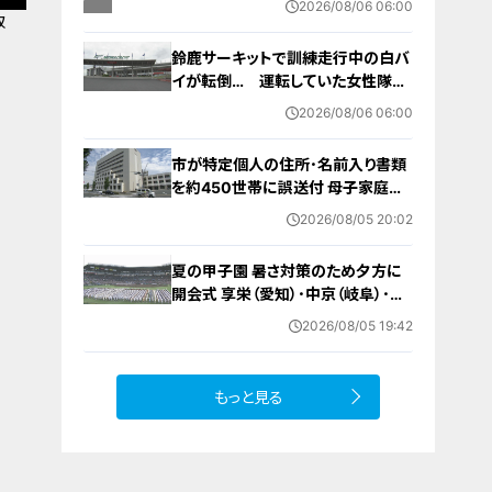
2026/08/06 06:00
ませんでした」と容疑否認
取
鈴鹿サーキットで訓練走行中の白バ
イが転倒… 運転していた女性隊員
（20代）が頭を打つなどして重傷
2026/08/06 06:00
白バイ歴は約4か月 今月末のイベ
ントに参加予定
市が特定個人の住所･名前入り書類
を約450世帯に誤送付 母子家庭が
医療助成費受ける更新手続きの“見
2026/08/05 20:02
本” 何らかの理由でマスキングでき
ず… 愛知・蒲郡市
夏の甲子園 暑さ対策のため夕方に
開会式 享栄（愛知）･中京（岐阜）･三
重（三重）の球児たちも晴れやかな表
2026/08/05 19:42
情で“聖地”の土踏む
もっと見る