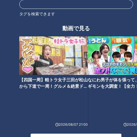
タグを検索できます
冷蔵庫に入れると“劇的に甘くな
「すごい痩せましたね！」…世
る”果物がある！？「冷蔵庫に入
動画で見る
界一楽なスクワット！？ダイエ
れる」or「入れない」それぞれ
ットのスペシャリストに学ぶ
の果物のベストな保存方法は？
「無理なくやせる方法」
【四国一周】軽トラ女子三田が松山
なにわ男子が体を張って
朝の歯みがきは「起床後」
から下道で一周！グルメ＆絶景ドラ
ギモンを大調査！【全力
「避妊リング」という選択肢...
or「朝食後」？歯科医師が推奨
イブ⑳
験部～ナゴヤのギモン、
実際に使用している人の声
する歯みがきのタイミングとは
～】
2026/08/07 21:00
2026/