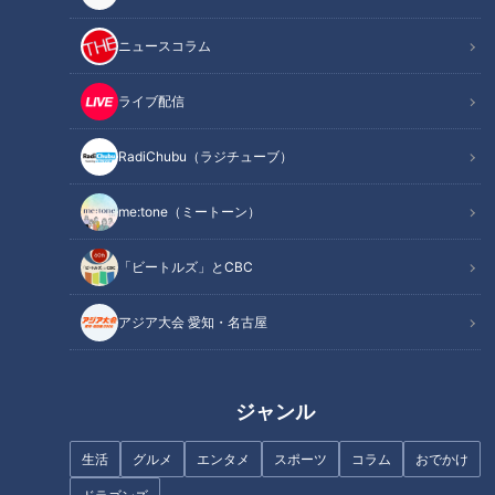
記事に戻る
ニュースコラム
この記事を見たあなたへのおすすめ
ライブ配信
RadiChubu（ラジチューブ）
me:tone（ミートーン）
安藤渚七、10年憧れた『君の名
は。』の聖地で言葉を失う
友廣アナの自転車旅｜知多半島
「ビートルズ」とCBC
から渥美半島の先端へ！新シリ
ーズ始動 125kmの自転車旅！
アジア大会 愛知・名古屋
【チャント！特集】
つボイノリオの長寿番組、審議
ジャンル
されてしまう。
フランス人は菓子店「シャトレ
ーゼ」の店名に顔を赤らめる？
生活
グルメ
エンタメ
スポーツ
コラム
おでかけ