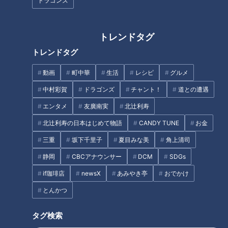
ドラゴンズ
トレンドタグ
トレンドタグ
中村彩賀の10000歩お宝さがし
不運続きのCBC友廣アナがたど
｜雨の愛知・東海市でお宝探し
り着いたボリューム満点ランチ
動画
町中華
生活
レシピ
グルメ
【チャント！特集】
とは？三河湾をぐるっと約
中村彩賀
ドラゴンズ
チャント！
道との遭遇
125kmの自転車旅スタート！
タグ
エンタメ
友廣南実
北辻利寿
北辻利寿の日本はじめて物語
CANDY TUNE
お金
エンタメ
THE TIME
若狭敬一
三重
坂下千里子
夏目みな美
角上清司
静岡
CBCアナウンサー
DCM
SDGs
if珈琲店
newsX
あみやき亭
おでかけ
オススメ関連コンテンツ
とんかつ
タグ検索