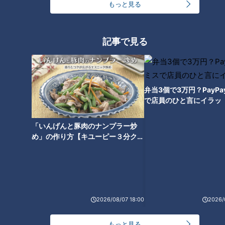
もっと見る
記事で見る
弁当3個で3万円？PayP
ランキング
で店員のひと言にイラッ
RANKING
24時間
週間
月間
「いんげんと豚肉のナンプラー炒
め」の作り方【キユーピー３分クッ
キング】
友廣アナの自転車旅｜愛知・蒲郡市へ！三河湾ぐる
っと125kmの自転車旅！【チャント！特集】
1
コスプレサミット、ワクワクさん、アジア大会楽
2026/08/07 18:00
2026/
曲…愛知県の話題あれこれ
もっと見る