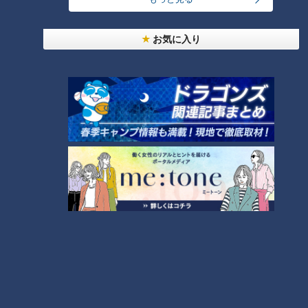
【全力！なにわ実験部～ナゴヤのギモン、ガチ検証
お気に入り
～】しらたきで作った豚バラミンチの油そば
3
【全力！なにわ実験部～ナゴヤのギモン、ガチ検証
～】にんじんプリン
4
2
美味しさと栄養、ダブルでアップ！とうもろこしの
バター醤油炊き込みご飯
なにわ男子が体を張って、ナゴヤのギモンを大調
査！【全力！なにわ実験部～ナゴヤのギモン、ガチ
6
検証～】
【全力！なにわ実験部～ナゴヤのギモン、ガチ検証
～】キャロットフレンチロースト
7