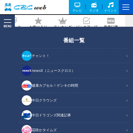
テレビ
ラジオ
イベント
MENU
ニュース
お気に入り
ランキング
ピックアップ
新着記事
CBC MAGAZINE
番組一覧
CBC若狭アナが秋の味覚「マコモタケ」
の収穫を生実況！「オールスター感謝
チャント！
祭」での激走を誓う！
newsX（ニュースクロス）
記事に戻る
健康カプセル！ゲンキの時間
中日クラウンズ
中日ドラゴンズ関連記事
花咲かタイムズ