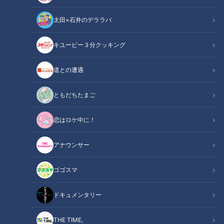
太田×石井のデララバ
キユーピー３分クッキング
CBCテレビ / TBS『THE TIME，』
道との遭遇
この記事の画像
（全5枚）
ともだちたまご
恋はロケ中に！
アナウンサー
ゴゴスマ
ドキュメンタリー
THE TIME,