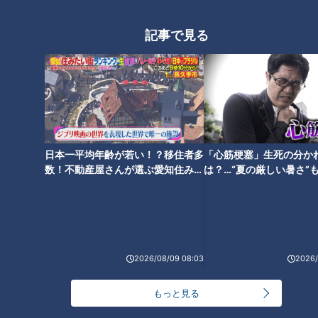
記事で見る
ランキング
RANKING
24時間
週間
月間
NEW
日本一平均年齢が若い！？移住者多
「心筋梗塞」生死の分か
「心筋梗塞」生死の分かれ道は？…“夏の厳しい暑
数！不動産屋さんが選ぶ愛知住みた
は？…“夏の厳しい暑さ”
1
さ”もきっかけに！発症前のキケンなサインと対処
い街ランキング1位は？
に！発症前のキケンなサ
法
法
「すごい痩せましたね！」…世界一楽なスクワッ
ト！？ダイエットのスペシャリストに学ぶ「無理な
2
くやせる方法」
2026/08/09 08:03
2026/
「夏の脳梗塞」熱中症に似ている！？…生死の分か
もっと見る
れ道！経験者から学ぶ“発症時の身体の異変”
3