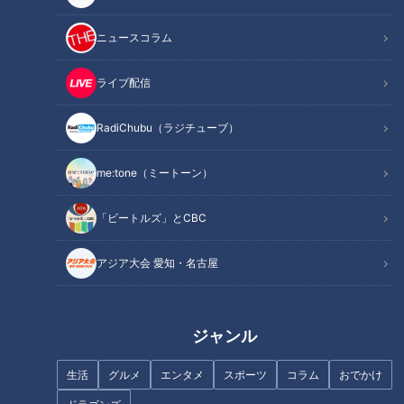
ニュースコラム
記事に戻る
ライブ配信
この記事を見たあなたへのおすすめ
RadiChubu（ラジチューブ）
me:tone（ミートーン）
「ビートルズ」とCBC
フランス人は菓子店「シャトレ
ーゼ」の店名に顔を赤らめる？
「鶏胸肉の新しょうがはさみ焼
アジア大会 愛知・名古屋
き」の作り方【キユーピー３分
クッキング】
ジャンル
生活
グルメ
エンタメ
スポーツ
コラム
おでかけ