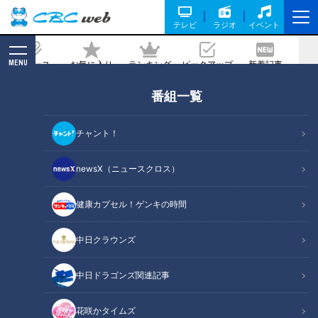
テレビ
ラジオ
イベント
MENU
ニュース
お気に入り
ランキング
ピックアップ
新着記事
CBC MAGAZINE
番組一覧
CBC若狭アナが廃線を使った山のアクテ
ィビティ「ガッタンゴー」を紹介！岐阜
チャント！
県飛騨市の大自然の中を疾走しながら生
実況！
newsX（ニュースクロス）
健康カプセル！ゲンキの時間
記事に戻る
中日クラウンズ
中日ドラゴンズ関連記事
花咲かタイムズ