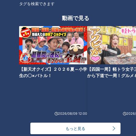
オススメ関連コンテンツ
タグを検索できます
動画で見る
便利になるはずの道「突然工事
石丸幹二「すごい痩せました
が終わってしまった」未完のま
ね！」…世界一楽なスクワッ
ま眠る「未成道」＆都心部の珍
【新天才クイズ】２０２６夏～小学
【四国一周】軽トラ女子
ト！？ダイエットのスペシャリ
しい「奇道」
生の〇×バトル！
から下道で一周！グルメ
ストに学ぶ「無理なくやせる方
イブ⑳
法」
2026/08/09 12:00
2026/
もっと見る