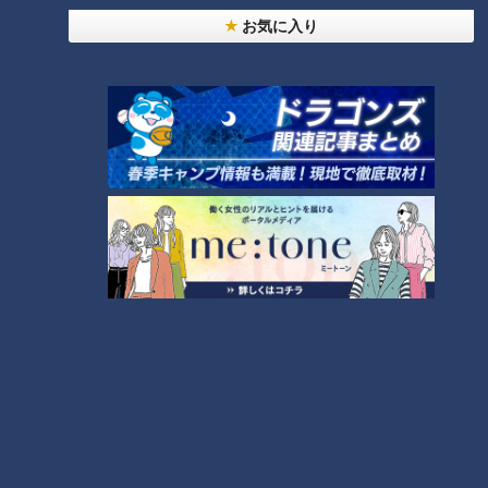
お気に入り
ＣＢＣ小川実桜アナ、呪術廻戦展で痛感した「自分
に一番遠い職業」
大学のサークルで増える？複数のスポーツを融合さ
せた「ピックルボール」
助かった命を守るには？熊本地震、初の災害関連死
か
4
友廣アナの自転車旅｜愛知・蒲郡市へ！三河湾ぐる
っと125kmの自転車旅！【チャント！特集】
7
5
6
脱水で血液ドロドロ!?『夏の脳梗塞』…命を守る運
命の分かれ道は？「脳梗塞」から身を守る方法
8