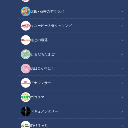
太田×石井のデララバ
キユーピー３分クッキング
道との遭遇
CBC若狭アナが廃線を使った山のアクティビティ「ガッタンゴー」を紹
介！岐阜県飛騨市の大自然の中を疾走しながら生実況！
ともだちたまご
この記事の画像
恋はロケ中に！
（全5枚）
アナウンサー
ゴゴスマ
ドキュメンタリー
THE TIME,