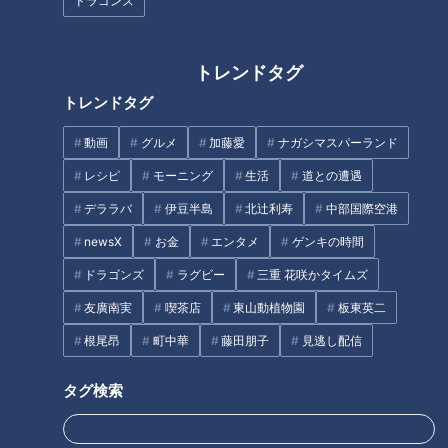
まるでウォータースライダー！
ドラゴンズ
近鉄特急「ひのとり」展望席最
「味しみ春雨の中華サラダ」の
前列を初体験
作り方【キユーピー３分クッキ
トレンドタグ
ング】
トレンドタグ
動画
グルメ
加藤愛
ナガシマスパーランド
レシピ
モーニング
生活
道との遭遇
デララバ
伊豆半島
北辻利寿
中部国際空港
パンサー向井もタジタジ！県内
1台1000万円のゴンドラ！？
newsX
お金
エンタメ
ゲンキの時間
屈指の進学校にある『ファッシ
大人気観光スポット「御在所ロ
ョン創造科』で夢を持って楽し
ープウエイ」の楽しみ方
ドラゴンズ
ラグビー
三重 花咲かタイムズ
く学ぶ生徒たち
友廣南実
喫茶店
東山動植物園
板東英二
タグ
根尾昂
町中華
藤田朋子
見逃し配信
エンタメ
THE TIME
若狭敬一
タグ検索