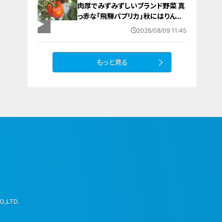
肉厚でみずみずしいブランド野菜 真
っ赤な「飛騨パプリカ」秋にはりんご
のように甘い 岐阜・高山市の東農
2026/08/09 11:45
園では1日5000個収穫中
もっと見る
.,LTD.