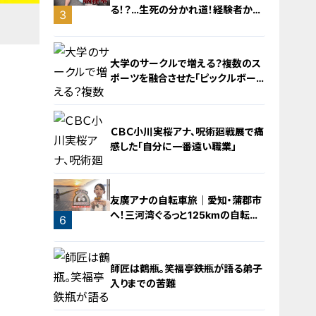
る！？…生死の分かれ道！経験者から
3
学ぶ“発症時の身体の異変”
大学のサークルで増える？複数のス
ポーツを融合させた「ピックルボー
ル」
ＣＢＣ小川実桜アナ、呪術廻戦展で痛
感した「自分に一番遠い職業」
4
友廣アナの自転車旅｜愛知・蒲郡市
へ！三河湾ぐるっと125kmの自転車
6
旅！【チャント！特集】
5
師匠は鶴瓶。笑福亭鉄瓶が語る弟子
入りまでの苦難