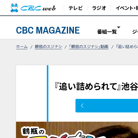
テレビ
ラジオ
イベント・
CBC MAGAZINE
番組一覧
ジ
ホーム
鶴瓶のスジナシ
「鶴瓶のスジナシ」動画
『追い詰めら
『追い詰められて』池谷