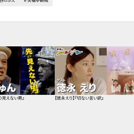
谷のぶえ
笑福亭鶴瓶
の見えない男』
【徳永えり】『切ない言い訳』