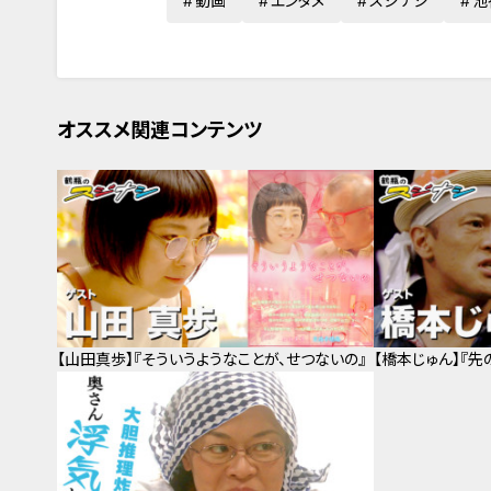
動画
エンタメ
スジナシ
池
オススメ関連コンテンツ
【山田真歩】『そういうようなことが、せつないの』
【橋本じゅん】『先