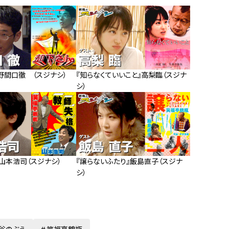
野間口徹 （スジナシ）
『知らなくていいこと』高梨臨（スジナ
シ）
山本浩司（スジナシ）
『譲らないふたり』飯島直子（スジナ
シ）