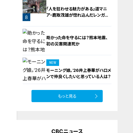
「人を狂わせる魅力がある」道マニ
ア・鹿取茂雄が惚れ込んだレンガの
7
8
橋梁とは？未公開の道3選
助かった命を守るには？熊本地震、
初の災害関連死か
NEW
モーニング娘。‘26井上春華がハロメ
9
ンで仲良くしたいと思っている人は？
もっと見る
10
CBCニュース