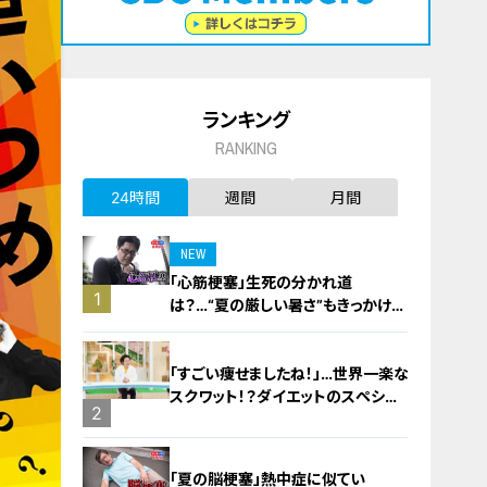
ランキング
RANKING
24時間
週間
月間
NEW
「心筋梗塞」生死の分かれ道
1
は？…“夏の厳しい暑さ”もきっかけ
に！発症前のキケンなサインと対処
法
「すごい痩せましたね！」…世界一楽な
スクワット！？ダイエットのスペシャ
2
リストに学ぶ「無理なくやせる方法」
「夏の脳梗塞」熱中症に似てい