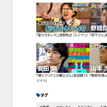
『星がきれいだ』浅野和之（スジナシ）
『却下さん』
『僕とクリスとお義父さん』安田顕（ス
『教師失格』
ジナシ）
タグ