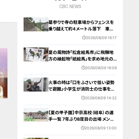
CBC NEWS
墓参りで寺の駐車場からフェンスを
乗り越えて約４メートル落下 車に
乗っていた家族３人けが 岐阜・山
2026/08/09 16:17
県市
夏の風物詩「松倉絵馬市」に飛騨地
方の縁起物「紙絵馬」を求め地元の
人や観光客が訪れる 幸せが駆け込
2026/08/09 16:09
むように
火事の時は「口をふさいで低い姿勢
で避難」小学生が消防士の仕事を体
験 三重・津市
2026/08/09 14:32
【夏の甲子園】中京高校（岐阜）の選
手一覧 7年ぶり8度目の出場 メンバ
ー・出身中学・特徴は？高校野球
2026/08/09 13:00