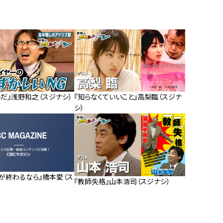
だ』浅野和之（スジナシ）
『知らなくていいこと』高梨臨（スジナ
シ）
が終わるなら』橋本愛（ス
『教師失格』山本浩司（スジナシ）