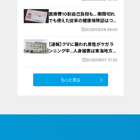
ジュール 異例の道を進むワケ【アジ
ア大会 愛知･名古屋2026】
医療費10割自己負担も… 期限切れ
でも使えた従来の健康保険証はつい
に終了 8月以降起こりうるマイナ保
2026/08/08 08:00
険証の“落とし穴” 注意すべき2つの
有効期限
【速報】クマに襲われ男性がケガ ラ
ンニング中…人身被害は東海地方で
今シーズン初めて 岐阜県高山市
2026/08/07 21:20
もっと見る