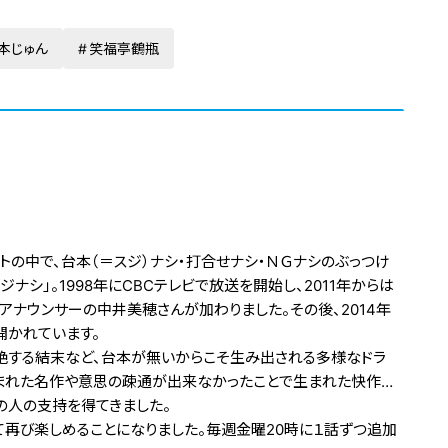
本じゅん
笑福亭鶴瓶
の中で、台本（＝スジ）ナシ・打合せナシ・ＮＧナシのぶっつけ
ナシ」。1998年にCBCテレビで放送を開始し、2011年からは
アナウンサーの中井美穂さんが加わりました。その後、2014年
開かれています。
絶する結末など、台本が無いからこそ生み出される多様なドラ
まれた名作や意思の疎通が出来なかったことで生まれた快作…
の人の支持を得てきました。
にて再び楽しめることになりました。毎週金曜20時に１話ずつ追加