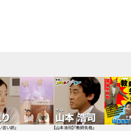
い言い訳』
【山本浩司】『教師失格』