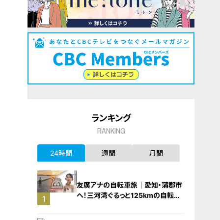
ランキング
RANKING
24時間
週間
月間
友廣アナの自転車旅｜愛知・蒲郡市
へ！三河湾ぐるっと125kmの自転車
1
旅！【チャント！特集】