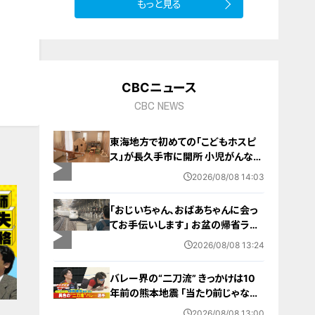
もっと見る
CBCニュース
CBC NEWS
東海地方で初めての「こどもホスピ
ス」が長久手市に開所 小児がんなど
重い病気の子どもと家族を支える施
2026/08/08 14:03
設 利用料は無料 愛知の「長久手の
おうち」
「おじいちゃん、おばあちゃんに会っ
てお手伝いします」 お盆の帰省ラッ
シュが本格化 東海道新幹線下りがピ
2026/08/08 13:24
ーク 名古屋駅も家族連れらで朝から
混雑
バレー界の“二刀流” きっかけは10
年前の熊本地震 ｢当たり前じゃなか
った｣ オフシーズンゼロの過酷スケ
2026/08/08 13:00