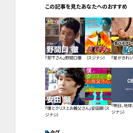
この記事を見たあなたへのおすすめ
『却下さん』野間口徹 （スジナシ）
『星がきれい
『明日、地球
『僕とクリスとお義父さん』安田顕（ス
ジナシ）
ジナシ）
タグ