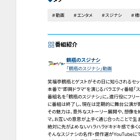
動画
エンタメ
スジナシ
橋
番組紹介
鶴瓶のスジナシ
「鶴瓶のスジナシ」動画
笑福亭鶴瓶とゲストがその日に知らされるセット
本番で“即興ドラマ”を演じるバラエティ番組「スジ
番組名を「鶴瓶のスジナシ」に。進行役にフリー
に番組は終了し、現在は定期的に舞台公演が
その魅力は、意外なストーリー展開や、想像を
マ。お互いの意思が上手く通じ合ったことで生
絶対に先がよめないハラハラドキドキ感で多く
そんなスジナシの名作・傑作選がYouTube