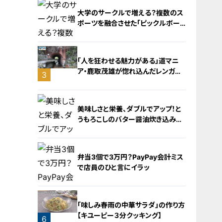
大学のサークルで増える？複数のス
ポーツを融合させた「ピックルボー
ル」
「人を狂わせる魅力がある」道マニ
ア・鹿取茂雄が惚れ込んだレンガの
3
橋梁とは？未公開の道3選
2
美味しさと栄養、ダブルでアップ！と
うもろこしのバター醤油炊き込みご
飯
弁当3個で3万円？PayPay会計ミス
で店員のひと言にイラッ
4
「味しみ春雨の中華サラダ」の作り方
【キユーピー３分クッキング】
6