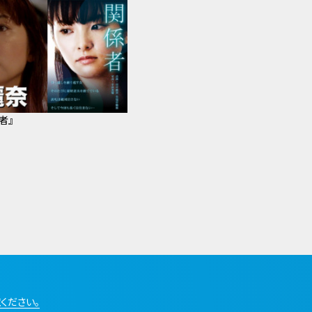
者』
ください。