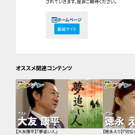
されていきます。是非ご期待ください。
ホームページ
番組サイト
オススメ関連コンテンツ
【大友康平】『夢追い人』
【徳永えり】『切な