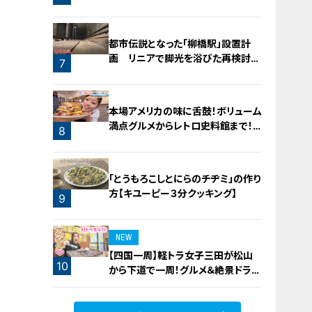
5
都市伝説となった「柳橋駅」設置計
画 リニアで脚光を浴びた再検討の
7
機運
本場アメリカの味に舌鼓！ボリューム
満点グルメからレトロ史料館まで！
8
愛知・東海市の感動スポット3選
「とうもろこしとにらのチヂミ」の作り
方【キユーピー３分クッキング】
9
NEW
【四国一周】軽トラ女子三田が松山
10
から下道で一周！グルメ＆絶景ドライ
ブ⑳