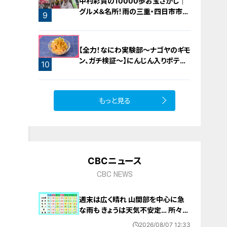
中村彩賀の10000歩お宝さがし｜
グルメ＆名所！雨の三重・四日市市で
9
お宝探し【チャント！特集】
【全力！なにわ実験部～ナゴヤのギモ
ン、ガチ検証～】にんじん入りポテト
10
サラダ
もっと見る
CBCニュース
CBC NEWS
週末は広く晴れ 山間部を中心に急
な雨も きょうは天気不安定… 所々で
雨予想 愛知･名古屋･岐阜･三重の天
2026/08/07 12:33