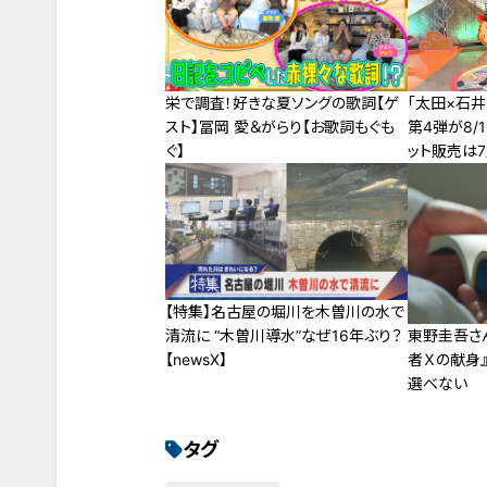
栄で調査！好きな夏ソングの歌詞【ゲ
「太田×石井
スト】冨岡 愛＆がらり【お歌詞もぐも
第4弾が8/
ぐ】
ット販売は7
り開始～
【特集】名古屋の堀川を木曽川の水で
清流に “木曽川導水”なぜ16年ぶり？
東野圭吾さ
【newsX】
者Ｘの献身
選べない
タグ