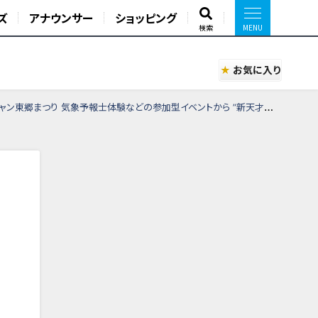
ズ
アナウンサー
ショッピング
検索
お気に入り
トから ”新天才クイズ”リアルイベントや”アバンギャルディ”SPECIALステージまで盛りだくさんの2日間！