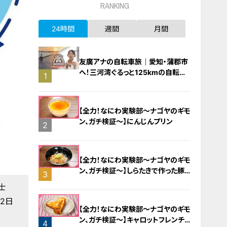
RANKING
24時間
週間
月間
友廣アナの自転車旅｜愛知・蒲郡市
へ！三河湾ぐるっと125kmの自転車
1
旅！【チャント！特集】
【全力！なにわ実験部～ナゴヤのギモ
ン、ガチ検証～】にんじんプリン
2
【全力！なにわ実験部～ナゴヤのギモ
ン、ガチ検証～】しらたきで作った豚
3
バラミンチの油そば
士
2日
【全力！なにわ実験部～ナゴヤのギモ
ン、ガチ検証～】キャロットフレンチ
4