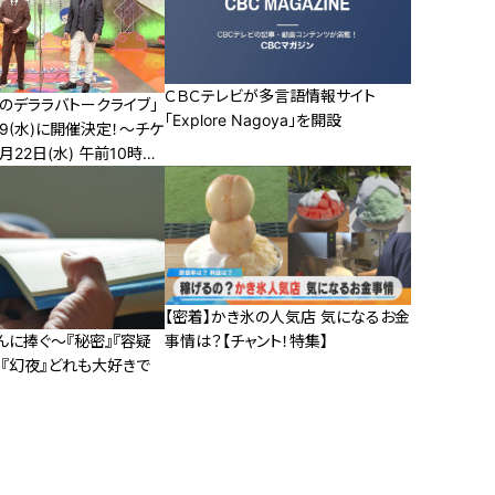
ＣＢＣテレビが多言語情報サイト
のデララバトークライブ」
「Explore Nagoya」を開設
19(水)に開催決定！～チケ
月22日(水) 午前10時よ
【密着】かき氷の人気店 気になるお金
事情は？【チャント！特集】
んに捧ぐ～『秘密』『容疑
』『幻夜』どれも大好きで