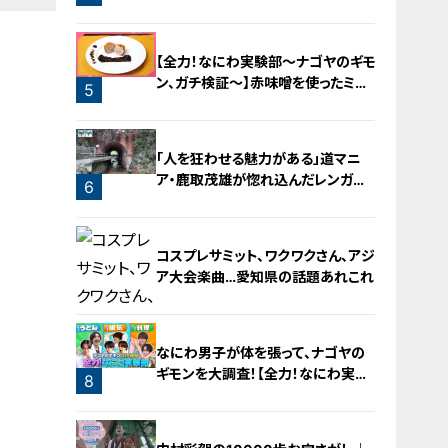
ロースト
【全力！なにわ実験部～ナゴヤのギモ
ン、ガチ検証～】赤味噌を使ったミル
5
フィーユ味噌トンカツ
「人を狂わせる魅力がある」道マニ
ア・鹿取茂雄が惚れ込んだレンガの
6
橋梁とは？未公開の道3選
コスプレサミット、ワクワクさん、アジ
ア大会楽曲…愛知県の話題あれこれ
なにわ男子が体を張って、ナゴヤの
ギモンを大調査！【全力！なにわ実験
8
部～ナゴヤのギモン、ガチ検証～】
7