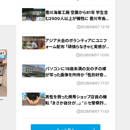
気予報（8/7 昼）
豊川海軍工廠 空襲から81年 学生含
む2500人以上が犠牲に 豊川市長
｢恒久平和に向けて全力を尽くす｣ 平
2026/08/07 12:19
和祈念式典で誓う
アジア大会のボランティアにユニフ
ォーム配布 ｢頑張らなきゃと実感が
湧いた｣ 名古屋･中区の愛知県体育
2026/08/07 12:00
館
パソコンに18歳未満の女の子の裸
が写った画像を所持か ｢性的好奇心
を満たす目的｣ 小学校講師の38歳
2026/08/07 11:57
男を逮捕 自宅からはAIで生成したと
みられる性的画像も
男性を救った携帯ショップ店員の機
ー
転 ｢まさか自分が…｣ “ニセ警察詐
欺”を間一髪で防ぐ 被害者が語る事
2026/08/07 11:53
件の一部始終