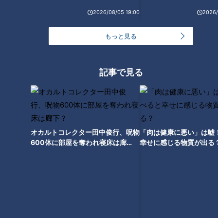
2026/08/05 19:00
2026/
もっと見る
記事で見る
ランキング
RANKING
24時間
週間
月間
オカルトコレクター田中俊行、呪物
「肉は健康に悪い」は嘘
600体に部屋を奪われ寝床は廊
幸せに感じる物質が出る
「人を狂わせる魅力がある」道マニア・鹿取茂雄が
下？
惚れ込んだレンガの橋梁とは？未公開の道3選
1
NEW
【全力！なにわ実験部～ナゴヤのギモン、ガチ検証
2
～】しらたきで作った豚バラミンチの油そば