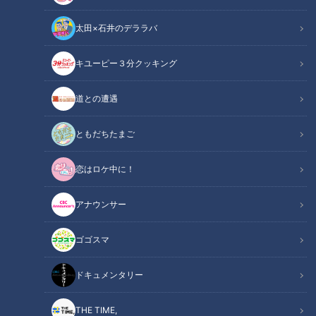
太田×石井のデララバ
キユーピー３分クッキング
道との遭遇
【WBOアジア・パシフィックフライ級王座決定戦】 畑中建人vs宝珠山
晃の試合を、9月9日(土)にLocipo(ロキポ)で独占ライブ配信決定！解説
ともだちたまご
は田中恒成！
恋はロケ中に！
この記事の画像
（全1枚）
アナウンサー
ゴゴスマ
ドキュメンタリー
記事に戻る
THE TIME,