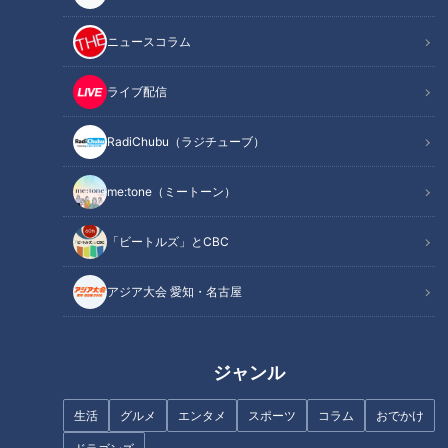
この記事を見たあなたへのおすすめ
ニュースコラム
ライブ配信
RadiChubu（ラジチューブ）
me:tone（ミートーン）
「どうしよう、まじ悩む」高身
中部・北陸実業団駅伝に燃料電
長ドストライク男子の登場で、
池中継車を導入！ 環境と選手に
揺れ動く女子…まさかの恋の三
「ビートルズ」とCBC
配慮したライブ配信を
角関係！？
Locipo（ロキポ）とYouTubeで
アジア大会 愛知・名古屋
行います。
ジャンル
「大切にしてくれるのかな？」
【長編】ピエロと呼ばれた息子
生活
グルメ
エンタメ
スポーツ
コラム
おでかけ
好きになりかけてるのに、信じ
～取材5年 皮膚の難病・道化