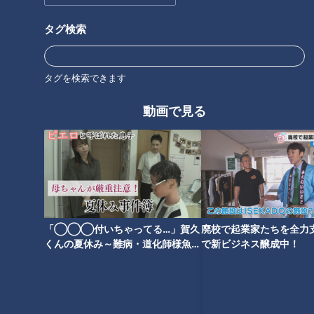
PR TIMES
タグ検索
タグを検索できます
オススメ関連コンテンツ
動画で見る
なんと水でお肉を熟成する！
「人がいないところへ打て」ド
「ウォーターエイジング」って
ラゴンズ大島洋平、２０００安
どんな味？名古屋の最新“肉グル
打達成の礎となった恩師の指導
「◯◯◯付いちゃってる…」賀久
廃校で起業家たちを全力支
メ”を実食リポート
と打撃の極意を語る
くんの夏休み～難病・道化師様魚鱗
で新ビジネス醸成中！
癬と闘う～配信型ドキュメンタリー
「ピエロと呼ばれた息子」第１４３
話