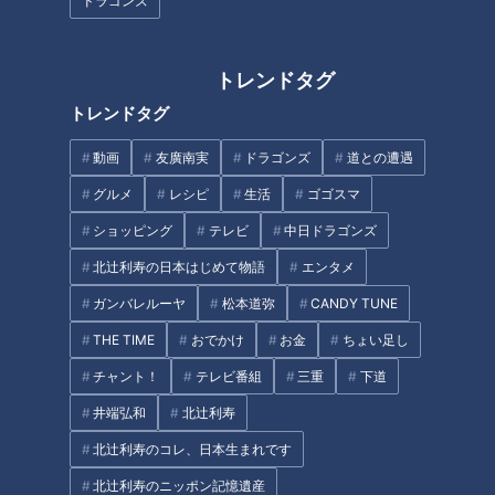
ドラゴンズ
きれない…悩める乙女×チャラ男
師様魚鱗癬～2025年3月30日地
の恋の行方は？
上波放送
トレンドタグ
トレンドタグ
動画
友廣南実
ドラゴンズ
道との遭遇
ほぼ三重・菰野町だけ愛されフ
グルメ
レシピ
生活
ゴゴスマ
ード『ちんころ』をいただきま
す！【チャント！】
ショッピング
テレビ
中日ドラゴンズ
北辻利寿の日本はじめて物語
エンタメ
ガンバレルーヤ
松本道弥
CANDY TUNE
THE TIME
おでかけ
お金
ちょい足し
体操競技チーム日本一を決定す
チャント！
テレビ番組
三重
下道
る「第77回全日本体操団体選手
井端弘和
北辻利寿
権」を CBC テレビが
「Locipo（ロキポ）」でライブ
北辻利寿のコレ、日本生まれです
タグ
配信！
北辻利寿のニッポン記憶遺産