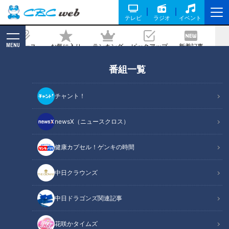
テレビ
ラジオ
イベント
MENU
ニュース
お気に入り
ランキング
ピックアップ
新着記事
CBC MAGAZINE
番組一覧
【WBOアジア・パシフィックフライ級
王座決定戦】 畑中建人vs宝珠山晃の試
チャント！
合を、9月9日(土)にLocipo(ロキポ)で独
占ライブ配信決定！解説は田中恒成！
newsX（ニュースクロス）
健康カプセル！ゲンキの時間
記事に戻る
中日クラウンズ
中日ドラゴンズ関連記事
花咲かタイムズ