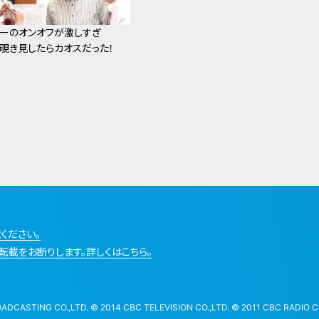
サーのオンオフが激しすぎ
を覗き見したらカオスだった！
ください。
転載をお断りします。詳しくはこちら。
STING CO.,LTD. © 2014 CBC TELEVISION CO.,LTD. © 2011 CBC RADIO CO