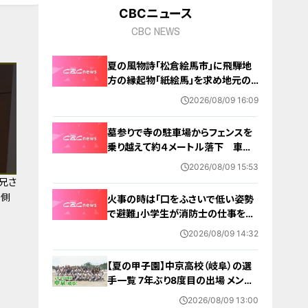
CBCニュース
CBC NEWS
夏の風物詩「松倉絵馬市」に飛騨地
方の縁起物「紙絵馬」を求め地元の
人や観光客が訪れる 幸せが駆け込
2026/08/09 16:09
むように
墓参りで寺の駐車場からフェンスを
乗り越えて約４メートル落下 車に
乗っていた家族３人けが 岐阜・山
2026/08/09 15:53
形市
兄さ
裏側
火事の時は「口をふさいで低い姿勢
で避難」小学生が消防士の仕事を体
験 三重・津市
2026/08/09 14:32
【夏の甲子園】中京高校（岐阜）の選
手一覧 7年ぶり8度目の出場 メンバ
ー・出身中学・特徴は？高校野球
2026/08/09 13:00