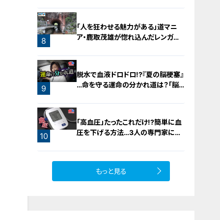
「人を狂わせる魅力がある」道マニ
ア・鹿取茂雄が惚れ込んだレンガの
8
橋梁とは？未公開の道3選
脱水で血液ドロドロ!?『夏の脳梗塞』
…命を守る運命の分かれ道は？「脳
9
梗塞」から身を守る方法
「高血圧」たったこれだけ!?簡単に血
圧を下げる方法…3人の専門家に学
10
ぶ！今日からできる高血圧対策
もっと見る