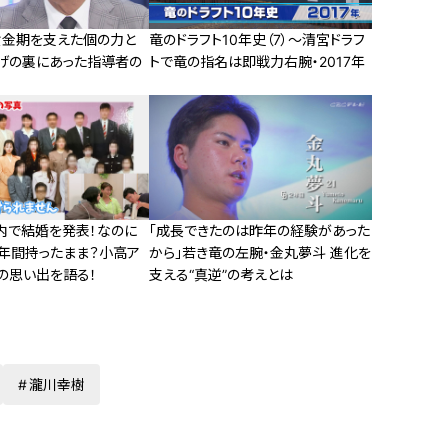
黄金期を支えた個の力と
竜のドラフト10年史（7）～清宮ドラフ
上げの裏にあった指導者の
トで竜の指名は即戦力右腕・2017年
内で結婚を発表！なのに
「成長できたのは昨年の経験があった
年間持ったまま？小高ア
から」若き竜の左腕・金丸夢斗 進化を
の思い出を語る！
支える“真逆”の考えとは
瀧川幸樹