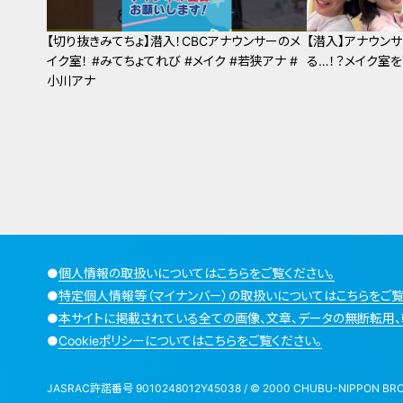
【切り抜きみてちょ】潜入！CBCアナウンサーのメ
【潜入】アナウン
イク室！ #みてちょてれび #メイク #若狭アナ #
る…！？メイク室
小川アナ
●
個人情報の取扱いについてはこちらをご覧ください。
●
特定個人情報等（マイナンバー）の取扱いについてはこちらをご覧
●
本サイトに掲載されている全ての画像、文章、データの無断転用、
●
Cookieポリシーについてはこちらをご覧ください。
JASRAC許諾番号 9010248012Y45038 / © 2000 CHUBU-NIPPON BROADCA