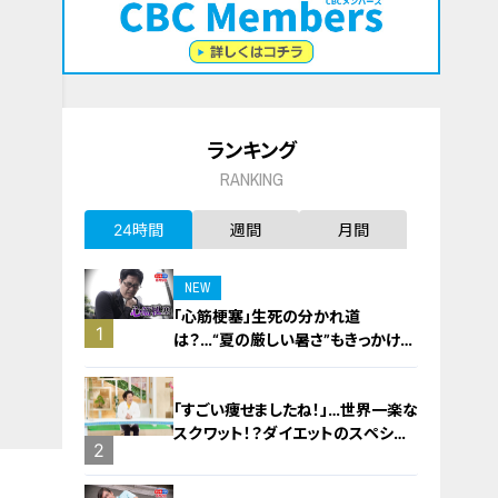
ランキング
RANKING
24時間
週間
月間
NEW
「心筋梗塞」生死の分かれ道
1
は？…“夏の厳しい暑さ”もきっかけ
に！発症前のキケンなサインと対処
法
「すごい痩せましたね！」…世界一楽な
スクワット！？ダイエットのスペシャ
2
リストに学ぶ「無理なくやせる方法」