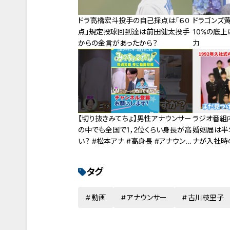
ドラ高橋宏斗投手の自己採点は「６０
ドラゴンズ
点」規定投球回到達は前田健太投手
10%の底
からの金言があったから？
力
【切り抜きみてちょ】男性アナウンサー
ラジオ番組
の中でも全国で1，2位くらい身長が高
婚姻届は半
い？ #松本アナ #高身長 #アナウンサ
ナが入社時
ー
タグ
動画
アナウンサー
古川枝里子