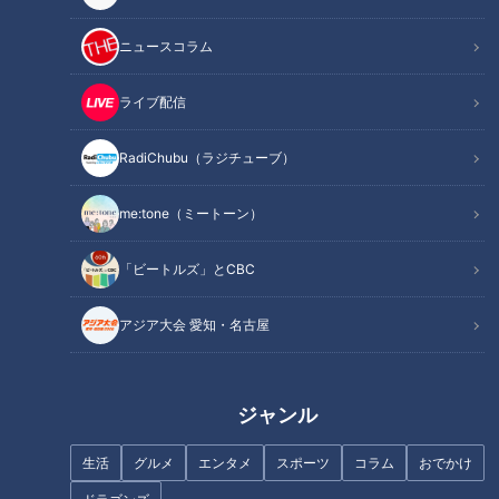
ニュースコラム
この記事を見たあなたへのおすすめ
ライブ配信
古舘伊知郎が語る『夜ヒット』
RadiChubu（ラジチューブ）
の舞台裏
me:tone（ミートーン）
「祭りのために引越し」寂れゆ
く商店街の挑戦…３年ぶりの祭
「ビートルズ」とCBC
りに密着
アジア大会 愛知・名古屋
プールの授業が廃止に？やむを
得ない教育の舞台裏
ジャンル
母ちゃんも疲れ気味！？コロナ
生活
グルメ
エンタメ
スポーツ
コラム
おでかけ
が怖くて…続ける自主休園の
日々は。CBCテレビ定期配信型