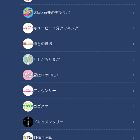
太田×石井のデララバ
キユーピー３分クッキング
下積みに1年 華やかなイルカショートレーナーの舞台裏
道との遭遇
この記事の画像
（全5枚）
ともだちたまご
恋はロケ中に！
アナウンサー
ゴゴスマ
ドキュメンタリー
記事に戻る
THE TIME,