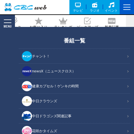
テレビ
ラジオ
イベント
MENU
ニュース
お気に入り
ランキング
ピックアップ
新着記事
CBC MAGAZINE
番組一覧
下積みに1年 華やかなイルカショート
レーナーの舞台裏
チャント！
記事に戻る
newsX（ニュースクロス）
健康カプセル！ゲンキの時間
中日クラウンズ
中日ドラゴンズ関連記事
花咲かタイムズ