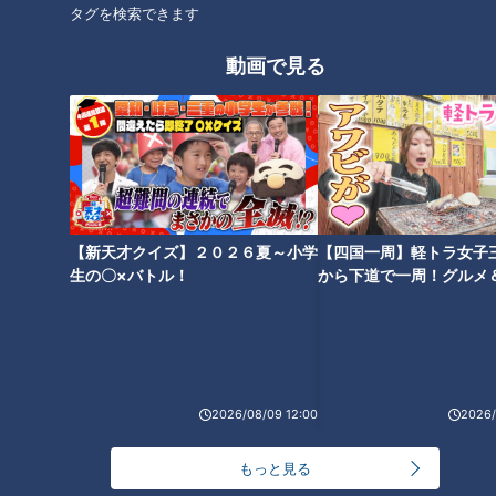
タグを検索できます
動画で見る
「動物園検定」殿堂入りした動
2022年11月オープンのジブリパ
物知識王が語る、ツウな動物園
ーク！ 巨大ハウルの城、もの
の楽しみ方
のけの里！新情報がぞくぞく公
開！
【新天才クイズ】２０２６夏～小学
【四国一周】軽トラ女子
生の〇×バトル！
から下道で一周！グルメ
イブ⑳
ミシュラン料理人も絶賛！石の
新生活に使いたい！「電動アシ
端材を活用した「魔法の器」と
スト自転車」の選び方！
は？
2026/08/09 12:00
2026/
もっと見る