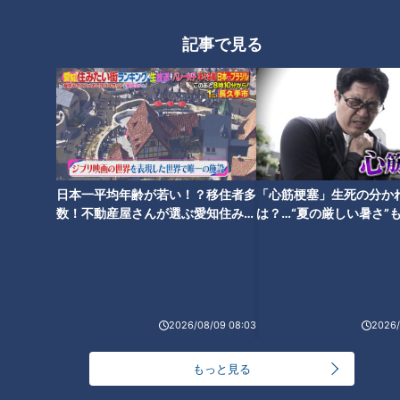
専門家イチオシ！新生活に「あ
記事で見る
ったらいいな」を叶えてくれる
家電！
日本一平均年齢が若い！？移住者多
「心筋梗塞」生死の分か
数！不動産屋さんが選ぶ愛知住みた
は？…“夏の厳しい暑さ”
い街ランキング1位は？
に！発症前のキケンなサ
法
2026/08/09 08:03
2026/
ランキング
RANKING
もっと見る
24時間
週間
月間