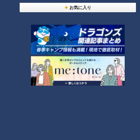
お気に入り
NEW
「心筋梗塞」生死の分かれ道は？…“夏の厳しい暑
1
さ”もきっかけに！発症前のキケンなサインと対処
法
「すごい痩せましたね！」…世界一楽なスクワッ
ト！？ダイエットのスペシャリストに学ぶ「無理な
2
くやせる方法」
「夏の脳梗塞」熱中症に似ている！？…生死の分か
れ道！経験者から学ぶ“発症時の身体の異変”
3
大学のサークルで増える？複数のスポーツを融合さ
せた「ピックルボール」
ＣＢＣ小川実桜アナ、呪術廻戦展で痛感した「自分
に一番遠い職業」