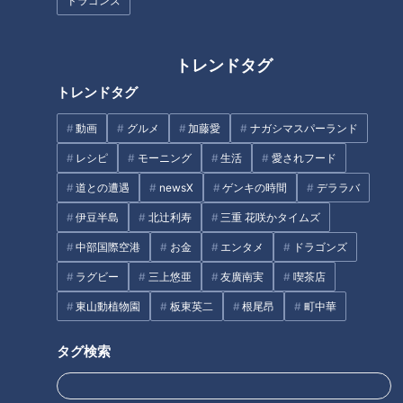
ドラゴンズ
ドキュメンタリー「ピエロと呼
ばれた息子」第４５話
トレンドタグ
トレンドタグ
母の日、嫁に違和感…大久保佳
代子「しょせん他人です」
動画
グルメ
加藤愛
ナガシマスパーランド
36歳BMXレジェンドの“原点”
｢ドリームラン｣叶えるため車中
レシピ
モーニング
生活
愛されフード
泊で全国遠征 髙木聖雄【アジア
道との遭遇
newsX
ゲンキの時間
デララバ
大会 愛知・名古屋】
タグ
伊豆半島
北辻利寿
三重 花咲かタイムズ
中部国際空港
お金
エンタメ
ドラゴンズ
生活
チャント！
ラグビー
三上悠亜
友廣南実
喫茶店
東山動植物園
板東英二
根尾昂
町中華
オススメ関連コンテンツ
タグ検索