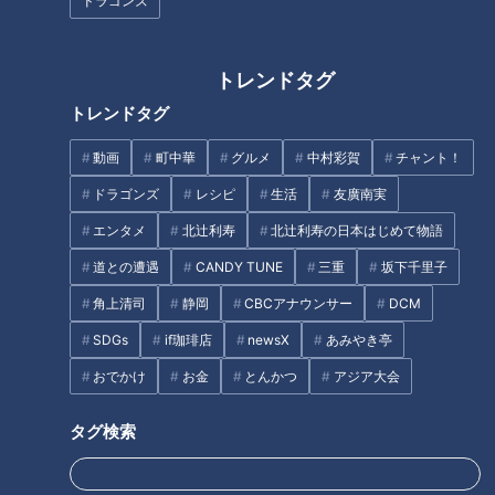
ドラゴンズ
端材の石が宝の山に？
トレンドタグ
トレンドタグ
動画
町中華
グルメ
中村彩賀
チャント！
ドラゴンズ
レシピ
生活
友廣南実
エンタメ
北辻利寿
北辻利寿の日本はじめて物語
道との遭遇
CANDY TUNE
三重
坂下千里子
角上清司
静岡
CBCアナウンサー
DCM
SDGs
if珈琲店
newsX
あみやき亭
おでかけ
お金
とんかつ
アジア大会
CBCテレビ/「チャント！」
タグ検索
稲垣石材店の4代目、稲垣遼太（いながき・りょうた）さん
（31歳）は石の器などを製造販売する会社の代表を務めてい
ます。石の器の材料は、墓石などを製造する過程で出た端材。