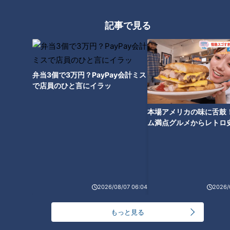
垣さんにとっては宝の山なのだそう。
使い込むほど色合いが変化する鞍馬（くらま）石や、厚みが揃
記事で見る
っていて加工しやすい根布川（ねぶかわ）石、硬くて磨くほど
に美しいツヤがでる黒御影（みかげ）石など、石という同じ素
材でも色々な顔がある器に無限の可能性を感じています。
弁当3個で3万円？PayPay会計ミス
で店員のひと言にイラッ
墓石がステーキ皿へ
本場アメリカの味に舌鼓
ム満点グルメからレトロ
で！愛知・東海市の感動
選
2026/08/07 06:04
2026/
もっと見る