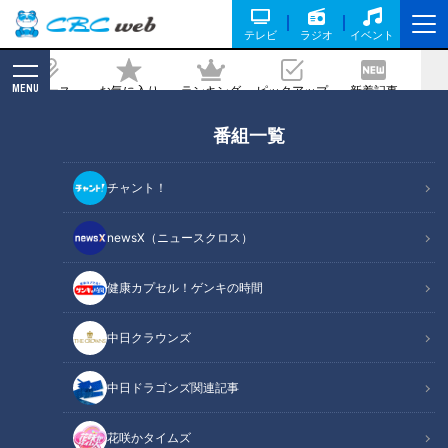
テレビ
ラジオ
イベント
MENU
ニュース
お気に入り
ランキング
ピックアップ
新着記事
CBC MAGAZINE
番組一覧
ミシュラン料理人も絶賛！石の端材を活
用した「魔法の器」とは？
チャント！
2022/03/23 12:22
newsX（ニュースクロス）
健康カプセル！ゲンキの時間
中日クラウンズ
中日ドラゴンズ関連記事
花咲かタイムズ