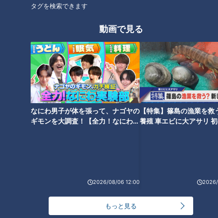
タグを検索できます
本来であれば産業廃棄物になるものを利用して器を作っていま
す。その取り組みはまさに「もったいない精神」でした。
動画で見る
稲垣さん「昔は端材をいつ捨てようかな…という感じでした」
なにわ男子が体を張って、ナゴヤの
【特集】篠島の漁業を救
ギモンを大調査！【全力！なにわ実
養殖 車エビに大アサリ 
験部～ナゴヤのギモン、ガチ検証
【newsX】
～】
2026/08/06 12:00
2026/
CBCテレビ/「チャント！」
もっと見る
今は、端材の石を見ると器のイメージが湧いてくるようで、稲