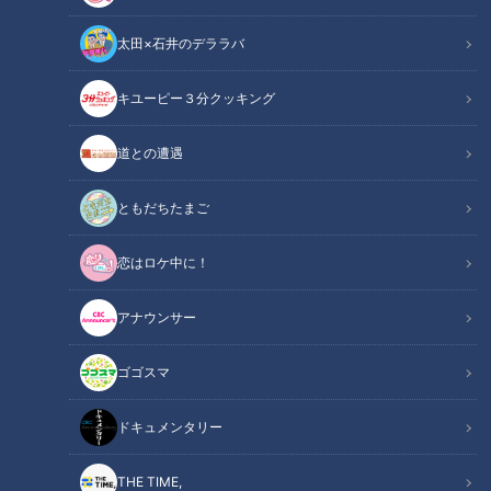
太田×石井のデララバ
チャント！
キユーピー３分クッキング
「チャント！」特集
道との遭遇
ともだちたまご
恋はロケ中に！
アナウンサー
ゴゴスマ
ドキュメンタリー
CBCテレビ/「チャント！」
THE TIME,
墓石など石の端材を「もったいない精神」から、様々な料理を