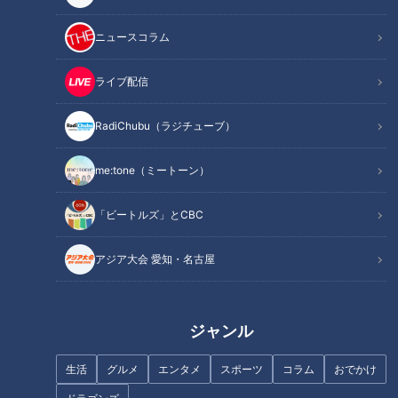
彩る食器を石で作ってみようと石の器を製作している稲垣石材
ニュースコラム
店。
実際に石の器を使っているお店では、石のお皿やふたなど珍し
ライブ配信
い器から出てくる料理を見て、お客さんがビックリするそうで
す。
RadiChubu（ラジチューブ）
これまでおよそ50種類の石の器を製作してきた創業94年の石
me:tone（ミートーン）
材店4代目が、愛知県岡崎市の地場産業を盛り上げようと仕掛
けた唯一無二の器について取材しました。
「ビートルズ」とCBC
アジア大会 愛知・名古屋
INDEX
端材の石が宝の山に？
墓石がステーキ皿へ
ジャンル
石を器以外にも活用
オススメ関連コンテンツ
生活
グルメ
エンタメ
スポーツ
コラム
おでかけ