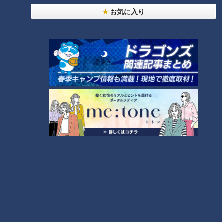
お気に入り
CBCテレビ/「チャント！」
稲垣さんは6年前までサラリーマンをしていました。
石の器を製作することになったきっかけは、実家に戻った際、
器っぽく見える端材を見つけて「もしかしたら売れるかも？」
と軽い気持ちでネットショッピングに出品したことだったそう
です。
稲垣さん「それを見た神戸のステーキ店から『ステーキ皿を作
って欲しい』という依頼が、最初の一歩でした」