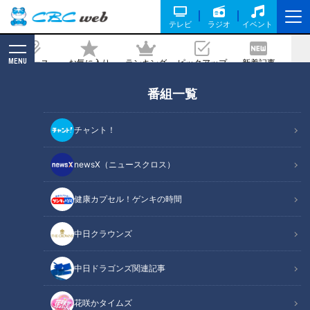
テレビ
ラジオ
イベント
MENU
ニュース
お気に入り
ランキング
ピックアップ
新着記事
CBC MAGAZINE
番組一覧
運試しの要素まで楽しめる!昔ながらの射
的屋さん『藤吉郎』
チャント！
記事に戻る
newsX（ニュースクロス）
健康カプセル！ゲンキの時間
中日クラウンズ
中日ドラゴンズ関連記事
花咲かタイムズ