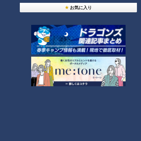
惚れ込んだレンガの橋梁とは？未公開の道3選
6
お気に入り
美味しさと栄養、ダブルでアップ！とうもろこしの
バター醤油炊き込みご飯
【全力！なにわ実験部～ナゴヤのギモン、ガチ検証
～】キャロットフレンチロースト
8
【全力！なにわ実験部～ナゴヤのギモン、ガチ検証
～】赤味噌を使ったミルフィーユ味噌トンカツ
9
7
中村彩賀の10000歩お宝さがし｜グルメ＆名所！
雨の三重・四日市市でお宝探し【チャント！特集】
10