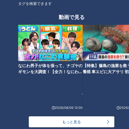
タグを検索できます
動画で見る
なにわ男子が体を張って、ナゴヤの
【特集】篠島の漁業を救
ギモンを大調査！【全力！なにわ実
養殖 車エビに大アサリ 
験部～ナゴヤのギモン、ガチ検証
【newsX】
～】
ランキング
RANKING
24時間
週間
月間
2026/08/06 12:00
2026/
もっと見る
友廣アナの自転車旅｜愛知・蒲郡市へ！三河湾ぐる