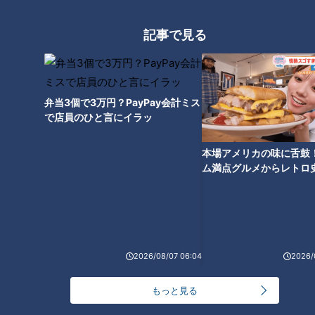
っと125kmの自転車旅！【チャント！特集】
1
記事で見る
コスプレサミット、ワクワクさん、アジア大会楽
曲…愛知県の話題あれこれ
弁当3個で3万円？PayPay会計ミス
で店員のひと言にイラッ
【全力！なにわ実験部～ナゴヤのギモン、ガチ検証
～】にんじんプリン
3
本場アメリカの味に舌鼓
ム満点グルメからレトロ
【全力！なにわ実験部～ナゴヤのギモン、ガチ検証
で！愛知・東海市の感動
～】しらたきで作った豚バラミンチの油そば
選
4
2
なにわ男子が体を張って、ナゴヤのギモンを大調
2026/08/07 06:04
2026/
査！【全力！なにわ実験部～ナゴヤのギモン、ガチ
5
検証～】
もっと見る
「人を狂わせる魅力がある」道マニア・鹿取茂雄が