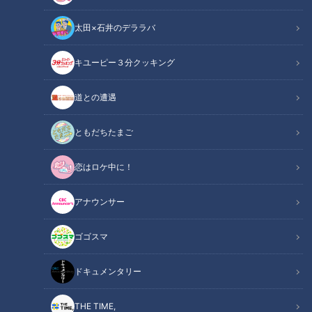
太田×石井のデララバ
キユーピー３分クッキング
この記事の画像
（全6枚）
道との遭遇
ともだちたまご
恋はロケ中に！
アナウンサー
ゴゴスマ
ドキュメンタリー
記事に戻る
THE TIME,