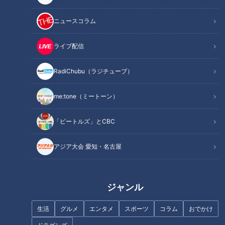
この記事を見たあなたへのおすすめ
ニュースコラム
ライブ配信
RadiChubu（ラジチューブ）
衝撃！UVを吸収しやすいレンズ
人気商品「使い捨てカイロ」を
があるってホント？！ 失敗知ら
発明したニッポン企業の発想力
me:tone（ミートーン）
ずなサングラスの選び方とは
と開発魂
「ビートルズ」とCBC
アジア大会 愛知・名古屋
加入すればどれだけ得する？個
人年金保険の節税効果
クレジットカードは3枚持ちが
ジャンル
基本？働く女性のためのクレジ
ットカードの選び方と活用術
生活
グルメ
エンタメ
スポーツ
コラム
おでかけ
【FP解説】