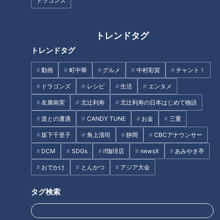
ドラゴンズ
トレンドタグ
トレンドタグ
帰省の手土産にオススメ！有名
人がリピ買いする東海地方スイ
動画
町中華
グルメ
中村彩賀
チャント！
ーツを実食リポート！！
ドラゴンズ
レシピ
生活
エンタメ
友廣南実
北辻利寿
北辻利寿の日本はじめて物語
粘着クリーナー「コロコロ」驚
きの誕生秘話に見る、熱き開発
道との遭遇
CANDY TUNE
お金
三重
魂と究極のアイデア
坂下千里子
角上清司
静岡
CBCアナウンサー
タグ
DCM
SDGs
if珈琲店
newsX
あみやき亭
おでかけ
とんかつ
アジア大会
おでかけ
岐阜
花咲かタイムズ
週末ジャーニー 推しタビ
タグ検索