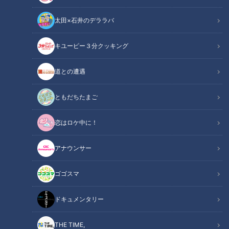
太田×石井のデララバ
学校の部活動を漂流させないで！
キユーピー３分クッキング
この記事の画像
（全1枚）
道との遭遇
ともだちたまご
恋はロケ中に！
アナウンサー
記事に戻る
ゴゴスマ
この記事を見たあなたへのおすすめ
ドキュメンタリー
THE TIME,