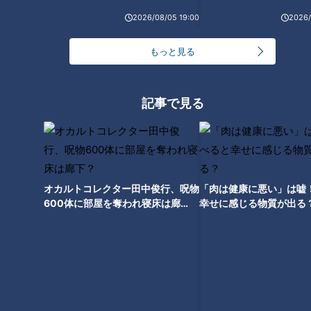
2026/08/05 19:00
2026/
もっと見る
記事で見る
ランキング
RANKING
オカルトコレクター田中俊行、呪物
「肉は健康に悪い」は嘘
600体に部屋を奪われ寝床は廊
幸せに感じる物質が出る
24時間
週間
月間
下？
「人を狂わせる魅力がある」道マニア・鹿取茂雄が
惚れ込んだレンガの橋梁とは？未公開の道3選
1
NEW