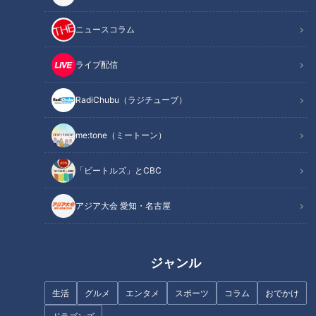
ニュースコラム
防災用品を揃えよう
「大腸がん」を早期発見せ
ライブ配信
よ！…苦しい？つらい？何をす
る？「大腸内視鏡検査」の一部
始終
RadiChubu（ラジチューブ）
me:tone（ミートーン）
「ビートルズ」とCBC
新生活に使いたい！「電動アシ
新型コロナウイルスに負ける
スト自転車」の選び方！
アジア大会 愛知・名古屋
な！私たちが抱える健康生活の
お悩み一挙解決SP
ジャンル
生活
グルメ
エンタメ
スポーツ
コラム
おでかけ
気分を上げたい！冬服のマンネ
リ化から脱するには？