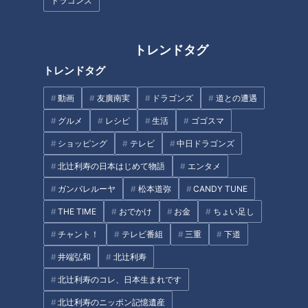
ドラゴンズ
命に関わる危険な「頭痛」の見
分け方…専門医に学ぶ！タイプ
トレンドタグ
別頭痛の対処法【ドクター 坂井
トレンドタグ
文彦】
タグ
動画
友廣南実
ドラゴンズ
道との遭遇
北辻利寿
コラム
東西南北論説風
グルメ
レシピ
生活
ゴゴスマ
ショッピング
テレビ
中日ドラゴンズ
北辻利寿の日本はじめて物語
エンタメ
オススメ関連コンテンツ
ガンバレルーヤ
松本道弥
CANDY TUNE
THE TIME
おでかけ
お金
ちょい足し
チャント！
テレビ番組
三重
下道
井端弘和
北辻利寿
北辻利寿のコレ、日本生まれです
「そだねー」から考える「レジ
「失言」オンパレードの春に泣
北辻利寿のニッポン記憶遺産
ェンド」の道
く