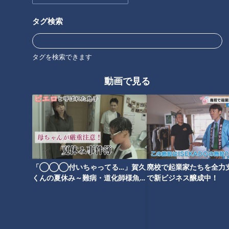
タグ検索
タグを検索できます
森友文書問題に思う「灯台下暗
いよいよ４月、新年度です。そ
動画で見る
し」
の中で、注目するのは、「診療
報酬の改定」
「◯◯◯付いちゃってる…」賀久
廃校で起業家たちを全力支
安倍vsトランプ・日米首脳会談
くんの夏休み～難病・道化師様魚鱗
で新ビジネス醸成中！
の注目ポイント
癬と闘う～配信型ドキュメンタリー
「ピエロと呼ばれた息子」第１４３
話