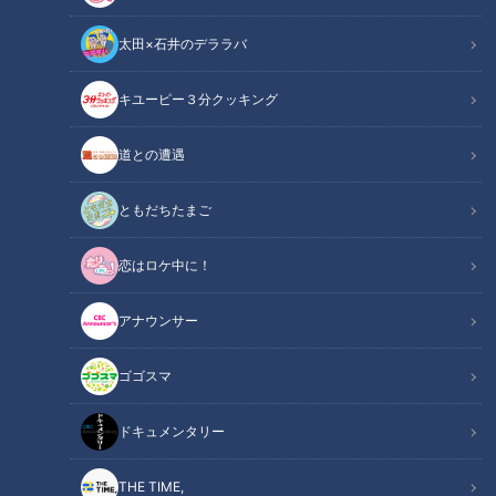
太田×石井のデララバ
キユーピー３分クッキング
CBCテレビ me:tone編集部
道との遭遇
この記事の画像
（全5枚）
ともだちたまご
恋はロケ中に！
アナウンサー
ゴゴスマ
ドキュメンタリー
THE TIME,
記事に戻る