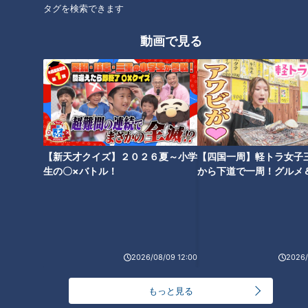
タグを検索できます
動画で見る
3月中にやるだけでラクになる
【2026年最新版】知らないと損
家計見直し5ステップ 4月から
する「年収の壁」 ｜ 制度変更
の手取りを増やすコツ
と後悔しない働き方をFPが解説
【新天才クイズ】２０２６夏～小学
【四国一周】軽トラ女子
生の〇×バトル！
から下道で一周！グルメ
イブ⑳
どうやって貯金をしたらいい？
NISAとiDeCo、どう使う？～ア
～アラサー女子「お金の悩み」
ラサー女子「お金の悩み」本音
本音会【第２回】
会【第３回】
2026/08/09 12:00
2026/
もっと見る