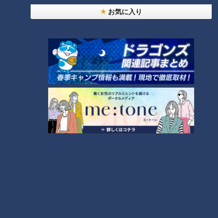
RANKING
お気に入り
24時間
週間
月間
NEW
「心筋梗塞」生死の分かれ道は？…“夏の厳しい暑
1
さ”もきっかけに！発症前のキケンなサインと対処
法
NEW
モーニング娘。‘26井上春華がハロメンで仲良くし
たいと思っている人は？
「すごい痩せましたね！」…世界一楽なスクワッ
ト！？ダイエットのスペシャリストに学ぶ「無理な
3
くやせる方法」
大学のサークルで増える？複数のスポーツを融合さ
せた「ピックルボール」
2