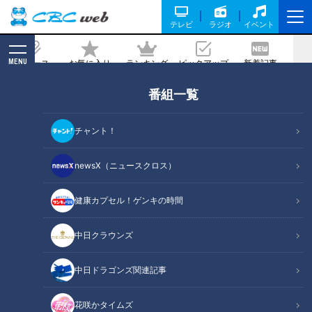
テレビ
ラジオ
イベント
MENU
ニュース
お気に入り
ランキング
ピックアップ
新着記事
CBC MAGAZINE
番組一覧
クレジットカードは3枚持ちが基本？働
く女性のためのクレジットカードの選び
チャント！
方と活用術【FP解説】
newsX（ニュースクロス）
記事に戻る
健康カプセル！ゲンキの時間
中日クラウンズ
中日ドラゴンズ関連記事
花咲かタイムズ