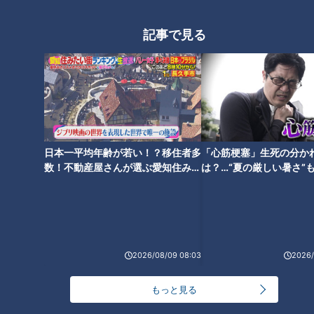
記事で見る
「増やす」より「どう使うか」
人生を豊かにするお金の話～ア
ラサー女子「お金の悩み」本音
会【第４回】
日本一平均年齢が若い！？移住者多
「心筋梗塞」生死の分か
数！不動産屋さんが選ぶ愛知住みた
は？…“夏の厳しい暑さ”
い街ランキング1位は？
に！発症前のキケンなサ
法
2026/08/09 08:03
2026/
もっと見る
ランキング