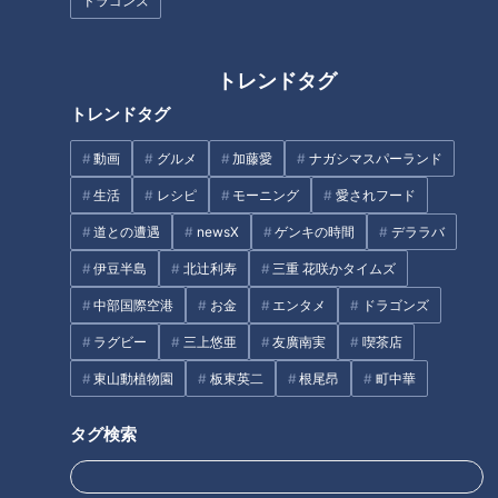
ドラゴンズ
な声
トレンドタグ
トレンドタグ
まるでウォータースライダー！
動画
グルメ
加藤愛
ナガシマスパーランド
近鉄特急「ひのとり」展望席最
名古屋の絶品チャーハン総選
前列を初体験
生活
レシピ
モーニング
愛されフード
挙！ 「パンチの効いたニンニク
がやみつき」 1位に輝いたのは
道との遭遇
newsX
ゲンキの時間
デララバ
超有名店
タグ
伊豆半島
北辻利寿
三重 花咲かタイムズ
中部国際空港
お金
エンタメ
ドラゴンズ
生活
me:tone
お金
クレジットカード
節約
ラグビー
三上悠亜
友廣南実
喫茶店
資産形成
資産運用
東山動植物園
板東英二
根尾昂
町中華
タグ検索
オススメ関連コンテンツ