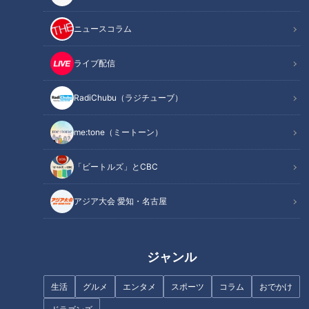
ニュースコラム
この記事を見たあなたへのおすすめ
ライブ配信
RadiChubu（ラジチューブ）
me:tone（ミートーン）
「育休を取っていい？」から
「オーディションは100本受け
「どう支える？」へ。“対話”で
て1本」元SKE48若林倫香が、
「ビートルズ」とCBC
つくる働きやすい職場づくりと
名古屋の“温室”を捨てて見つけ
は
た自分の居場所
アジア大会 愛知・名古屋
ジャンル
働きやすさは制度だけでは生ま
新年度前に見直したい！家計と
生活
グルメ
エンタメ
スポーツ
コラム
おでかけ
れない。大切なのは現場の小さ
貯金の整え方を5STEPで解説