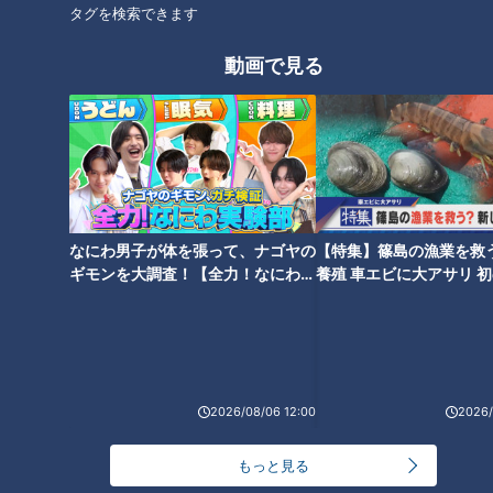
タグを検索できます
動画で見る
オススメ関連コンテンツ
なにわ男子が体を張って、ナゴヤの
【特集】篠島の漁業を救
ベトコンは何の略？元気が出る
ギモンを大調査！【全力！なにわ実
養殖 車エビに大アサリ 
石丸幹二「すごい痩せました
名古屋めし！ベトコンラーメン
験部～ナゴヤのギモン、ガチ検証
【newsX】
ね！」…世界一楽なスクワッ
の誕生と歴史
～】
ト！？ダイエットのスペシャリ
ストに学ぶ「無理なくやせる方
法」
2026/08/06 12:00
2026/
もっと見る
海苔屋が教える！海苔がしけり
スープジャーにいきなり具材を