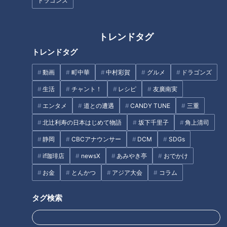
ドラゴンズ
トレンドタグ
『音楽科』ならではの話にマヂ
【雑談】喋りのプロの4人が
トレンドタグ
ラブ興味津々！ 岐阜県屈指の進
「ノーカット・無計画」で雑談
学校『加納高校』をリポート！
してみた結果は？
動画
町中華
中村彩賀
グルメ
ドラゴンズ
生活
チャント！
レシピ
友廣南実
エンタメ
道との遭遇
CANDY TUNE
三重
北辻利寿の日本はじめて物語
坂下千里子
角上清司
静岡
CBCアナウンサー
DCM
SDGs
【当日取材】危険な暑さ！３
入学前の心配事は？道化師様魚
if珈琲店
newsX
あみやき亭
おでかけ
８℃の発熱も…猛暑の中、賀久
鱗癬の賀久くんを知る・学ぶ…
くんは～配信型ドキュメンタリ
定期配信型ドキュメンタリー特
お金
とんかつ
アジア大会
コラム
ー「ピエロと呼ばれた息子」第
別編「ピエロと呼ばれた息子」
タグ
１２５話
タグ検索
教育
チャント！
マヂカルラブリー