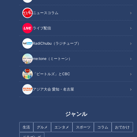
ニュースコラム
記事に戻る
ライブ配信
この記事を見たあなたへのおすすめ
RadiChubu（ラジチューブ）
me:tone（ミートーン）
「ビートルズ」とCBC
アナウンサー達が全力で歌った
【5チャン春祭り】カラオケ・
アジア大会 愛知・名古屋
生配信の裏では意外な一面がい
っぱい！春祭りの舞台裏密着！
パンサー向井「演奏にグッとき
た」＆高校生の恋バナに胸キュ
ジャンル
ン！名古屋市千種区菊里高校の
『吹奏楽部』に向井ます！
生活
グルメ
エンタメ
スポーツ
コラム
おでかけ