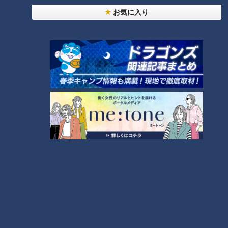
お気に入り
【全力！なにわ実験部～ナゴヤのギモン、ガチ検証
～】しらたきで作った豚バラミンチの油そば
1
「人を狂わせる魅力がある」道マニア・鹿取茂雄が
惚れ込んだレンガの橋梁とは？未公開の道3選
2
友廣アナの自転車旅｜愛知・蒲郡市へ！三河湾ぐる
っと125kmの自転車旅！【チャント！特集】
3
【全力！なにわ実験部～ナゴヤのギモン、ガチ検証
～】にんじんプリン
4
今年も開催！「あったらいいな」をみんなで考える
小学生向けワークショップを大府市で開催
5