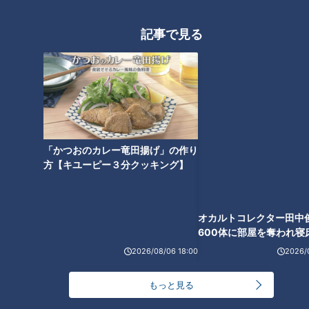
にくくなる意外な保管場所と
入れてはダメ！？スープジャー
は？しけってしまった場合の大
の熱々をキープするコツとは
記事で見る
量消費レシピも
「かつおのカレー竜田揚げ」の作り
方【キユーピー３分クッキング】
オカルトコレクター田中
600体に部屋を奪われ寝
ランキング
下？
2026/08/06 18:00
2026/
RANKING
もっと見る
24時間
週間
月間