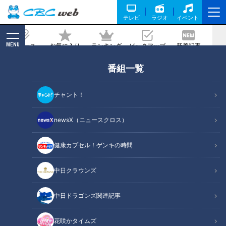
テレビ
ラジオ
イベント
MENU
ニュース
お気に入り
ランキング
ピックアップ
新着記事
CBC MAGAZINE
番組一覧
「こんなアイス、食べたことない」とマ
ヂラブ村上絶賛！ 岐阜県『中津商業高
チャント！
校』スイーツ開発から販売でマーケティ
ングを学ぶ
newsX（ニュースクロス）
健康カプセル！ゲンキの時間
記事に戻る
中日クラウンズ
中日ドラゴンズ関連記事
花咲かタイムズ