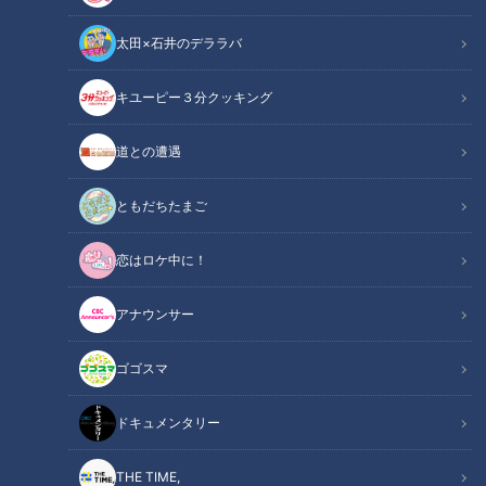
太田×石井のデララバ
キユーピー３分クッキング
道との遭遇
CBCテレビ『チャント！』マヂ学校に向かいます
ともだちたまご
この記事の画像
（全8枚）
恋はロケ中に！
アナウンサー
ゴゴスマ
ドキュメンタリー
THE TIME,