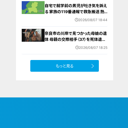
自宅で就学前の男児が吐き気を訴え
る 家族の119番通報で救急搬送 熱
中症か
2026/08/07 18:44
奈良市の川岸で見つかった母娘の遺
体 母親の交際相手（37）を死体遺棄
の罪で起訴 2人の死亡にも関与か
2026/08/07 18:25
もっと見る