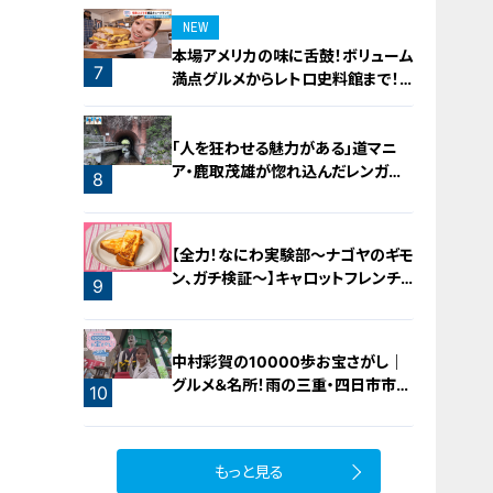
NEW
本場アメリカの味に舌鼓！ボリューム
7
満点グルメからレトロ史料館まで！
愛知・東海市の感動スポット3選
「人を狂わせる魅力がある」道マニ
ア・鹿取茂雄が惚れ込んだレンガの
8
橋梁とは？未公開の道3選
【全力！なにわ実験部～ナゴヤのギモ
ン、ガチ検証～】キャロットフレンチ
9
ロースト
中村彩賀の10000歩お宝さがし｜
グルメ＆名所！雨の三重・四日市市で
10
お宝探し【チャント！特集】
もっと見る