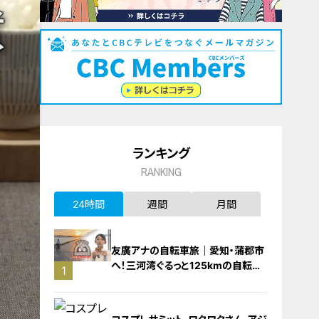
ランキング
RANKING
24時間
週間
月間
友廣アナの自転車旅｜愛知・蒲郡市
へ！三河湾ぐるっと125kmの自転車
1
旅！【チャント！特集】