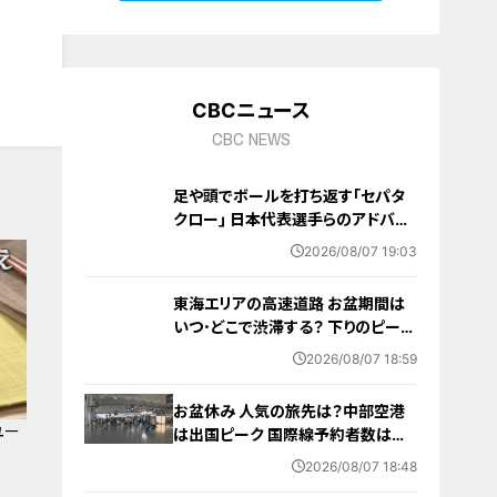
CBCニュース
CBC NEWS
足や頭でボールを打ち返す｢セパタ
クロー｣ 日本代表選手らのアドバイ
ス受けて子どもたちが挑戦 愛知･北
2026/08/07 19:03
名古屋市【アジア大会 愛知･名古屋
2026】
東海エリアの高速道路 お盆期間は
いつ･どこで渋滞する？ 下りのピーク
は8月8日 回避するにはどうしたら？
2026/08/07 18:59
お盆休み 人気の旅先は？中部空港
ユー
は出国ピーク 国際線予約者数は去
年の8割程度に 日中関係悪化など
2026/08/07 18:48
が影響