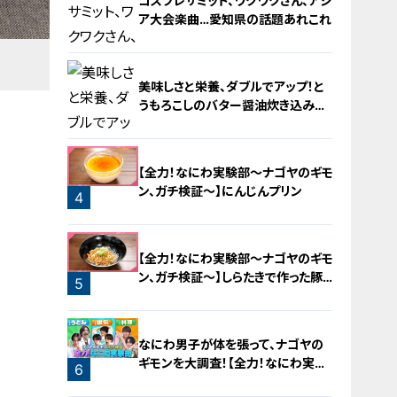
コスプレサミット、ワクワクさん、アジ
ア大会楽曲…愛知県の話題あれこれ
美味しさと栄養、ダブルでアップ！と
うもろこしのバター醤油炊き込みご
飯
2
【全力！なにわ実験部～ナゴヤのギモ
ン、ガチ検証～】にんじんプリン
4
3
【全力！なにわ実験部～ナゴヤのギモ
ン、ガチ検証～】しらたきで作った豚
5
バラミンチの油そば
なにわ男子が体を張って、ナゴヤの
ギモンを大調査！【全力！なにわ実験
6
部～ナゴヤのギモン、ガチ検証～】