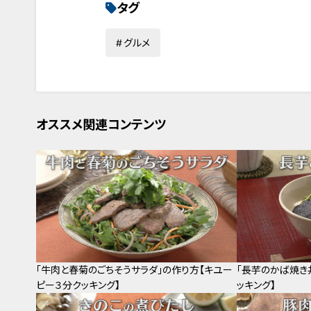
タグ
グルメ
オススメ関連コンテンツ
「牛肉と春菊のごちそうサラダ」の作り方【キユー
「長芋のかば焼き
ピー３分クッキング】
ッキング】