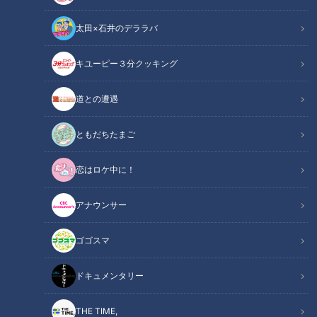
太田×石井のデララバ
キユーピー３分クッキング
道との遭遇
「サンデードラゴンズ」より清水達也投手(C)CBCテレビ
ともだちたまご
この記事の画像
（全6枚）
恋はロケ中に！
アナウンサー
ゴゴスマ
ドキュメンタリー
THE TIME,