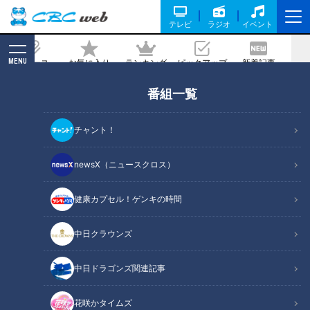
テレビ
ラジオ
イベント
MENU
ニュース
お気に入り
ランキング
ピックアップ
新着記事
CBC MAGAZINE
番組一覧
救援投手１２球団ナンバーワン防御率の
ドラゴンズ清水達也は「今日だけ抑え
チャント！
る」精神でレジェンドＭＶＰ浅尾拓也を
超える
newsX（ニュースクロス）
健康カプセル！ゲンキの時間
記事に戻る
中日クラウンズ
中日ドラゴンズ関連記事
花咲かタイムズ