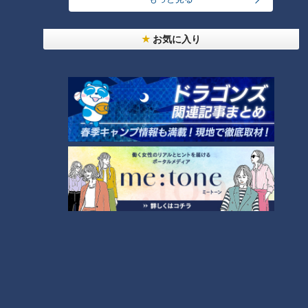
お気に入り
ランキング
RANKING
24時間
週間
月間
「人を狂わせる魅力がある」道マニア・鹿取茂雄が
惚れ込んだレンガの橋梁とは？未公開の道3選
1
NEW
【全力！なにわ実験部～ナゴヤのギモン、ガチ検証
2
～】しらたきで作った豚バラミンチの油そば
友廣アナの自転車旅｜愛知・蒲郡市へ！三河湾ぐる
っと125kmの自転車旅！【チャント！特集】
3