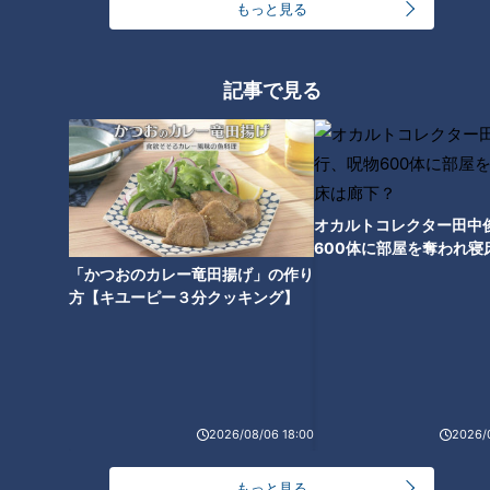
登板へ期待
手・荒木雅博氏も絶賛！攻守に
もっと見る
存在感を放つ“竜の忍者”田中幹
也を直撃
記事で見る
ドラゴンズが誇る絶対的守護神
ライデル・マルティネスがメジ
ャー志向について本音を語る
オカルトコレクター田中
600体に部屋を奪われ寝
下？
「かつおのカレー竜田揚げ」の作り
方【キユーピー３分クッキング】
2026/08/06 18:00
2026/
もっと見る