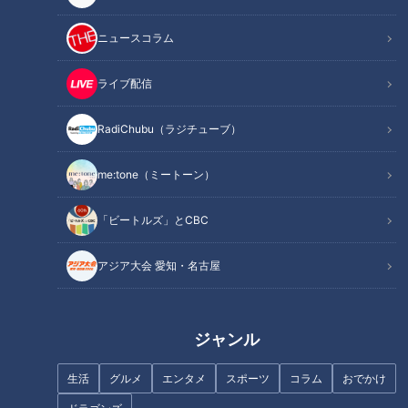
ニュースコラム
記事に戻る
ライブ配信
この記事を見たあなたへのおすすめ
RadiChubu（ラジチューブ）
me:tone（ミートーン）
中日OB・伊藤準規「自分が投げ
「ビートルズ」とCBC
るならショートはこの人！」
「先発をやりたい」中日ドラ
2・吉田聖弥投手が"120球"の熱
アジア大会 愛知・名古屋
投！沖縄キャンプで実践を意識
した投げ込み！今後の展望と
は？
ジャンル
生活
グルメ
エンタメ
スポーツ
コラム
おでかけ