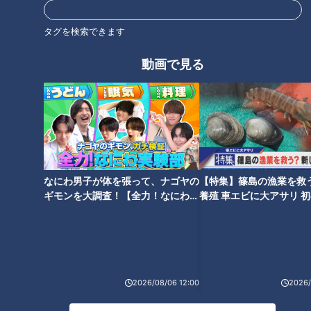
タグを検索できます
オススメ関連コンテンツ
動画で見る
立浪竜３年目も“負け越し”で前
二軍スタートも一軍昇格後は4
半戦を折り返し、勝てない理由
勝0敗、防御率0.49！高橋宏斗
とファンの切歯扼腕
が語る当時の心境「人生の中で
なにわ男子が体を張って、ナゴヤの
【特集】篠島の漁業を救
もかなり苦しい日々…」
ギモンを大調査！【全力！なにわ実
養殖 車エビに大アサリ 
験部～ナゴヤのギモン、ガチ検証
【newsX】
～】
自己最速157kmを記録し梅津投
「イメージを表現できているの
2026/08/06 12:00
2026/
手が完全復活！立浪監督も次回
がすごい」 竜のレジェンド名