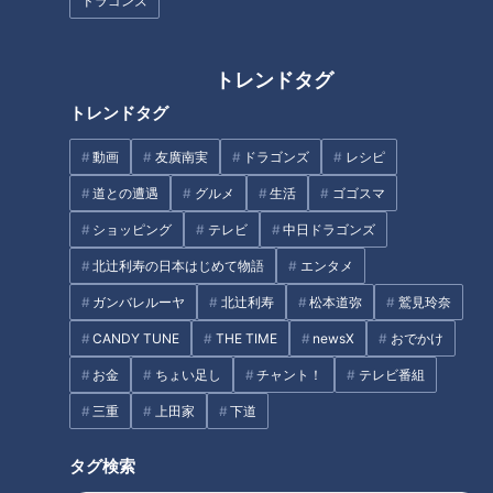
ドラゴンズ
「もっと守備力をつけたいで
38年ぶり新人でOP戦16イニン
す」ドラゴンズ好調投手陣を好
グ無失点！櫻井頼之介は慢心せ
リードする木下拓の“正捕手とし
ずマイペースに突き進む！
トレンドタグ
ての矜持”
トレンドタグ
動画
友廣南実
ドラゴンズ
レシピ
道との遭遇
グルメ
生活
ゴゴスマ
中日・大野雄大が16年目で「過
中日・石川昂弥選手がヤクルト
ショッピング
テレビ
中日ドラゴンズ
去一番いい投球」 根尾昂も完璧
戦で2安打2打点！「ストレート
北辻利寿の日本はじめて物語
エンタメ
リリーフでアピール合戦白熱
を一球で仕留める…」ホームラ
ンで魅せた4番の存在感！
ガンバレルーヤ
北辻利寿
松本道弥
鷲見玲奈
タグ
CANDY TUNE
THE TIME
newsX
おでかけ
スポーツ
中日ドラゴンズ
サンデードラゴンズ
お金
ちょい足し
チャント！
テレビ番組
サンドラを観られなかった全国のドラ友と共有したい番組のコト
三重
上田家
下道
清水達也
タグ検索