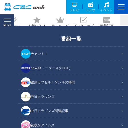
テレビ
ラジオ
イベント
MENU
ニュース
お気に入り
ランキング
ピックアップ
新着記事
CBC MAGAZINE
番組一覧
虎の尻尾、鯉の尾びれもはっきり見え
た！ 好調ドラゴンズを支える若竜投手陣
チャント！
の自己通信簿
newsX（ニュースクロス）
記事に戻る
健康カプセル！ゲンキの時間
中日クラウンズ
中日ドラゴンズ関連記事
花咲かタイムズ