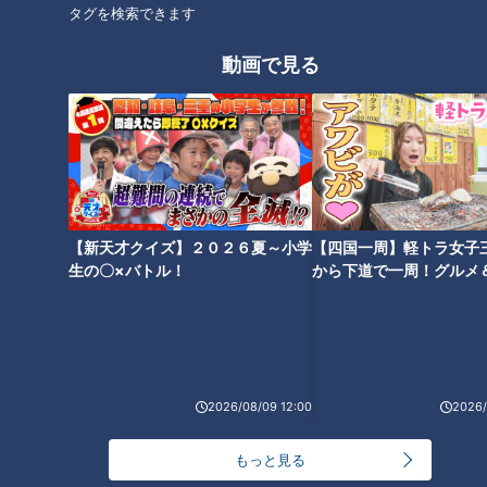
タグを検索できます
動画で見る
【新天才クイズ】２０２６夏～小学
【四国一周】軽トラ女子
生の〇×バトル！
から下道で一周！グルメ
イブ⑳
ランキング
RANKING
2026/08/09 12:00
2026/
24時間
週間
月間
もっと見る
NEW