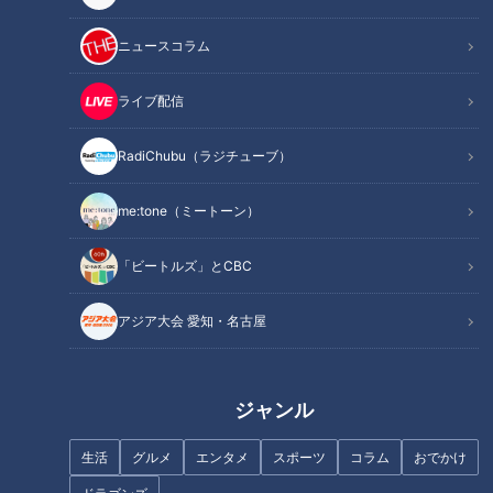
記事に戻る
ニュースコラム
この記事を見たあなたへのおすすめ
ライブ配信
RadiChubu（ラジチューブ）
me:tone（ミートーン）
「ビートルズ」とCBC
新外国人タバちゃん、その明る
その豪快な三振にドラゴンズの
さがドラゴンズの救世主となる
明日を見た！石川昂弥1軍デビュ
アジア大会 愛知・名古屋
か！
ー目撃譚
ジャンル
生活
グルメ
エンタメ
スポーツ
コラム
おでかけ
ドラゴンズの窮地を救うエー
圧巻の投球を続けるドラゴンズ