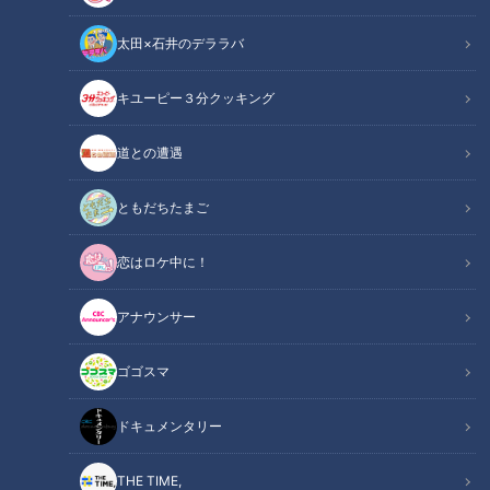
太田×石井のデララバ
キユーピー３分クッキング
虎の尻尾、鯉の尾びれもはっきり見えた！ 好調ドラゴンズを支える若竜
道との遭遇
投手陣の自己通信簿
ともだちたまご
この記事の画像
（全8枚）
恋はロケ中に！
アナウンサー
ゴゴスマ
ドキュメンタリー
THE TIME,