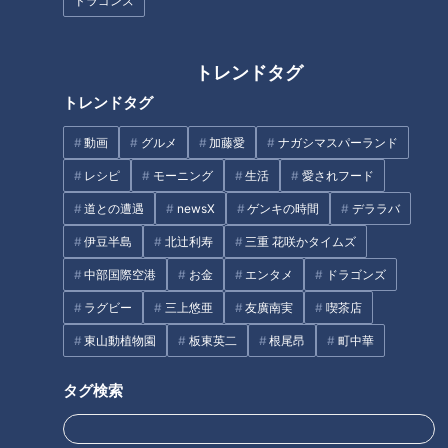
ドラゴンズ
ス！大野雄大は弱さを認めてま
次世代のエース候補・高橋宏
すます強くなる
斗！ 一軍の舞台で掴んだ手応え
を明かす！
トレンドタグ
トレンドタグ
動画
グルメ
加藤愛
ナガシマスパーランド
レシピ
モーニング
生活
愛されフード
宏斗と夢斗の揃い踏み！ドラゴ
策士・井端のような二番打者が
道との遭遇
newsX
ゲンキの時間
デララバ
ンズファン待望の左右エース黄
絶対必要！ドラゴンズ優勝のた
金時代へ
めに必要なモノは何か！？
伊豆半島
北辻利寿
三重 花咲かタイムズ
中部国際空港
お金
エンタメ
ドラゴンズ
タグ
ラグビー
三上悠亜
友廣南実
喫茶店
中日ドラゴンズ
東山動植物園
板東英二
根尾昂
町中華
ドラゴンズを愛して半世紀！竹内茂喜の『野球のドテ煮』
タグ検索
ルーキー
勝野昌慶
山本拓実
梅津晃大
清水達也