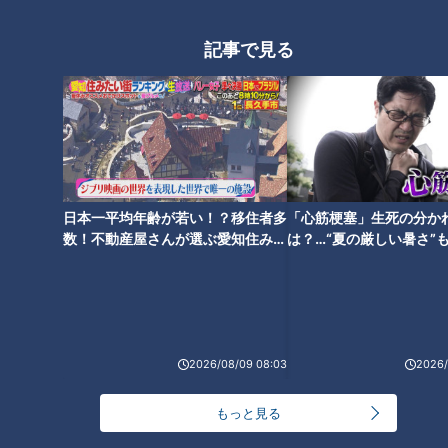
「心筋梗塞」生死の分かれ道は？…“夏の厳しい暑
1
さ”もきっかけに！発症前のキケンなサインと対処
記事で見る
法
「すごい痩せましたね！」…世界一楽なスクワッ
ト！？ダイエットのスペシャリストに学ぶ「無理な
2
くやせる方法」
「夏の脳梗塞」熱中症に似ている！？…生死の分か
れ道！経験者から学ぶ“発症時の身体の異変”
3
日本一平均年齢が若い！？移住者多
「心筋梗塞」生死の分か
数！不動産屋さんが選ぶ愛知住みた
は？…“夏の厳しい暑さ”
い街ランキング1位は？
に！発症前のキケンなサ
大学のサークルで増える？複数のスポーツを融合さ
法
せた「ピックルボール」
2026/08/09 08:03
2026/
ＣＢＣ小川実桜アナ、呪術廻戦展で痛感した「自分
に一番遠い職業」
もっと見る