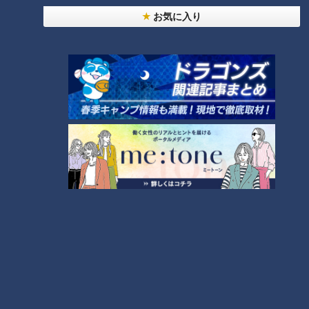
友廣アナの自転車旅｜愛知・蒲郡市へ！三河湾ぐる
お気に入り
っと125kmの自転車旅！【チャント！特集】
6
4
師匠は鶴瓶。笑福亭鉄瓶が語る弟子入りまでの苦難
5
「人を狂わせる魅力がある」道マニア・鹿取茂雄が
惚れ込んだレンガの橋梁とは？未公開の道3選
8
7
助かった命を守るには？熊本地震、初の災害関連死
か
NEW
モーニング娘。‘26井上春華がハロメンで仲良くし
たいと思っている人は？