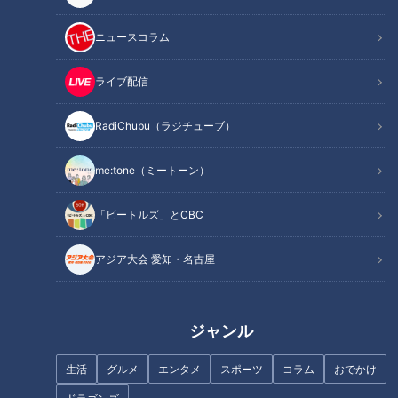
広島3連戦はまさに天王山の戦い
ニュースコラム
オススメ関連コンテンツ
ライブ配信
天敵攻略！強竜打線復活の黄金週間
RadiChubu（ラジチューブ）
季節はずれのゴールデンウィークが突然やってきたと言って良
me:tone（ミートーン）
いだろう。ここにきて首位ジャイアンツ、2位ベイスターズは
連続3タテの6連勝！これまで何度挑んでも抑えられてきた菅
「ビートルズ」とCBC
野、平良を攻略しての勝利にさぞかし多くのドラゴンズファン
アジア大会 愛知・名古屋
は溜飲を下げたことだろう。それだけ先週の戦いぶりは痛快そ
のものだった。この連勝で風前の灯と化していたCS進出も現
実味を帯びてきたといえる。何度も期待しては裏切られてきた
ジャンル
今季のドラゴンズ。しかし今度こそ強さは本物だ。セ界一の頼
もしい打撃陣はもちろん、ここにきて安定した先発陣が試合を
生活
グルメ
エンタメ
スポーツ
コラム
おでかけ
しっかり形成している。投打のバランスが今季最高レベルまで