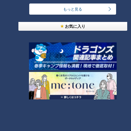
い”
もっと見る
ゲストコメンテーターの谷繁元監督は今後の注目投手としてこ
お気に入り
の清水を挙げた。課題はストレート。器用な投手だからどうし
ても変化球に頼ってしまいがち。そうでは今後の伸びは期待で
きないという。さらにストレートを磨き、もっとストレートで
押して、変化球でかわすピッチングをすればもっと良い成績を
残せるのではと、アドバイスを送っていた。
勝野昌慶、自己評価「2」