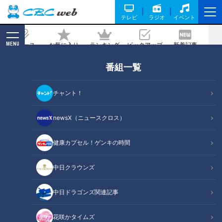
テレビ
ラジオ
イベント
MENU
ニュース
お気に入り
ランキング
ピックアップ
新着記事
CBC MAGAZINE
番組一覧
虎の尻尾、鯉の尾びれもはっきり見え
た！ 好調ドラゴンズを支える若竜投手陣
チャント！
の自己通信簿
newsX（ニュースクロス）
2019/09/10 10:10
健康カプセル！ゲンキの時間
中日クラウンズ
中日ドラゴンズ関連記事
花咲かタイムズ