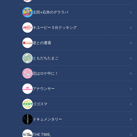
太田×石井のデララバ
キユーピー３分クッキング
中日ドラゴンズ
サンドラコラム
道との遭遇
「【ドラゴンズライター竹内茂喜の『野球のドテ煮』】
ともだちたまご
CBCテレビ「サンデードラゴンズ」（毎週日曜日午後12時54
恋はロケ中に！
分から東海エリアで生放送）を見たコラム」
アナウンサー
INDEX
ゴゴスマ
天敵攻略！強竜打線復活の黄金週間
清水達也、自己評価「3」
ドキュメンタリー
勝野昌慶、自己評価「2」
山本拓実、自己評価「3」
THE TIME,
梅津晃大、自己評価「5」