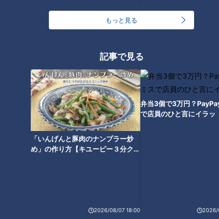
もっと見る
記事で見る
弁当3個で3万円？PayP
で店員のひと言にイラッ
「サンデードラゴンズ」にゲスト出演する谷繁元信さん(C)CBCテレビ
「いんげんと豚肉のナンプラー炒
め」の作り方【キユーピー３分クッ
現在清水はさらなるレベルアップを目指し、ファームで調整を
キング】
続ける。今後の課題についてもしっかり自分自身の未来予想図
を作り上げている。
“体重を5～6キロ増やして、フォームの修正をしていきます。
2026/08/07 18:00
2026/
今年の一軍での経験を活かして、上を目指してやっていきた