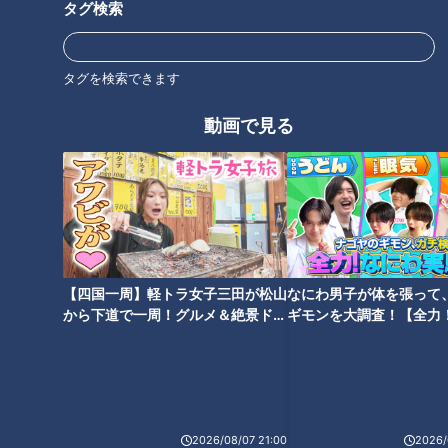
タグ検索
「サンデードラゴンズ」より清水達也投手(c)CBCテレビ
タグを検索できます
シーズン初め、与田監督は今年からは色々な選手に色々な経験
動画で見る
をしてもらいたいと話していた。新人監督の決断。積極的な選
手起用でチャンスをモノもらい、期待に応えた若手投手たち。
まず一人目は5月ケガ人続出の中、苦しい先発投手陣を救った
入団2年目の清水達也だ。
5月12日、甲子園でのタイガース戦。5回を投げ、4安打2失点
でプロ初先発初勝利を挙げると、ジャイアンツにも勝ち、自身
【四国一周】軽トラ女子三田が松山
なにわ男子が体を張って
から下道で一周！グルメ＆絶景ドラ
ギモンを大調査！【全力
2連勝と飛躍を遂げた。
イブ⑳
験部～ナゴヤのギモン、
～】
“一軍で8試合投げさせて頂いたので、（評価は）半分より上で
すね。「3」です。まだまだ課題も山積みなのでやりきったと
も言えませんし”
2026/08/07 21:00
2026/