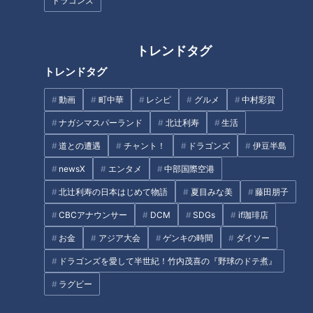
ドラゴンズ
に上がっているように感じられる。
若手とベテランの融合が好調のチームを作り上げている。特に
トレンドタグ
注目なのは若手投手陣。今週のサンドラはまだシーズン途中で
トレンドタグ
はあるが、4人の先発勝利経験者に自己評価、5段階の通信簿
をつけてもらった。
動画
町中華
レシピ
グルメ
中村彩賀
ナガシマスパーランド
北辻利寿
生活
道との遭遇
チャント！
ドラゴンズ
伊豆半島
清水達也、自己評価「3」
newsX
エンタメ
中部国際空港
北辻利寿の日本はじめて物語
夏目みな美
藤田朋子
CBCアナウンサー
DCM
SDGs
if珈琲店
お金
アジア大会
ゲンキの時間
ダイソー
ドラゴンズを愛して半世紀！竹内茂喜の『野球のドテ煮』
ラグビー