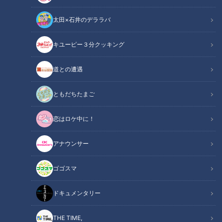
太田×石井のデララバ
キユーピー３分クッキング
魅力再発見！“絶景夕日”の灯台テラス＆１日１組限定の宿 老朽化施設を
道との遭遇
観光資源に
ともだちたまご
この記事の画像
（全1枚）
恋はロケ中に！
アナウンサー
ゴゴスマ
記事に戻る
ドキュメンタリー
この記事を見たあなたへのおすすめ
THE TIME,