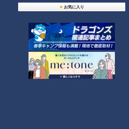
お気に入り
24時間
週間
月間
NEW
「心筋梗塞」生死の分かれ道は？…“夏の厳しい暑
1
さ”もきっかけに！発症前のキケンなサインと対処
法
「すごい痩せましたね！」…世界一楽なスクワッ
ト！？ダイエットのスペシャリストに学ぶ「無理な
2
くやせる方法」
「夏の脳梗塞」熱中症に似ている！？…生死の分か
れ道！経験者から学ぶ“発症時の身体の異変”
3
ＣＢＣ小川実桜アナ、呪術廻戦展で痛感した「自分
に一番遠い職業」