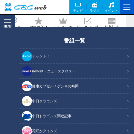
テレビ
ラジオ
イベント
MENU
ニュース
お気に入り
ランキング
ピックアップ
新着記事
CBC MAGAZINE
番組一覧
魅力再発見！“絶景夕日”の灯台テラス＆
１日１組限定の宿 老朽化施設を観光資源
チャント！
に
newsX（ニュースクロス）
記事に戻る
健康カプセル！ゲンキの時間
中日クラウンズ
中日ドラゴンズ関連記事
花咲かタイムズ