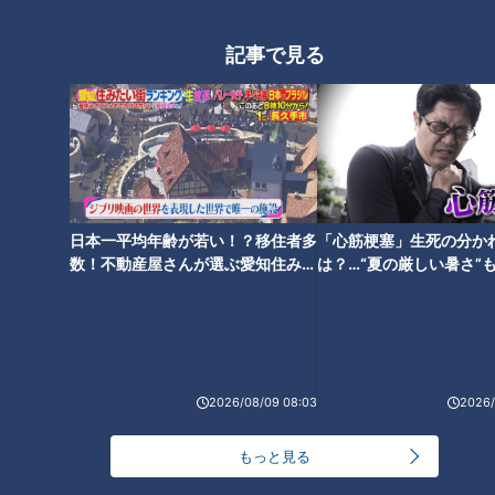
記事で見る
豪雨で倒れた「町のシンボル」
ご神木がバイオリンに…復活の
音色は
日本一平均年齢が若い！？移住者多
「心筋梗塞」生死の分か
数！不動産屋さんが選ぶ愛知住みた
は？…“夏の厳しい暑さ”
い街ランキング1位は？
に！発症前のキケンなサ
法
2026/08/09 08:03
2026/
ランキング
もっと見る
RANKING