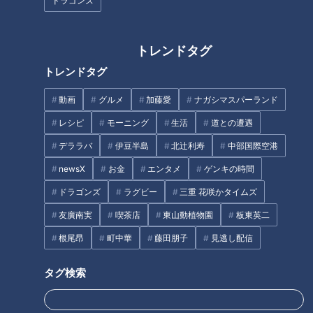
ドラゴンズ
トレンドタグ
コロナ禍に届けハンドベル 高校
生の夢応援プロジェクト
トレンドタグ
動画
グルメ
加藤愛
ナガシマスパーランド
宮崎の人気お菓子「ゴボチ」が
レシピ
モーニング
生活
道との遭遇
記念日に！地元熱血アナが全力
デララバ
伊豆半島
北辻利寿
中部国際空港
投球で紹介！
newsX
お金
エンタメ
ゲンキの時間
タグ
ドラゴンズ
ラグビー
三重 花咲かタイムズ
動画
ドキュメンタリー
WEB限定
友廣南実
喫茶店
東山動植物園
板東英二
根尾昂
町中華
藤田朋子
見逃し配信
タグ検索
オススメ関連コンテンツ