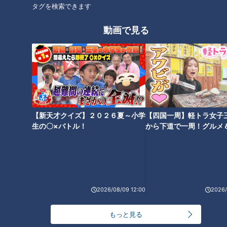
タグを検索できます
動画で見る
出生数が過去最低を更新 「持ち
絶景目指す洞窟探検ツアー「半
たくても持てない」抜け出せな
世紀前からのロマン」狭すぎて
い“少子化の罠”とは
とん挫した観光計画が始動
【新天才クイズ】２０２６夏～小学
【四国一周】軽トラ女子
生の〇×バトル！
から下道で一周！グルメ
イブ⑳
噴射口は1300度…400年以上続
18年越しの夢…サラリーマンが
く手筒花火 125分の１秒を切り
数千万円かけて宇宙旅行へ“40
取る眼帯のカメラマンに密着 豊
兆円超”宇宙ビジネスとは
橋祇園祭
2026/08/09 12:00
2026/
もっと見る