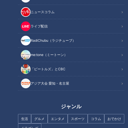
ニュースコラム
ライブ配信
RadiChubu（ラジチューブ）
“新"映え映えスイーツ! 名古屋・
【夏休み満喫WEEK】コスパ最
大須に集まるSNSで話題沸騰中
強！無料＆間近でイルカとふれ
me:tone（ミートーン）
の最新スイーツ
あいスポット！
「ビートルズ」とCBC
アジア大会 愛知・名古屋
リモートワークで働きやすく！
美しいダム湖でSUPに挑戦 三
みえの輝く女子プロジェクト
重まるごと自然体験！
ジャンル
生活
グルメ
エンタメ
スポーツ
コラム
おでかけ