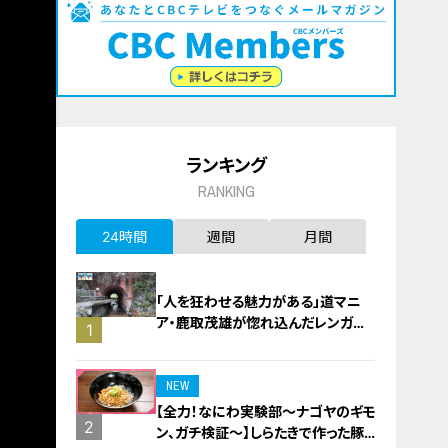
ランキング
RANKING
24時間
週間
月間
「人を狂わせる魅力がある」道マニ
ア・鹿取茂雄が惚れ込んだレンガの
1
橋梁とは？未公開の道3選
NEW
【全力！なにわ実験部～ナゴヤのギモ
2
ン、ガチ検証～】しらたきで作った豚