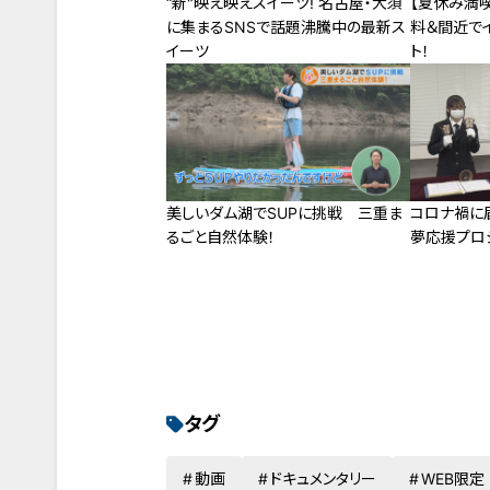
“新"映え映えスイーツ! 名古屋・大須
【夏休み満喫
に集まるSNSで話題沸騰中の最新ス
料＆間近で
イーツ
ト！
美しいダム湖でSUPに挑戦 三重ま
コロナ禍に
るごと自然体験！
夢応援プロ
タグ
動画
ドキュメンタリー
WEB限定