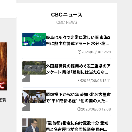
10
CBCニュース
CBC NEWS
岐阜は所々で非常に激しい雨 東海3
県に熱中症警戒アラート 水分･塩分
補給など対策を 愛知･名古屋･岐阜･
2026/08/06 12:28
三重の天気予報（8/6 昼）
外国籍職員の採用めぐる三重県のア
ンケート 県は｢差別には当たらない｣
と示す方針 諮問機関は｢差別にあた
2026/08/06 12:11
る｣と認定
原爆投下から81年 愛知･北名古屋市
密着
で“平和を祈る鐘” ｢他の国の人たち
も平和になってほしい｣ 市長や地元
2026/08/06 12:08
のボーイスカウトらが黙とう
｢副首都｣指定に向け意欲十分 愛知
県と名古屋市が合同協議会 県内の