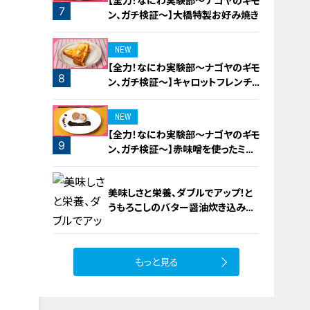
【全力！なにわ実験部～ナゴヤのギモ
7
ン、ガチ検証～】大橋特製お好み焼き
NEW
【全力！なにわ実験部～ナゴヤのギモ
8
ン、ガチ検証～】キャロットフレンチ
ロースト
NEW
【全力！なにわ実験部～ナゴヤのギモ
9
ン、ガチ検証～】赤味噌を使ったミル
フィーユ味噌トンカツ
美味しさと栄養、ダブルでアップ！と
うもろこしのバター醤油炊き込みご
飯
もっと見る