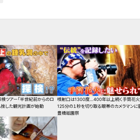
検ツアー「半世紀前からのロ
噴射口は1300度…400年以上続く手筒花火
ん挫した観光計画が始動
125分の１秒を切り取る眼帯のカメラマンに
豊橋祇園祭