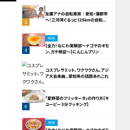
バラミンチの油そば
友廣アナの自転車旅｜愛知・蒲郡市
へ！三河湾ぐるっと125kmの自転車
3
旅！【チャント！特集】
NEW
【全力！なにわ実験部～ナゴヤのギモ
4
ン、ガチ検証～】にんじんプリン
コスプレサミット、ワクワクさん、アジ
ア大会楽曲…愛知県の話題あれこれ
「夏野菜のフリッタータ」の作り方【キ
ユーピー３分クッキング】
6
5
NEW