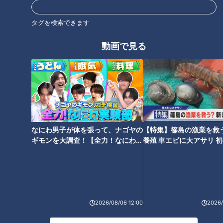
タグを検索できます
動画で見る
なにわ男子が体を張って、ナゴヤの
【特集】篠島の漁業を救
ギモンを大調査！【全力！なにわ実
養殖 車エビに大アサリ 
験部～ナゴヤのギモン、ガチ検証
【newsX】
ランキング
～】
RANKING
24時間
週間
月間
2026/08/06 12:00
2026/
【全力！なにわ実験部～ナゴヤのギモン、ガチ検証