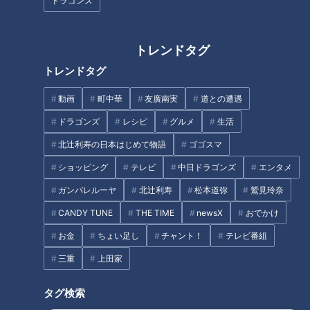
ドラゴンズ
トレンドタグ
トレンドタグ
名前がカッコイイ。奈良県・海
龍王寺ってどんなお寺？
「カバンに入れておける」手の
動画
町中華
友廣南実
道との遭遇
ひらサイズのレインコートが大
ドラゴンズ
レシピ
グルメ
生活
人気！「ダイソー」で買える夏
の便利グッズを紹介
北辻利寿の日本はじめて物語
ゴゴスマ
ショッピング
テレビ
中日ドラゴンズ
エンタメ
ガンバレルーヤ
北辻利寿
松本道弥
鷲見玲奈
CANDY TUNE
THE TIME
newsX
おでかけ
「手作り寒天のフルーツポン
「ひじきの煮もの」の作り方
お金
ちょい足し
チャント！
テレビ番組
チ」の作り方【キユーピー３分
【キユーピー３分クッキング】
三重
上田家
クッキング】
タグ検索