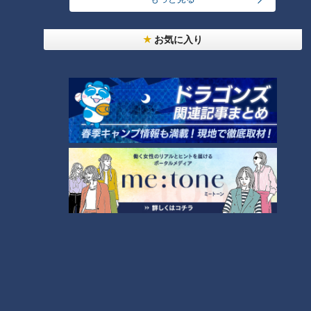
～】キャロットフレンチロースト
6
お気に入り
【全力！なにわ実験部～ナゴヤのギモン、ガチ検証
～】大橋特製お好み焼き
7
【全力！なにわ実験部～ナゴヤのギモン、ガチ検証
～】赤味噌を使ったミルフィーユ味噌トンカツ
8
【特集】名古屋の堀川を木曽川の水で清流に “木曽
川導水”なぜ16年ぶり？【newsX】
9
NEW
中村彩賀の10000歩お宝さがし｜グルメ＆名所！
10
雨の三重・四日市市でお宝探し【チャント！特集】
もっと見る