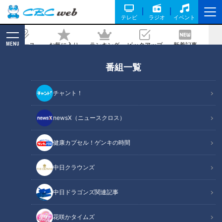
テレビ
ラジオ
イベント
MENU
ニュース
お気に入り
ランキング
ピックアップ
新着記事
CBC MAGAZINE
番組一覧
「料理レシピ本大賞」の“レンチン女
王”に教わる！電子レンジだけで出来る
チャント！
「簡単夏バテ解消メニュー」
newsX（ニュースクロス）
記事に戻る
健康カプセル！ゲンキの時間
中日クラウンズ
中日ドラゴンズ関連記事
花咲かタイムズ