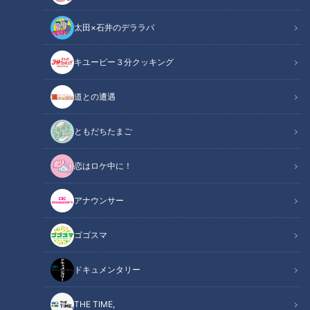
太田×石井のデララバ
キユーピー３分クッキング
道との遭遇
この記事の画像
（全14枚）
ともだちたまご
恋はロケ中に！
アナウンサー
ゴゴスマ
ドキュメンタリー
THE TIME,