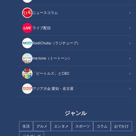
ニュースコラム
ライブ配信
RadiChubu（ラジチューブ）
記事に戻る
me:tone（ミートーン）
この記事を見たあなたへのおすすめ
「ビートルズ」とCBC
アジア大会 愛知・名古屋
フランス人は菓子店「シャトレ
ジャンル
ーゼ」の店名に顔を赤らめる？
「味しみ春雨の中華サラダ」の
作り方【キユーピー３分クッキ
生活
グルメ
エンタメ
スポーツ
コラム
おでかけ
ング】