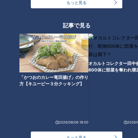
～】しらたきで作った豚バラミンチの油そば
もっと見る
1
「人を狂わせる魅力がある」道マニア・鹿取茂雄が
記事で見る
惚れ込んだレンガの橋梁とは？未公開の道3選
2
友廣アナの自転車旅｜愛知・蒲郡市へ！三河湾ぐる
っと125kmの自転車旅！【チャント！特集】
3
オカルトコレクター田中
600体に部屋を奪われ寝
下？
「かつおのカレー竜田揚げ」の作り
【全力！なにわ実験部～ナゴヤのギモン、ガチ検証
方【キユーピー３分クッキング】
～】にんじんプリン
4
今年も開催！「あったらいいな」をみんなで考える
小学生向けワークショップを大府市で開催
5
2026/08/06 18:00
2026/
【全力！なにわ実験部～ナゴヤのギモン、ガチ検証
もっと見る