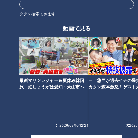
タグを検索できます
友廣アナの自転車旅｜愛知・蒲
中村彩賀の10000歩お宝さがし
郡市へ！三河湾ぐるっと125km
｜今週末は手筒花火！豊橋市で
動画で見る
の自転車旅！【チャント！特
お宝探し【チャント！特集】
集】
タグ
エンタメ
チャント！
最新マリンレジャー＆夏休み韓国
三上悠亜が過去イチの爆
旅！紅しょうがは愛知・犬山市へ
カタン森本激怒！ゲスト
オススメ関連コンテンツ
【花咲かタイムズ】
【ともだちたまご】
2026/08/10 12:24
2026/
CBC新人アナウンサー瀧川幸樹
CBC新人アナウンサー4人が