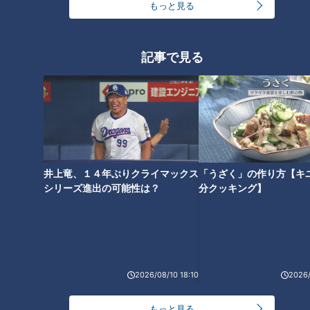
もっと見る
アナ・小川実桜アナ・友廣南実
「チャント！」で“初鳴き”！小
アナ・中村彩賀アナが特技を披
川実桜アナ・瀧川幸樹アナ・友
露！
廣南実アナ・中村彩賀アナの30
記事で見る
秒自己紹介
夏目アナ【赤っ恥】カメラテス
柳沢アナ【初公開】恥ずかしす
トで大失態？からの起死回生の
ぎる“採用試験の映像”をみんな
一言！アナウンサー採用動画を
で見よう！
井上竜、１４年ぶりクライマックス
「うざく」の作り方【キ
本邦初公開！
シリーズ進出の可能性は？
分クッキング】
2026/08/10 18:10
2026/
もっと見る