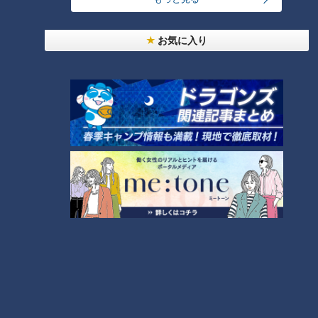
お気に入り
ランキング
RANKING
24時間
週間
月間
NEW
岐阜で続く鉄道廃止、バスの代替にも問題が
モーニング娘。‘26井上春華がハロメンで仲良くし
たいと思っている人は？
1
大学のサークルで増える？複数のスポーツを融合さ
せた「ピックルボール」