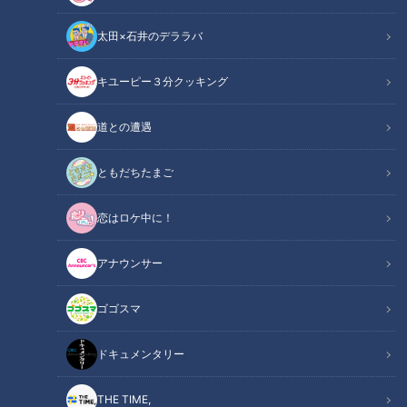
太田×石井のデララバ
キユーピー３分クッキング
道との遭遇
画像：CBCテレビ『チャント！』
ともだちたまご
この記事の画像
（全17枚）
恋はロケ中に！
アナウンサー
ゴゴスマ
ドキュメンタリー
THE TIME,