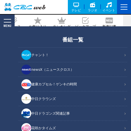
テレビ
ラジオ
イベント
MENU
ニュース
お気に入り
ランキング
ピックアップ
新着記事
CBC MAGAZINE
番組一覧
CBC新人アナウンサー4人が“初鳴き” 小
川実桜アナ・瀧川幸樹アナ・友廣南実ア
チャント！
ナ・中村彩賀アナ 30秒で自己紹介し
ます！
newsX（ニュースクロス）
健康カプセル！ゲンキの時間
記事に戻る
中日クラウンズ
中日ドラゴンズ関連記事
花咲かタイムズ