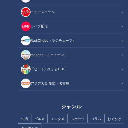
ニュースコラム
ライブ配信
RadiChubu（ラジチューブ）
me:tone（ミートーン）
「ビートルズ」とCBC
アジア大会 愛知・名古屋
記事に戻る
ジャンル
この記事を見たあなたへのおすすめ
生活
グルメ
エンタメ
スポーツ
コラム
おでかけ