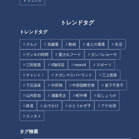
ドラゴンズ
トレンドタグ
フランス人は菓子店「シャトレ
トレンドタグ
ーゼ」の店名に顔を赤らめる？
誰が長女？小川アナ・友廣ア
ナ・中村アナの同期女子3人が
グルメ
加藤愛
動画
道との遭遇
生活
格付け？
ゲンキの時間
愛されフード
ガンバレルーヤ
三田悠貴
if珈琲店
newsX
スポーツ
チャント！
ナガシマスパーランド
三上悠亜
地元の歴史的イベントをどこよ
下呂温泉
中田翔
中部国際空港
坂下千里子
りもアツく生放送！CBCテレビ
山内彩加
瀬藤亮太
町中華
紅しょうが
平日午前の新番組「推そうぜ！
不運続きのCBC友廣アナがたど
アジア大会 愛知・名古屋」９
り着いたボリューム満点ランチ
鉄道
おでかけ
かとうかず子
アナ出演
月１４日スタート！
とは？三河湾をぐるっと約
エンタメ
125kmの自転車旅スタート！
タグ検索