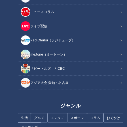
ニュースコラム
ライブ配信
RadiChubu（ラジチューブ）
me:tone（ミートーン）
「ビートルズ」とCBC
アジア大会 愛知・名古屋
記事に戻る
ジャンル
この記事を見たあなたへのおすすめ
生活
グルメ
エンタメ
スポーツ
コラム
おでかけ