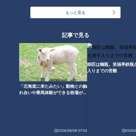
アナ・中村彩賀アナが特技を披
川実桜アナ・瀧川幸樹アナ・友
露！
廣南実アナ・中村彩賀アナの30
もっと見る
秒自己紹介
記事で見る
夏目アナ【赤っ恥】カメラテス
柳沢アナ【初公開】恥ずかしす
トで大失態？からの起死回生の
ぎる“採用試験の映像”をみんな
一言！アナウンサー採用動画を
で見よう！
師匠は鶴瓶。笑福亭鉄瓶
本邦初公開！
入りまでの苦難
「北海道に来たみたい」動物との触
れ合いや乗馬体験ができる牧場がオ
ススメ！不動産屋さんが住みたい街
とは
2026/08/08 07:03
2026/