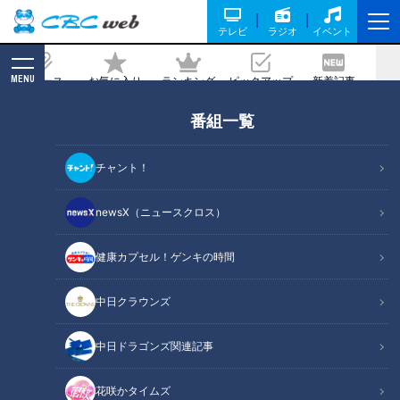
テレビ
ラジオ
イベント
MENU
ニュース
お気に入り
ランキング
ピックアップ
新着記事
CBC MAGAZINE
番組一覧
CBC新人アナウンサー4人が“初鳴き” 小
川実桜アナ・瀧川幸樹アナ・友廣南実ア
チャント！
ナ・中村彩賀アナ 30秒で自己紹介し
ます！
newsX（ニュースクロス）
健康カプセル！ゲンキの時間
記事に戻る
中日クラウンズ
中日ドラゴンズ関連記事
花咲かタイムズ