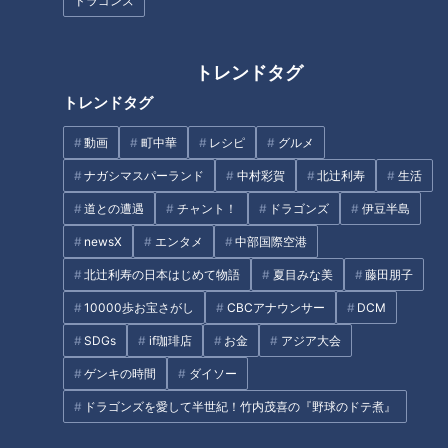
ドラゴンズ
トレンドタグ
フランス人は菓子店「シャトレ
トレンドタグ
ーゼ」の店名に顔を赤らめる？
不運続きのCBC友廣アナがたど
り着いたボリューム満点ランチ
動画
町中華
レシピ
グルメ
とは？三河湾をぐるっと約
ナガシマスパーランド
中村彩賀
北辻利寿
生活
125kmの自転車旅スタート！
道との遭遇
チャント！
ドラゴンズ
伊豆半島
newsX
エンタメ
中部国際空港
北辻利寿の日本はじめて物語
夏目みな美
藤田朋子
10000歩お宝さがし
CBCアナウンサー
DCM
中村彩賀の10000歩お宝さがし
友廣アナの自転車旅｜愛知・蒲
｜雨の愛知・東海市でお宝探し
郡市へ！三河湾ぐるっと125km
SDGs
if珈琲店
お金
アジア大会
【チャント！特集】
の自転車旅！【チャント！特
ゲンキの時間
ダイソー
集】
ドラゴンズを愛して半世紀！竹内茂喜の『野球のドテ煮』