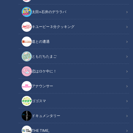
太田×石井のデララバ
キユーピー３分クッキング
道との遭遇
画像： CBCテレビ『チャント！』
ともだちたまご
この記事の画像
（全17枚）
恋はロケ中に！
アナウンサー
ゴゴスマ
ドキュメンタリー
THE TIME,