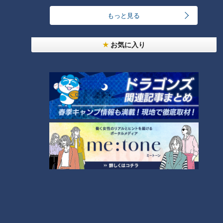
もっと見る
ランキング
お気に入り
RANKING
24時間
週間
月間
友廣アナの自転車旅｜愛知・蒲郡市へ！三河湾ぐる
っと125kmの自転車旅！【チャント！特集】
1
「人を狂わせる魅力がある」道マニア・鹿取茂雄が
惚れ込んだレンガの橋梁とは？未公開の道3選
2
オカルトコレクター田中俊行、呪物600体に部屋を
奪われ寝床は廊下？