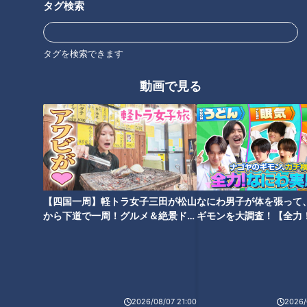
タグ検索
地元の歴史的イベントをどこよ
ＣＢＣ小川実桜アナ、盛れたは
りもアツく生放送！CBCテレビ
ずのアジア大会ポスターに思わ
平日午前の新番組「推そうぜ！
ぬ落とし穴
タグを検索できます
アジア大会 愛知・名古屋」９
月１４日スタート！
タグ
動画で見る
エンタメ
チャント！
オススメ関連コンテンツ
【四国一周】軽トラ女子三田が松山
なにわ男子が体を張って
から下道で一周！グルメ＆絶景ドラ
ギモンを大調査！【全力
イブ⑳
験部～ナゴヤのギモン、
～】
CBC新人アナウンサー瀧川幸樹
CBC新人アナウンサー4人が
アナ・小川実桜アナ・友廣南実
「チャント！」で“初鳴き”！小
2026/08/07 21:00
2026/