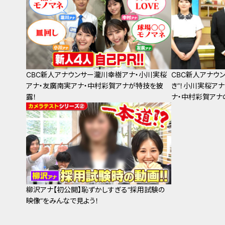
CBC新人アナウンサー瀧川幸樹アナ・小川実桜
CBC新人アナウン
アナ・友廣南実アナ・中村彩賀アナが特技を披
き”！小川実桜ア
露！
ナ・中村彩賀アナ
柳沢アナ【初公開】恥ずかしすぎる“採用試験の
映像”をみんなで見よう！