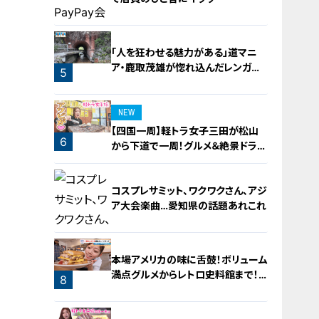
3
「人を狂わせる魅力がある」道マニ
ア・鹿取茂雄が惚れ込んだレンガの
5
橋梁とは？未公開の道3選
4
NEW
【四国一周】軽トラ女子三田が松山
6
から下道で一周！グルメ＆絶景ドライ
ブ⑳
コスプレサミット、ワクワクさん、アジ
ア大会楽曲…愛知県の話題あれこれ
本場アメリカの味に舌鼓！ボリューム
満点グルメからレトロ史料館まで！
8
愛知・東海市の感動スポット3選
7