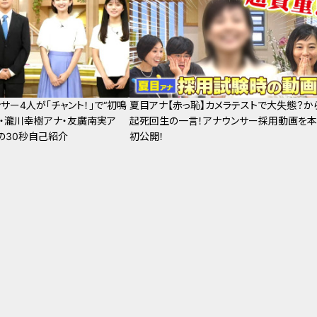
サー4人が「チャント！」で“初鳴
夏目アナ【赤っ恥】カメラテストで大失態？か
ナ・瀧川幸樹アナ・友廣南実ア
起死回生の一言！アナウンサー採用動画を
の30秒自己紹介
初公開！