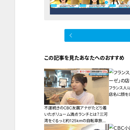
この記事を見たあなたへのおすすめ
フランス人
店名に顔を
不運続きのCBC友廣アナがたどり着
いたボリューム満点ランチとは？三河
湾をぐるっと約125kmの自転車旅ス
タート！