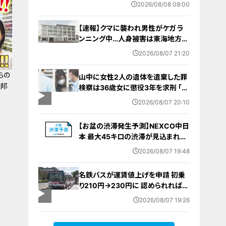
に終了 8月以降起こりうるマイナ保
2026/08/08 08:00
険証の“落とし穴” 注意すべき2つの
有効期限
【速報】クマに襲われ男性がケガ ラ
ンニング中…人身被害は東海地方で
今シーズン初めて 岐阜県高山市
2026/08/07 21:20
らの
山中に女性2人の遺体を遺棄した罪
本邦
検察は36歳女に懲役3年を求刑 ｢遺
棄時に近くに居続けたこと自体が重
2026/08/07 20:10
要な寄与｣ 女は｢黙秘します｣弁護側
は無罪主張
【お盆の渋滞発生予測】NEXCO中日
本 最大45キロの渋滞が見込まれる
区間も… 中央道・東名・新東名・東名
2026/08/07 19:48
阪道・伊勢湾岸道・北陸道など 一覧
（8月7日～16日）
名鉄バスが運賃値上げを申請 初乗
り210円→230円に 認められれば
12月から全路線で平均1割程度の値
2026/08/07 19:26
上げへ 人件費増や燃料価格の高止
まりが理由