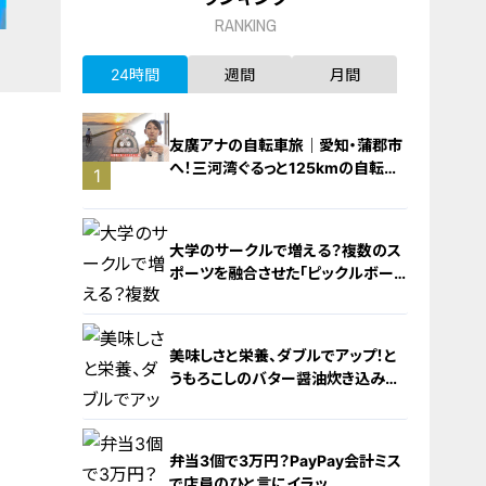
RANKING
24時間
週間
月間
友廣アナの自転車旅｜愛知・蒲郡市
へ！三河湾ぐるっと125kmの自転車
1
旅！【チャント！特集】
大学のサークルで増える？複数のス
ポーツを融合させた「ピックルボー
ル」
美味しさと栄養、ダブルでアップ！と
うもろこしのバター醤油炊き込みご
飯
2
弁当3個で3万円？PayPay会計ミス
で店員のひと言にイラッ