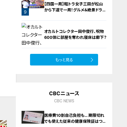
【四国一周】軽トラ女子三田が松山
から下道で一周！グルメ＆絶景ドライ
9
ブ⑨
オカルトコレクター田中俊行、呪物
600体に部屋を奪われ寝床は廊下？
もっと見る
10
CBCニュース
CBC NEWS
医療費10割自己負担も… 期限切れ
でも使えた従来の健康保険証はつい