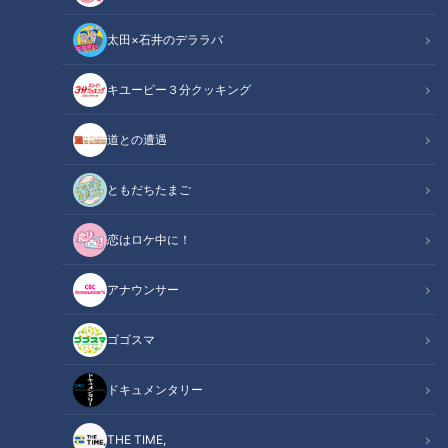
太田×石井のデララバ
キユーピー３分クッキング
ほぼ三重・桑名市だけ愛されフード『八壺豆』をいただきます！【チャ
ント！】
道との遭遇
この記事の画像
（全1枚）
ともだちたまご
恋はロケ中に！
アナウンサー
ゴゴスマ
記事に戻る
ドキュメンタリー
この記事を見たあなたへのおすすめ
THE TIME,