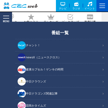
テレビ
ラジオ
イベント
MENU
ニュース
お気に入り
ランキング
ピックアップ
新着記事
CBC MAGAZINE
番組一覧
ほぼ三重・桑名市だけ愛されフード『八
壺豆』をいただきます！【チャント！】
チャント！
記事に戻る
newsX（ニュースクロス）
健康カプセル！ゲンキの時間
中日クラウンズ
中日ドラゴンズ関連記事
花咲かタイムズ