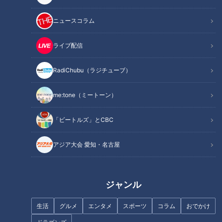
ニュースコラム
ライブ配信
ほぼ愛知・安城市だけ愛されフ
ほぼ岐阜・笠松町だけ愛されフ
RadiChubu（ラジチューブ）
ード『おっぱいまんじゅう』を
ード『みそ鍋』をいただきま
いただきます！【チャント！】
す！【愛されフード】
me:tone（ミートーン）
「ビートルズ」とCBC
アジア大会 愛知・名古屋
ほぼ岐阜・可児市だけ愛されフ
ほぼ愛知・豊川市だけ愛されフ
ード『さしみうどん』をいただ
ード『たけの子パン』をいただ
きます！【チャント！】
きます！【チャント！】
ジャンル
生活
グルメ
エンタメ
スポーツ
コラム
おでかけ