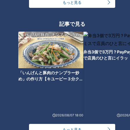
『大砲巻』を調査！ 縁起よし！
もっと見る
長さ30センチの愛され和スイー
ツ
記事で見る
弁当3個で3万円？PayP
で店員のひと言にイラッ
「いんげんと豚肉のナンプラー炒
め」の作り方【キユーピー３分クッ
キング】
ランキング
RANKING
2026/08/07 18:00
2026/
24時間
週間
月間
もっと見る