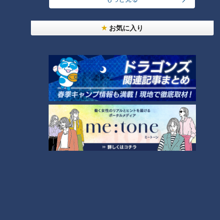
友廣アナの自転車旅｜愛知・蒲郡市へ！三河湾ぐる
っと125kmの自転車旅！【チャント！特集】
1
お気に入り
コスプレサミット、ワクワクさん、アジア大会楽
曲…愛知県の話題あれこれ
【全力！なにわ実験部～ナゴヤのギモン、ガチ検証
～】しらたきで作った豚バラミンチの油そば
3
【全力！なにわ実験部～ナゴヤのギモン、ガチ検証
～】にんじんプリン
4
2
美味しさと栄養、ダブルでアップ！とうもろこしの
バター醤油炊き込みご飯