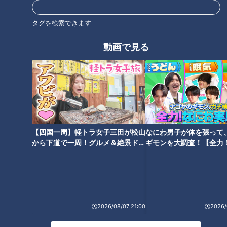
加藤愛アナが愛知県豊田市藤岡
ほぼ愛知・江南市だけ愛されフ
タグを検索できます
地区の愛されフード『ビッグボ
ード『嫁見餅』をいただきま
ム』を調査！ 爆発的に大きくて
す！【チャント！】
動画で見る
おいしい！パリサク食感のシュ
ークリーム
ほぼ三重・四日市市だけ愛され
ほぼ愛知・津島市だけ愛されフ
フード『パッション』をいただ
ード『もろこ寿司』をいただき
【四国一周】軽トラ女子三田が松山
なにわ男子が体を張って
きます！【チャント！】
ます！【チャント！】
から下道で一周！グルメ＆絶景ドラ
ギモンを大調査！【全力
イブ⑳
験部～ナゴヤのギモン、
～】
2026/08/07 21:00
2026/
加藤愛アナが愛知県美浜町の