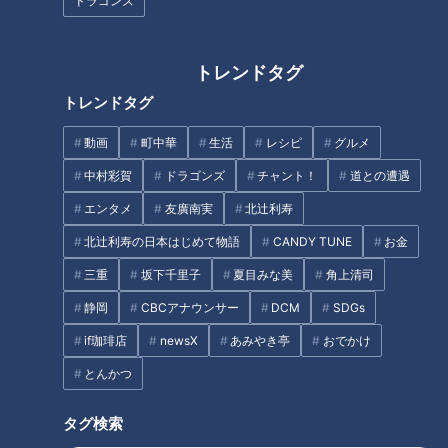
ドラゴンズ
ほぼ愛知・安城市の愛されフー
ほぼ三重・津市だけ愛されフー
トレンドタグ
ド『和泉長そうめん』をいただ
ド『やじろ』をいただきます！
トレンドタグ
きます！【チャント！】
【愛されフード】
動画
町中華
生活
レシピ
グルメ
タグ
中村彩賀
ドラゴンズ
チャント！
道との遭遇
動画
グルメ
チャント！
加藤愛
愛されフード
エンタメ
友廣南実
北辻利寿
愛知
北辻利寿の日本はじめて物語
CANDY TUNE
お金
三重
坂下千里子
夏目みな美
角上清司
静岡
CBCアナウンサー
DCM
SDGs
オススメ関連コンテンツ
if珈琲店
newsX
あみやき亭
おでかけ
とんかつ
タグ検索