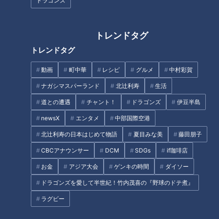
ウミガメとゼロ距離体験！
健康づくりを応援する企業
ドラゴンズ
トレンドタグ
トレンドタグ
動画
町中華
レシピ
グルメ
中村彩賀
【ガン闘病‥涙の真相】繁華街
大人気パティシエ「シェ・シバ
で鶏とお散歩！？謎の“ニワトリ
タ」柴田武シェフの魅力に迫
ナガシマスパーランド
北辻利寿
生活
おじさん”に密着 #CBCドキュメ
る！ 構想1年「アムール・デ
道との遭遇
チャント！
ドラゴンズ
伊豆半島
ンタリー
ュ・ショコラ」の新作スイーツ
タグ
とは！？
newsX
エンタメ
中部国際空港
北辻利寿の日本はじめて物語
夏目みな美
藤田朋子
グルメ
チャント！
三重
加藤愛
愛されフード
CBCアナウンサー
DCM
SDGs
if珈琲店
お金
アジア大会
ゲンキの時間
ダイソー
ドラゴンズを愛して半世紀！竹内茂喜の『野球のドテ煮』
オススメ関連コンテンツ
ラグビー