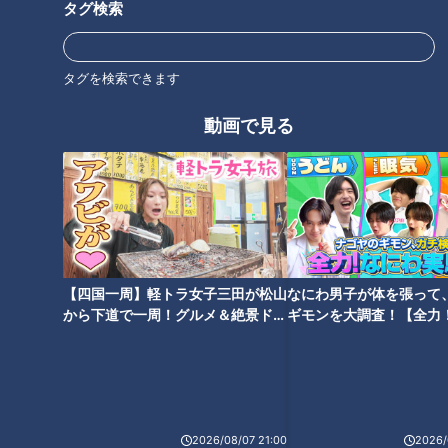
タグ検索
タグを検索できます
「糖尿病」をまねく“糖質依
石丸幹二「すごい痩せました
存”…“マイルドドラッグ”糖質依
動画で見る
ね！」…世界一楽なスクワッ
存から抜け出す方法
ト！？ダイエットのスペシャリ
ストに学ぶ「無理なくやせる方
法」
【四国一周】軽トラ女子三田が松山
なにわ男子が体を張って
「インフルエンザ」＆「ノロウ
侮るな！食後の眠気＆だるさ…
から下道で一周！グルメ＆絶景ドラ
ギモンを大調査！【全力
イルス」感染予防法…この時期
大病も招く「糖質疲労」の正体
イブ⑳
験部～ナゴヤのギモン、
気をつけたい感染症の予防・対
や対策
～】
策
2026/08/07 21:00
2026/