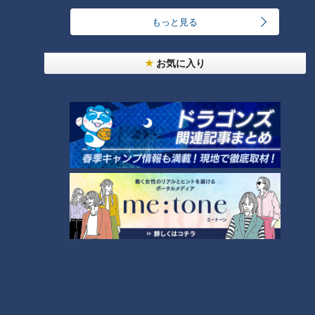
24時間
週間
月間
もっと見る
友廣アナの自転車旅｜愛知・蒲郡市へ！三河湾ぐる
お気に入り
っと125kmの自転車旅！【チャント！特集】
1
【全力！なにわ実験部～ナゴヤのギモン、ガチ検証
～】しらたきで作った豚バラミンチの油そば
2
今年も開催！「あったらいいな」をみんなで考える
小学生向けワークショップを大府市で開催
3
コスプレサミット、ワクワクさん、アジア大会楽
曲…愛知県の話題あれこれ