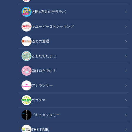
太田×石井のデララバ
キユーピー３分クッキング
CBCテレビ『チャント！』いただきます！ほぼ地元だけ 愛されフード
道との遭遇
この記事の画像
（全7枚）
ともだちたまご
恋はロケ中に！
アナウンサー
ゴゴスマ
ドキュメンタリー
THE TIME,