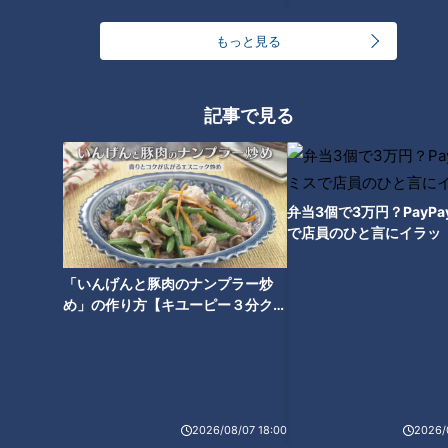
もっと見る
「猫背」あなたはどのタイ
プ？…簡単猫背タイプチェッ
ク！タイプ別“猫背”の原因＆改
記事で見る
善法
弁当3個で3万円？PayP
で店員のひと言にイラッ
「いんげんと豚肉のナンプラー炒
め」の作り方【キユーピー３分クッ
キング】
ランキング
2026/08/07 18:00
2026/
RANKING