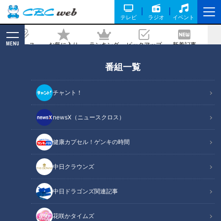
テレビ
ラジオ
イベント
MENU
ニュース
お気に入り
ランキング
ピックアップ
新着記事
CBC MAGAZINE
番組一覧
加藤愛が行く！三重・亀山市の愛されフ
ード『亀山みそ焼きうどん』を調査！ B
チャント！
級グルメでも知られる味のルーツを探る
newsX（ニュースクロス）
記事に戻る
健康カプセル！ゲンキの時間
中日クラウンズ
中日ドラゴンズ関連記事
花咲かタイムズ