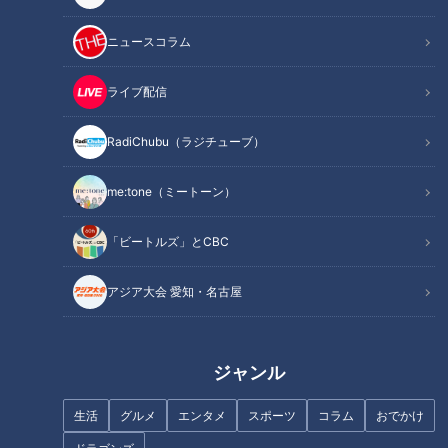
記事に戻る
ニュースコラム
この記事を見たあなたへのおすすめ
ライブ配信
RadiChubu（ラジチューブ）
me:tone（ミートーン）
病院のウラ側 人命救う薬剤師
島サウナ＆絶品グルメ！日間賀
「ビートルズ」とCBC
薬剤師のお仕事場に突撃
島の地元の人だけが知ってい
る、とっておきの穴場とは
アジア大会 愛知・名古屋
ジャンル
生活
グルメ
エンタメ
スポーツ
コラム
おでかけ
日本唯一ウミガメ推しの道の駅
社員の健康増進で業績もアップ