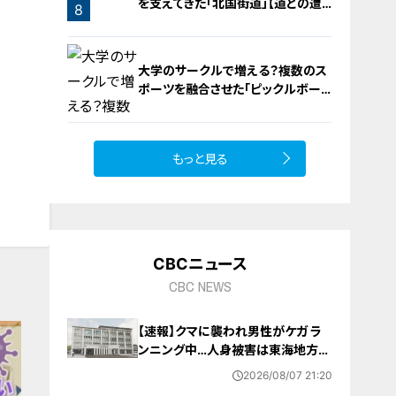
を支えてきた「北国街道」【道との遭
8
遇】
大学のサークルで増える？複数のス
ポーツを融合させた「ピックルボー
ル」
もっと見る
9
CBCニュース
CBC NEWS
【速報】クマに襲われ男性がケガ ラ
ンニング中…人身被害は東海地方で
今シーズン初めて 岐阜県高山市
2026/08/07 21:20