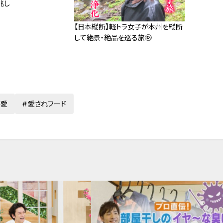
兆し
【日本縦断】軽トラ女子が本州を縦断
して絶景・絶品を巡る旅㊳
藤愛
愛されフード