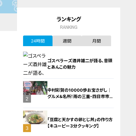
ランキング
RANKING
24時間
週間
月間
ゴスペラーズ酒井雄二が語る、音頭
とあんこの魅力
中村彩賀の10000歩お宝さがし｜
グルメ＆名所！雨の三重・四日市市で
1
2
お宝探し【チャント！特集】
「豆腐と天かすの卵とじ丼」の作り方
【キユーピー３分クッキング】
3