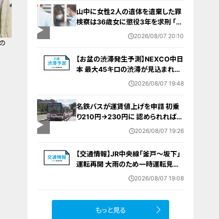
山中に女性2人の遺体を遺棄した罪
検察は36歳女に懲役3年を求刑 ｢遺
棄時に近くに居続けたこと自体が重
2026/08/07 20:10
要な寄与｣ 女は｢黙秘します｣弁護側
の
は無罪主張
【お盆の渋滞発生予測】NEXCO中日
本 最大45キロの渋滞が見込まれる
区間も… 中央道・東名・新東名・東名
2026/08/07 19:48
阪道・伊勢湾岸道・北陸道など 一覧
（8月7日～16日）
名鉄バスが運賃値上げを申請 初乗
り210円→230円に 認められれば
12月から全路線で平均1割程度の値
2026/08/07 19:26
上げへ 人件費増や燃料価格の高止
まりが理由
【交通情報】JR中央線「釜戸～坂下」
運転再開 大雨のため一時運転見合
わせ
2026/08/07 19:08
もっと見る