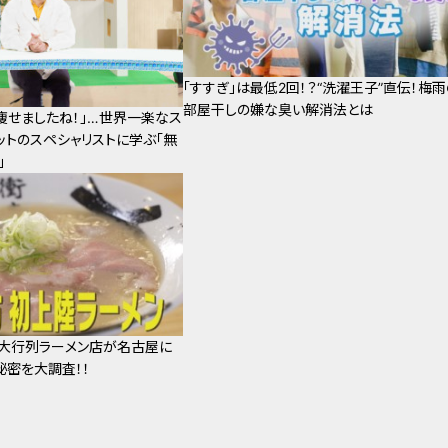
「すすぎ」は最低2回！？“洗濯王子”直伝！梅雨
部屋干しの嫌な臭い解消法とは
痩せましたね！」…世界一楽なス
ットのスペシャリストに学ぶ「無
」
大行列ラーメン店が名古屋に
秘密を大調査！！