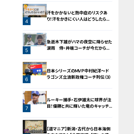
汗をかかないと熱中症のリスクあ
り！汗をかきにくい人はどうしたらい
4
いの？
急逝木下雄がハマの夜空に降らせた
涙雨 侍・井端コーチが今だから明
5
かす“ドラ大野雄起用法”秘話
日本シリーズのＭＶＰ中村紀洋～ド
ラゴンズ立浪新政権コーチ列伝（3）
6
ルーキー捕手・石伊雄太に球界が注
目！優勝と共に輝いた竜のキャッチャ
7
ー列伝
【道マニア】新潟・古代から日本海側