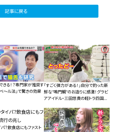
記事に戻る
できる！？専門家が推奨す
「すごく弾力がある！」自分で釣った新
タベ～ル法」で驚きの効果
鮮な“鳴門鯛”のお造りに感激！グラビ
アアイドル・三田悠貴の軽トラ四国一
周の旅
イパ？飲食店にもファスト