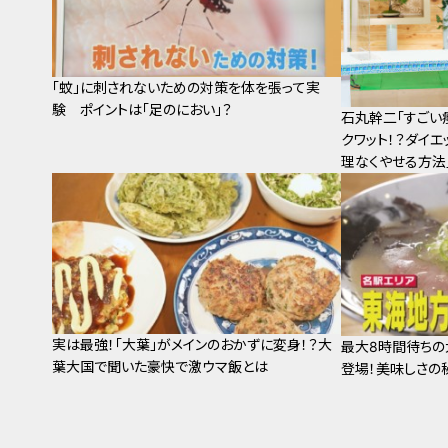
「蚊」に刺されないための対策を体を張って実
験 ポイントは「足のにおい」？
石丸幹二「すごい
クワット！？ダイエ
理なくやせる方法
実は最強！「大葉」がメインのおかずに変身！？大
最大8時間待ちの
葉大国で聞いた豪快で激ウマ飯とは
登場！美味しさの