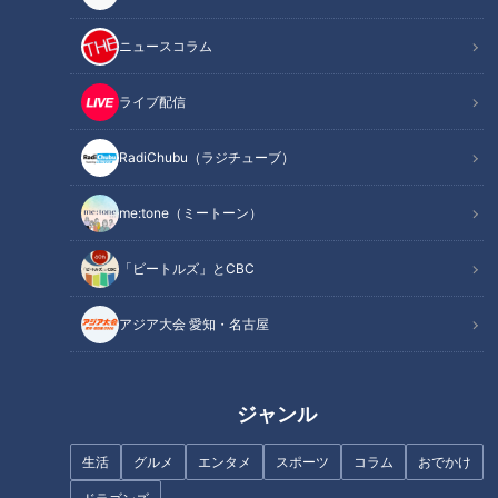
この記事を見たあなたへのおすすめ
ニュースコラム
ライブ配信
RadiChubu（ラジチューブ）
99%UFOが見れる方法、その結
【期間限定再配信】地上波版大
me:tone（ミートーン）
果がヤバ過ぎた【ツイ都市
家族チャンネル第五弾 愛知の
#14】
子だくさんファミリー 衝撃の夏
ＳＰ（前編）
「ビートルズ」とCBC
アジア大会 愛知・名古屋
【総集編】大家族・庄子家ママ
ジャンル
コレは希少な“天然なめこ”なの
×上田家ママが対談！大家族の
か…ハナコ岡部が険しすぎる遊
入学・卒業シーズンのお金事情
生活
グルメ
エンタメ
スポーツ
コラム
おでかけ
歩道で大量のキノコ発見 ジャッ
とは？