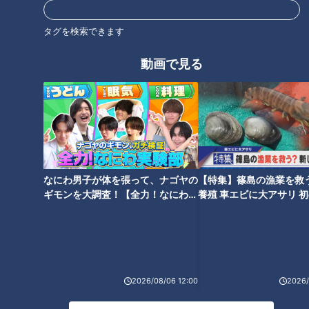
見逃し配信動画
SNS上には都市伝説の”タネ”となる噂が山ほど転がっている…
タグを検索できます
中には、とびっきりの都市伝説が埋もれているかもしれない…
もちろんあなたの周りにも…
動画で見る
この番組は、気になる噂の真相を追跡していく都市伝説バラエティ
ーである。
ホームページ
番組サイト
最新話の見逃し配信はこちら
なにわ男子が体を張って、ナゴヤの
【特集】篠島の漁業を救
ギモンを大調査！【全力！なにわ実
養殖 車エビに大アサリ 
験部～ナゴヤのギモン、ガチ検証
【newsX】
～】
オススメ関連コンテンツ
2026/08/06 12:00
2026/