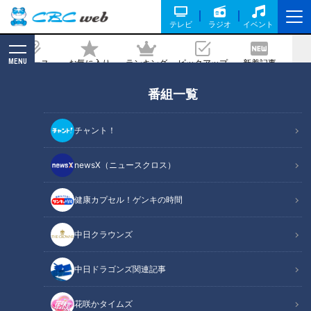
テレビ
ラジオ
イベント
MENU
ニュース
お気に入り
ランキング
ピックアップ
新着記事
CBC MAGAZINE
番組一覧
たっくー＆ナナフシギのツイ跡！都市伝
説 #13
チャント！
2023/07/18 14:46
2023年7月11日放送
newsX（ニュースクロス）
健康カプセル！ゲンキの時間
中日クラウンズ
中日ドラゴンズ関連記事
花咲かタイムズ