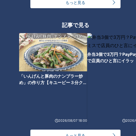
もっと見る
記事で見る
たっくー＆ナナフシギのツイ
たっくー＆ナナフシギのツイ
跡！都市伝説 #8
跡！都市伝説 #9
弁当3個で3万円？PayP
で店員のひと言にイラッ
「いんげんと豚肉のナンプラー炒
たっくー＆ナナフシギのツイ
たっくー＆ナナフシギのツイ
め」の作り方【キユーピー３分クッ
跡！都市伝説 #10
跡！都市伝説 #11
キング】
2026/08/07 18:00
2026/
たっくー＆ナナフシギのツイ
もっと見る