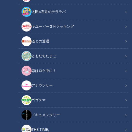
太田×石井のデララバ
たっくー＆ナナフシギのツイ跡！都市伝説
キユーピー３分クッキング
見逃し配信動画
道との遭遇
地元情報に詳しいタクシー運転手が知っている都市伝説を調
査！
ともだちたまご
「愛知県の桃太郎伝説」
恋はロケ中に！
「池に潜む 数多の妖怪伝説」
アナウンサー
なぜ伝説が生まれたのか？調査を進めると、番組史上初！妖怪
ゴゴスマ
の正体が判明！？
ドキュメンタリー
この記事の画像を見る
THE TIME,