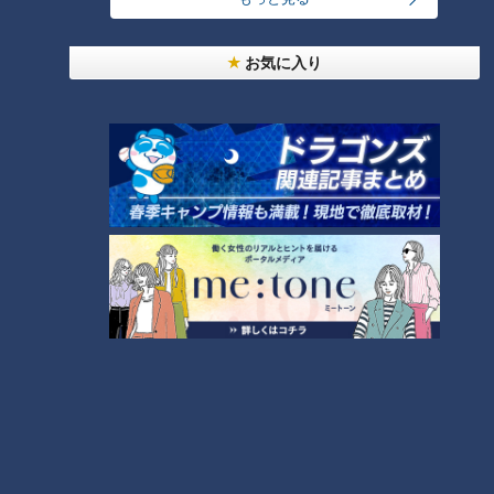
跡！都市伝説 #12
お気に入り
ランキング
RANKING
24時間
週間
月間
友廣アナの自転車旅｜愛知・蒲郡市へ！三河湾ぐる