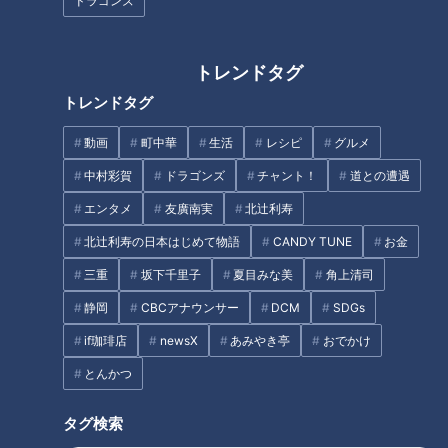
ドラゴンズ
ジした専門家も驚く
トレンドタグ
トレンドタグ
絶対に真似しないで下さい…
ほぼ名古屋市・尾頭橋だけ愛さ
動画
町中華
生活
レシピ
グルメ
【ツイ都市#15】
れフード『不朽最中』をいただ
中村彩賀
ドラゴンズ
チャント！
道との遭遇
きます！【チャント！】
エンタメ
友廣南実
北辻利寿
タグ
北辻利寿の日本はじめて物語
CANDY TUNE
お金
動画
エンタメ
見逃し配信
たっくー
三重
坂下千里子
夏目みな美
角上清司
たっくー＆ナナフシギのツイ跡！都市伝説
ナナフシギ
静岡
CBCアナウンサー
DCM
SDGs
if珈琲店
newsX
あみやき亭
おでかけ
とんかつ
番組紹介
タグ検索
たっくー＆ナナフシギのツイ跡！都市伝説