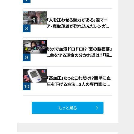
旅！【チャント！特集】
「人を狂わせる魅力がある」道マニ
ア・鹿取茂雄が惚れ込んだレンガの
8
橋梁とは？未公開の道3選
脱水で血液ドロドロ!?『夏の脳梗塞』
…命を守る運命の分かれ道は？「脳
9
梗塞」から身を守る方法
「高血圧」たったこれだけ!?簡単に血
圧を下げる方法…3人の専門家に学
10
ぶ！今日からできる高血圧対策
もっと見る