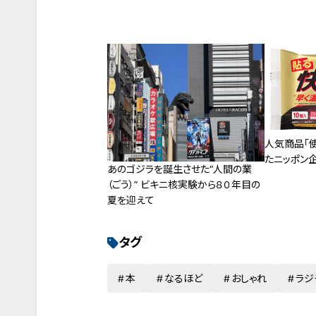
人気商品「
たニッポン
あのゴジラを誕生させた“人間の業
（ごう）” ビキニ核実験から８０年目の
夏を迎えて
タグ
本
なるほど
おしゃれ
ラジ