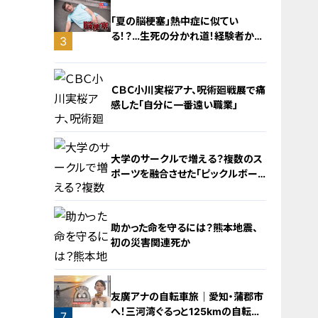
「夏の脳梗塞」熱中症に似てい
る！？…生死の分かれ道！経験者から
3
学ぶ“発症時の身体の異変”
ＣＢＣ小川実桜アナ、呪術廻戦展で痛
感した「自分に一番遠い職業」
大学のサークルで増える？複数のス
ポーツを融合させた「ピックルボー
ル」
4
助かった命を守るには？熊本地震、
初の災害関連死か
5
友廣アナの自転車旅｜愛知・蒲郡市
へ！三河湾ぐるっと125kmの自転車
6
7