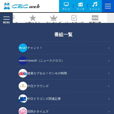
テレビ
ラジオ
イベント
MENU
ニュース
お気に入り
ランキング
ピックアップ
新着記事
CBC MAGAZINE
番組一覧
【銀座・新橋】首都高より古い高速道
路・KK線の秘密
チャント！
2025/06/12 18:12
newsX（ニュースクロス）
健康カプセル！ゲンキの時間
中日クラウンズ
中日ドラゴンズ関連記事
花咲かタイムズ