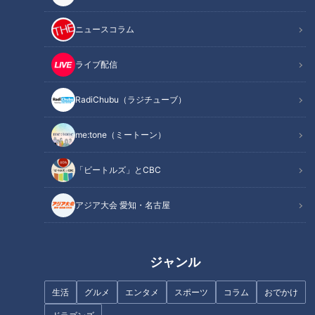
360c83668bdb
ニュースコラム
---------
🚗「歩道・車道バラエティ 道との遭遇」番組公式X
ライブ配信
https://x.com/cbc_michi
🚗「歩道・車道バラエティ 道との遭遇」公式サイト
RadiChubu（ラジチューブ）
https://hicbc.com/tv/michi/
me:tone（ミートーン）
#道との遭遇 #ミキ #番組 #テレビ #東京 #銀座
#東京高速道路 #KK線 #道マニア #ユニークな道
「ビートルズ」とCBC
アジア大会 愛知・名古屋
この記事の画像を見る
この記事を見たあなたへのおすすめ
ジャンル
生活
グルメ
エンタメ
スポーツ
コラム
おでかけ