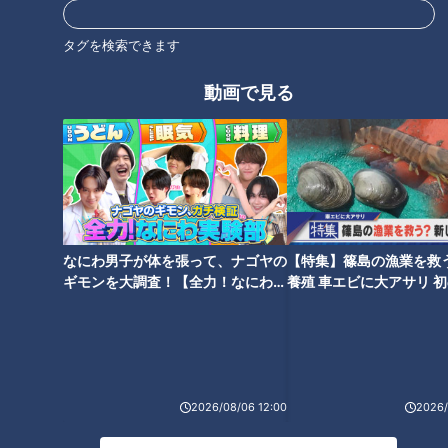
【日本縦断】軽トラ女子が本州
谷繁今だから話す！ミスタード
を縦断して絶景・絶品を巡る旅
ラゴンズ立浪、現役時代キャン
タグを検索できます
⑬【道との遭遇】
プ笑い話！威風堂々と滞在時間
5分で球場を去る！
動画で見る
タグ
動画
東京高速道路
番組紹介
なにわ男子が体を張って、ナゴヤの
【特集】篠島の漁業を救
道との遭遇
ギモンを大調査！【全力！なにわ実
養殖 車エビに大アサリ 
「道との遭遇」動画
験部～ナゴヤのギモン、ガチ検証
【newsX】
～】
ミキがミチに出会うバラエティ！全国のユニークな「道」を変化球
目線で深掘り、とことん楽しむ！CBCテレビにて毎週火曜日よる
11:56から放送。見逃し配信あり。
2026/08/06 12:00
2026/
ホームページ