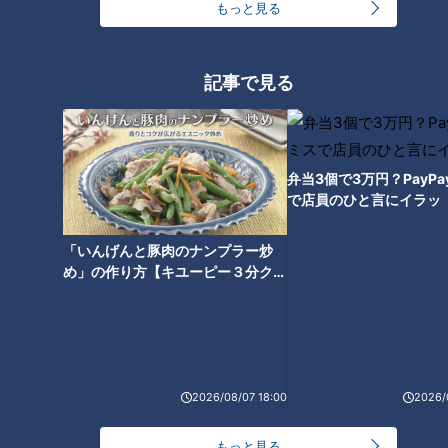
番組サイト
もっと見る
最新話の見逃し配信はこちら
記事で見る
オススメ関連コンテンツ
弁当3個で3万円？PayP
で店員のひと言にイラッ
「いんげんと豚肉のナンプラー炒
め」の作り方【キユーピー３分クッ
キング】
【日本縦断】軽トラ女子が本州
【日本縦断】軽トラ女子が本州
を縦断して絶景・絶品を巡る旅
を縦断して絶景・絶品を巡る旅
⑫【道との遭遇】
⑬【道との遭遇】
2026/08/07 18:00
2026/
もっと見る