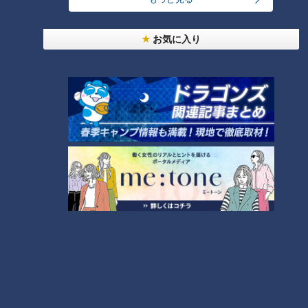
お気に入り
【名古屋】とある区間に240個
【名古屋】なぜ？この区間だけ
も… 国交省も知らない大量金シ
に240個の大量金シャチ
ャチの謎【道との遭遇】
が・・・
ランキング