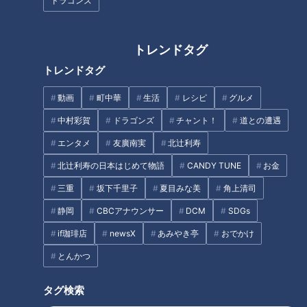
ドラゴンズ
“デニム色グルメ”を爆食！岡山
【北海道】難攻不落の道は今…
トレンドタグ
県倉敷市の「児島ジーンズスト
トレンドタグ
リート」を満喫 グラビアアイド
ル・三田悠貴の軽トラ本州縦断
動画
町中華
生活
レシピ
グルメ
の旅
中村彩賀
ドラゴンズ
チャント！
道との遭遇
エンタメ
友廣南実
北辻利寿
北辻利寿の日本はじめて物語
CANDY TUNE
お金
国道7号の旧道から歴史を感じ
日本海沿いの旧国道7号に眠る3
三重
坂下千里子
夏目みな美
角上清司
る！日本海沿いに残る新潟・山
連隧道 山形の埋もれた「油戸
形の旧道を巡る旅
隧道」も
静岡
CBCアナウンサー
DCM
SDGs
if珈琲店
newsX
あみやき亭
おでかけ
とんかつ
タグ検索