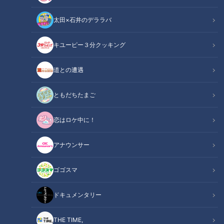
太田×石井のデララバ
道との遭遇
キユーピー３分クッキング
「道との遭遇」動画
道との遭遇
番組OAから、道の映像と道マニアの声を中心に
YouTube用に再編集してお届け！
ともだちたまご
声は道マニア・松村真人さんです！
恋はロケ中に！
『歩道・車道バラエティ 道との遭遇』は
アナウンサー
CBCテレビ 毎週火曜23:56～
ゴゴスマ
★見逃し配信【TVer】
https://tver.jp/series/sr4jyby1u3
ドキュメンタリー
★見逃し配信【Locipo】
https://locipo.jp/playlist/70415aa2-c481-4078-813a-
THE TIME,