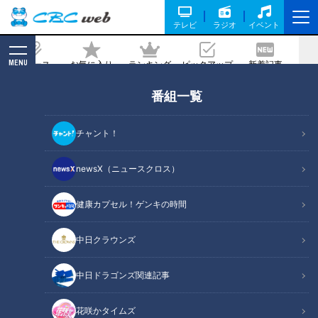
テレビ
ラジオ
イベント
MENU
ニュース
お気に入り
ランキング
ピックアップ
新着記事
CBC MAGAZINE
番組一覧
石井アナはオネエにモテる？ナジャ・グ
ランディーバの本音がポロリ
チャント！
2021/10/08 16:30
newsX（ニュースクロス）
健康カプセル！ゲンキの時間
中日クラウンズ
中日ドラゴンズ関連記事
花咲かタイムズ