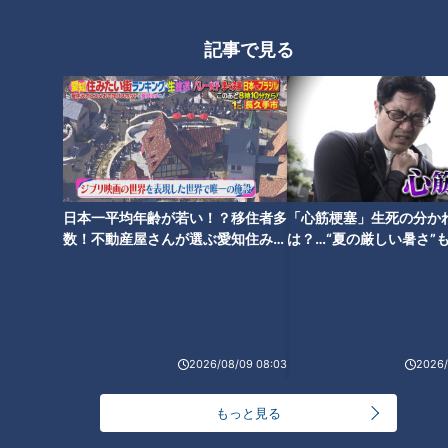
記事で見る
ナジャから「増田さんはオネエ受けするのよ」と意外な言葉
が。 間髪入れず石井アナから「（増田が）柔道やってて筋肉
あるから？」と増田がモテる理由について質問。
日本一平均年齢が若い！？移住者多
「心筋梗塞」生死の分か
ナジャ「柔道やって野球もやってるとか。短髪やし。わたしの
数！不動産屋さんが選ぶ愛知住みた
は？…“夏の厳しい暑さ”
周りでは増田派が多い」 増田「ボクも昔、ミッツマングロー
い街ランキング1位は？
に！発症前のキケンなサ
法
ブさんに言われたことがあるんですよ。『今、モテてるのは高
田延彦※さんと増田くんよ』って。オネエ界隈では『ますだお
かだ』ではなく『ますだたかだ』やって」
2026/08/09 08:03
2026/
よろこんでいいのかわからず、複雑そうな顔の増田を横目に、
もっと見る
ナジャをはじめ石井アナと古川枝里子アナウンサーは大爆笑。
※高田の高は、はしご高です。