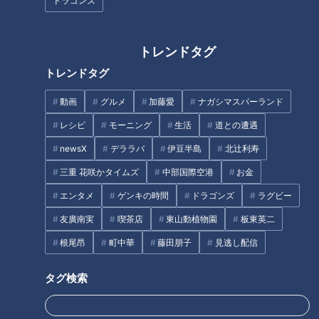
ドラゴンズ
トレンドタグ
トレンドタグ
動画
グルメ
加藤愛
ナガシマスパーランド
レシピ
モーニング
生活
道との遭遇
newsX
デララバ
伊豆半島
北辻利寿
三重 花咲かタイムズ
中部国際空港
お金
石井亮次アナウンサー始めみんな久しぶりのスタジオ出演。
エンタメ
ゲンキの時間
ドラゴンズ
ラグビー
約3カ月ぶりの再会で「うれしかった」と本番前からまるで同
友廣南実
喫茶店
東山動植物園
板東英二
窓会のようだったと笑顔で話すますだおかだの増田英彦。ナジ
根尾昂
町中華
藤田朋子
見逃し配信
ャも「わたしもお気に入りの(A.B.C-Z)河合（郁人）くんに会
えたからうれしかった」と満面の笑顔。
タグ検索
増田「今日は楽しかったね。本番前がすごい楽しかった、みん