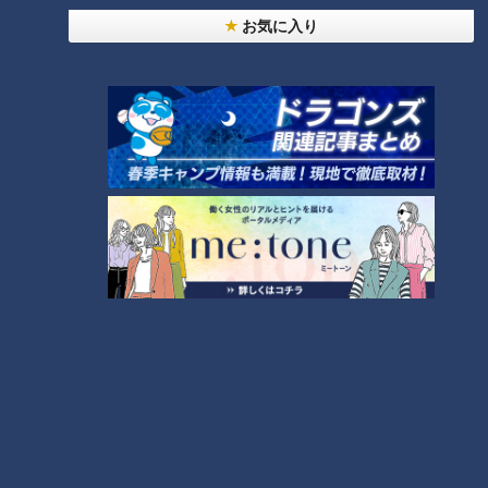
お気に入り
ナジャは「岡田派より、だんぜん増田派が多いよ」とさらにひ
やかしますが、増田の表情はこわばったまま。増田の魅力はお
茶の間よりもオネエ界隈でウケている模様。
石井アナはオネエ界隈でモテるのか