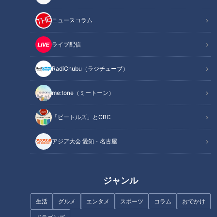
ました。やっと会えたとばかりにまるで同窓会のような雰囲気
に。気分がゆるんでしまったせいか、いつのまにやらゴゴスマ
ニュースコラム
生ライブがオネエ談義に変貌。いまオネエ界隈で誰がモテてい
るのかをナジャ・グランディーバがポロリと出しちゃいます。
ライブ配信
「ゴゴスマ生配信＃31」10月1日の配信から。
RadiChubu（ラジチューブ）
INDEX
me:tone（ミートーン）
ナジャが一番会いたかった人
謎に包まれたオネエ界隈モテ男事情
「ビートルズ」とCBC
石井アナはオネエ界隈でモテるのか
オネエにしか届かない石井アナのセクシーパンツ
アジア大会 愛知・名古屋
オススメ関連コンテンツ
ジャンル
ナジャが一番会いたかった人
生活
グルメ
エンタメ
スポーツ
コラム
おでかけ