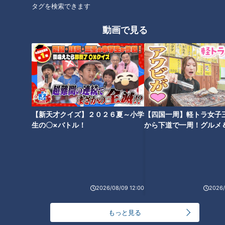
なで集まって」 石井アナ「大体（本番）20分前に集まって
タグを検索できます
ね」
動画で見る
そのときの盛り上がりについて、身ぶり手ぶりを交えて話す増
田とナジャ。いつの間にか河合がメインMCのようになってい
たよう。 視聴者に「本番前に話していた様子を一番（生ライ
ブで）見てほしかった」とさらに熱く話す増田に、石井アナは
立場が危うくなりそうな気がしたのか、苦笑いでスルー。
【新天才クイズ】２０２６夏～小学
【四国一周】軽トラ女子
生の〇×バトル！
から下道で一周！グルメ
謎に包まれたオネエ界隈モテ男事情
イブ⑳
2026/08/09 12:00
2026/
もっと見る