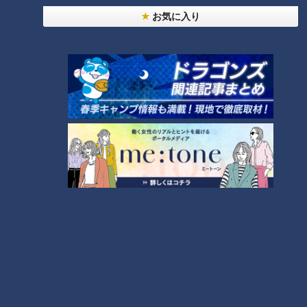
お気に入り
『ラチエン通りのシスター』の郷愁
３曲目からの序盤は懐かしい歌が続く。『せつない胸に風が吹
いてた』『愛する女性とのすれ違い』『海』と、桑田さんのロ
マンチックな歌詞に酔った後に『ラチエン通りのシスター』が
来た！デビュー翌年の２作目のアルバム『10ナンバーズ・から
っと』の収録曲である。小粋な歌詞に、優しいメロディーライ
ン。スクリーンには茅ケ崎にあるラチエン通りの風景が映し出
されて、サザンが歩んできた歴史を、聴く人の心に映し出す。
『別れ話は最後に』に酔う
懐かしい曲の極めつきは、生ギターによるアコースティックコ
ーナーで歌われた『別れ話は最後に』だった。１９７８年（昭
和５３年）のデビューアルバム『熱い胸さわぎ』で『勝手にシ
ンドバッド』に続く２番目に収録されたラブソングである。原