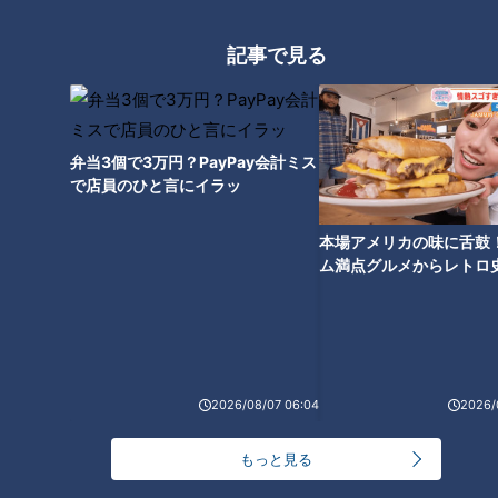
MAN』からの選曲。筆者はこの年に学生生活を終えて、社会
人として歩み出した。歌詞を味わいながら、究極のラブソング
記事で見る
に酔いしれて、自らの歩んできた日々をちょっぴり懐かしむ。
サザンの歌にはそんな力がある。だからこそ、多くのファンが
年を重ねても愛し続ける。
弁当3個で3万円？PayPay会計ミス
で店員のひと言にイラッ
『ジャンヌ・ダルクによろしく』を弾く
本場アメリカの味に舌鼓
ム満点グルメからレトロ
公式ファンクラブ会報『代官山通信』によると、今回のライブ
で！愛知・東海市の感動
ツアーは１６作目のオリジナルアルバム発売もあって、新曲と
選
歴史ある曲とのセットリスト選びには、相当頭を悩ませたとの
ことだった。２曲目に２０２４年（令和６年）のパリ五輪に合
わせての新曲『ジャンヌ・ダルクによろしく』が続いたことか
2026/08/07 06:04
2026/
らも、新旧おり交ぜてのステージであることを予感させる。こ
の曲では、早くも桑田さんのギターテクニックが満開だ。
もっと見る