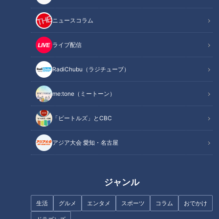
ニュースコラム
【画像ギャラリー】沖縄で参戦サザン熱きライ
関連リンク
ブ！琉球の踊りに染まった『神の島遥か国』
【アリーナ編】
ライブ配信
RadiChubu（ラジチューブ）
INDEX
me:tone（ミートーン）
１０年ぶりの沖縄ライブ
『逢いたさ見たさ 病める My Mind』で開演
「ビートルズ」とCBC
『ジャンヌ・ダルクによろしく』を弾く
『ラチエン通りのシスター』の郷愁
アジア大会 愛知・名古屋
『別れ話は最後に』に酔う
『桜、ひらり』優しきメッセージ
『神の島遥か国』で踊る
ジャンル
『希望の轍』いつまでも続く
オススメ関連コンテンツ
生活
グルメ
エンタメ
スポーツ
コラム
おでかけ