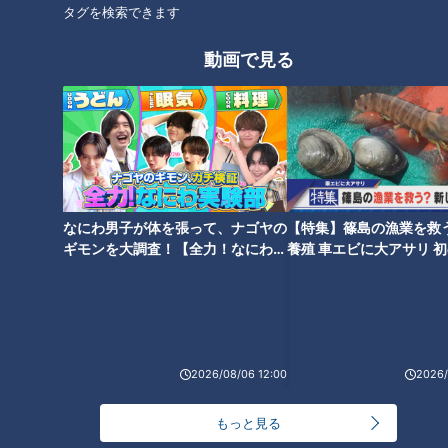
沖縄でのライブは「おいしい葡萄の旅」ツアーから、実に１０
タグを検索できます
年ぶりだった。その時も沖縄に駆けつけ、宜野湾市にある沖縄
動画で見る
コンベンションセンターの会場にいたことを、懐かしく思い出
す。サザンとの縁、同時に沖縄との縁に感慨深く浸りながら、
今回の会場である沖縄アリーナへ。前夜からの雨も上がり、３
月の太陽が蒸し暑さを運ぶ。まるでサザンの来沖を祝うかのよ
うに、このアリーナを本拠地とする琉球ゴールデンキングス
が、バスケットボールの天皇杯を制した。まさにその同じ日
に、ステージが幕を開けた。
なにわ男子が体を張って、ナゴヤの
【特集】篠島の漁業を救
ギモンを大調査！【全力！なにわ実
養殖 車エビに大アサリ 
験部～ナゴヤのギモン、ガチ検証
【newsX】
～】
『逢いたさ見たさ 病める My Mind』で開演
「生まれ故郷の沖縄に帰ってきました～！」。毎回恒例となっ
た桑田佳祐さんの“ご当地挨拶”。注目の１曲目は今回も予想が
2026/08/06 12:00
2026/
当たらなかった。何と『逢いたさ見たさ 病める My Mind』だ
もっと見る
った。１９８２年（昭和５７年）発売のアルバム『NUDE