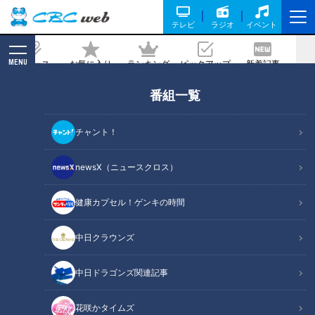
テレビ
ラジオ
イベント
MENU
ニュース
お気に入り
ランキング
ピックアップ
新着記事
CBC MAGAZINE
番組一覧
沖縄で参戦サザン熱きライブ！琉球の踊
りに染まった『神の島遥か国』【アリー
チャント！
ナ編】
newsX（ニュースクロス）
2025/05/30 12:00
健康カプセル！ゲンキの時間
中日クラウンズ
中日ドラゴンズ関連記事
花咲かタイムズ