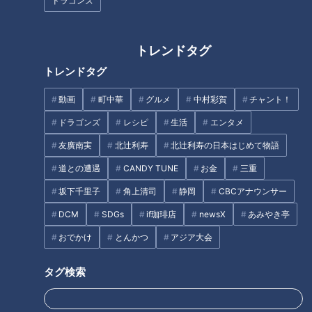
ドラゴンズ
１０年ぶりの沖縄ライブ
トレンドタグ
トレンドタグ
動画
町中華
グルメ
中村彩賀
チャント！
ドラゴンズ
レシピ
生活
エンタメ
友廣南実
北辻利寿
北辻利寿の日本はじめて物語
道との遭遇
CANDY TUNE
お金
三重
坂下千里子
角上清司
静岡
CBCアナウンサー
DCM
SDGs
if珈琲店
newsX
あみやき亭
おでかけ
とんかつ
アジア大会
タグ検索
「サザンオールスターズ全国ツアー・沖縄公演」：筆者撮影