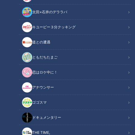
太田×石井のデララバ
キユーピー３分クッキング
道との遭遇
「サザンオールスターズ全国ツアー・沖縄公演」：筆者撮影
ともだちたまご
ニュースコラム
恋はロケ中に！
東西南北論説風
アナウンサー
公式ファンクラブのチケット抽選で当選したのは、暮らしてい
る名古屋ではなく沖縄だった。サザンオールスターズに会いに
ゴゴスマ
春の沖縄へ飛んだ。２０２５年（令和７年）の年明けからスタ
ートした６年ぶりの全国ツアーは、各地のアリーナから始ま
ドキュメンタリー
り、後半は５大ドームへと展開された。ツアー中盤の３月１４
日、沖縄アリーナでのステージに“参戦”した。
THE TIME,