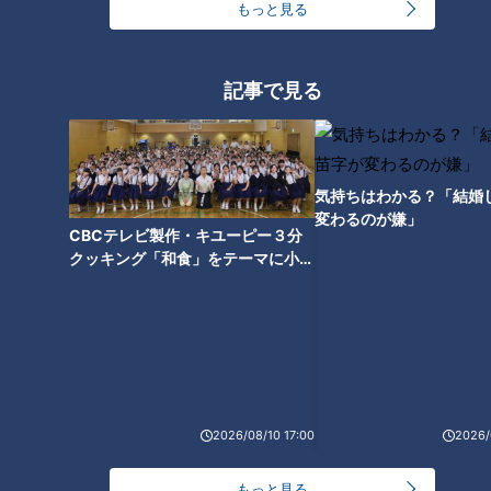
もっと見る
国のミスタードーナツ店舗の販売情報をまとめた「ご予約販売
に伴うお知らせ」という一覧表が、PDF形式で見つかります。
記事で見る
ここで確認できるのは、店舗ごとの販売個数や、何時に何個並
ぶのかといった情報。2日後の分まで載っています。
安藤「むやみやたらに行っても出会えない。例えば8時に100
気持ちはわかる？「結婚
変わるのが嫌」
個並ぶ店舗に行ったとしたら、8時のちょっと前に並んで買う
CBCテレビ製作・キユーピー３分
とか、そういう予定を立てることができる」
クッキング「和食」をテーマに小学
校で公開収録！番組初の調理実習と
英語字幕版を配信
スケジュールは随時更新されるため、チェックしてから向かう
のがおすすめだといいます。
バズる？「夢のドーナツ」
2026/08/10 17:00
2026/
また、「もっちゅりん」を狙うのは一旦諦めるという人に向け
もっと見る