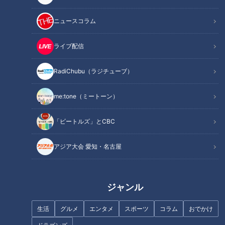
新感覚のもっちゅもちゅ食感
ニュースコラム
安藤が今回手に入れたのは、ミスタードーナツから販売されて
いる「もっちゅりん」。昨年も大人気で、再販を待ち望む声が
ライブ配信
多く寄せられていた商品です。
RadiChubu（ラジチューブ）
安藤「その名の通り、もっちもちで、もっちゅもちゅで。ほん
me:tone（ミートーン）
とに新感覚の。『これ、ドーナツって言っていいんですか？』
っていう感じのドーナツなんです」
「ビートルズ」とCBC
つきたてのお餅よりも弾力と柔らかさを同時に堪能できるドー
アジア大会 愛知・名古屋
ナツ。もち米と米粉をブレンドした生地に独自のコーティング
をすることで、もっちり食感を実現しているそうです。
ジャンル
安藤「持ち上げようとすると、指の跡がついちゃう。指の圧で
形が変わっちゃうので、優しく優しく扱わないといけない」
生活
グルメ
エンタメ
スポーツ
コラム
おでかけ