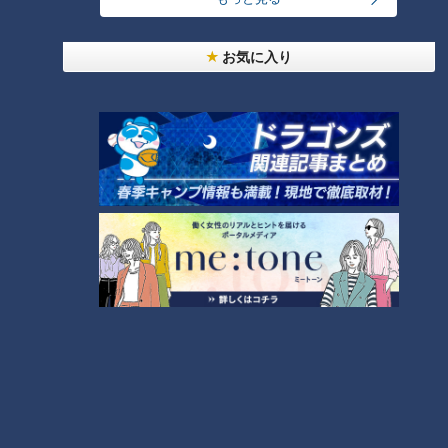
て、安藤はいい手があるといいます。それが、ネットオーダー
でしか手に入らない「ネットオーダー限定ドーナツ」4種で
お気に入り
す。
「ストロベリー＆チョコファッション」は、オールドファッシ
ョンの片側にチョコ、反対側にストロベリーがかかった一品。
甘酸っぱくてとてもおいしいそうです。
「カスタード＆エンゼルクリーム」は、それぞれ単体の商品も
ありますが、両方を一度に味わえる合わせ技な商品。ほかに
「ダブルクリームフレンチ」や「たっぷりチョコファッョン」
もあります。
安藤「店舗には売ってないからね、SNSでバズったりできるか
らね」