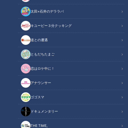
商品です。6月10日放送のＣＢＣラジオ『ドラ魂キング』、パ
太田×石井のデララバ
ーソナリティの趣味にフォーカスする「趣味コレ」のコーナー
では、安藤渚七がその争奪戦を勝ち抜くための裏技を伝授しま
キユーピー３分クッキング
した。
道との遭遇
関連リンク
この記事をradiko（ラジコ）で聴く
ともだちたまご
INDEX
恋はロケ中に！
新感覚のもっちゅもちゅ食感
アナウンサー
192時間待ちの予約争奪戦
無駄足を防ぐ事前確認
ゴゴスマ
バズる？「夢のドーナツ」
オススメ関連コンテンツ
ドキュメンタリー
THE TIME,