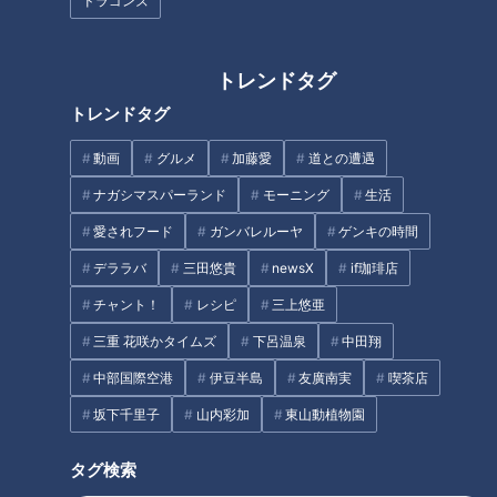
ドラゴンズ
そのため、トングで取る形ではなく、箱で覆われた状態で提供
されます。安藤も赤ちゃんを扱うかのように、そっと味わった
といいます。
トレンドタグ
トレンドタグ
192時間待ちの予約争奪戦
動画
グルメ
加藤愛
道との遭遇
ナガシマスパーランド
モーニング
生活
安藤は今回、ネットオーダーでの事前予約を利用しました。店
愛されフード
ガンバレルーヤ
ゲンキの時間
頭販売は6月3日からですが、予約は5月14日に開始。しかしこ
デララバ
三田悠貴
newsX
if珈琲店
の日は、サーバーに繋がるまで192時間待ちという状態でし
た。
チャント！
レシピ
三上悠亜
三重 花咲かタイムズ
下呂温泉
中田翔
安藤はスマホ数台を駆使し、すべてをネットオーダーに繋げ
中部国際空港
伊豆半島
友廣南実
喫茶店
て、どれが一番早く繋がるか勝負したといいます。
坂下千里子
山内彩加
東山動植物園
安藤「朝一でやってダメで、そこから仕事とかあったので、結
タグ検索
局夜の9時くらいに、やっときなこ味ひとつが予約できたって