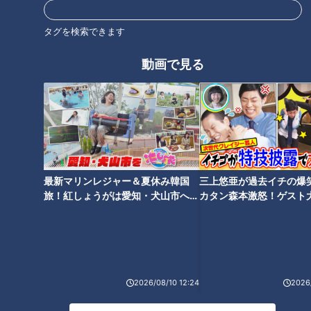
いう感じだったんです」
タグを検索できます
今回は、前回好評のきなこ味とみたらし味に、新登場のいちご
動画で見る
味を加えた全3種類。安藤が手に入れたきなこ味は、もちろん
絶品だったそうです。
無駄足を防ぐ事前確認
実際、ネットオーダーは売り切ればかり。店舗でも2時間待
最新マリンレジャー＆夏休み韓国
三上悠亜が過去イチの爆
ち、3時間待ちと、アトラクションのような状況です。
旅！紅しょうがは愛知・犬山市へ
カタン森本激怒！ゲスト
【花咲かタイムズ】
【ともだちたまご】
そこで安藤は、自身も実際に使ってみた裏技をリスナーに紹介
しました。まずやるべきことは、事前の販売スケジュールチェ
ックです。
2026/08/10 12:24
2026/
携帯で「もっちゅりん 販売スケジュール」と検索すると、全