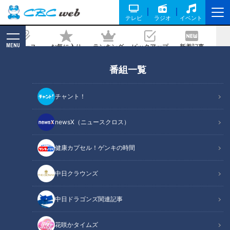
テレビ
ラジオ
イベント
MENU
ニュース
お気に入り
ランキング
ピックアップ
新着記事
CBC MAGAZINE
番組一覧
「もっちゅりん」はこう狙え！安藤渚七
が教える争奪戦の攻略法
チャント！
2026/06/13 05:55
newsX（ニュースクロス）
健康カプセル！ゲンキの時間
RadiChubu（ラジチューブ）
中日クラウンズ
ドラ魂キング
中日ドラゴンズ関連記事
ミスタードーナツの話題のスイーツ「もっちゅりん」。昨年は
売り切れ店舗が続出し、今年はさらに話題が沸騰している人気
花咲かタイムズ