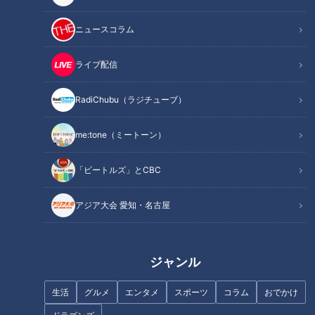
ニュースコラム
ライブ配信
RadiChubu（ラジチューブ）
me:tone（ミートーン）
「ビートルズ」とCBC
アジア大会 愛知・名古屋
ジャンル
生活
グルメ
エンタメ
スポーツ
コラム
おでかけ