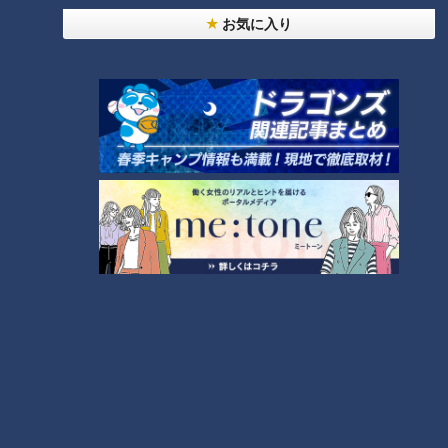
は、洋風のイメージがあり親しまれていたキューピー人形をヒ
お気に入り
ントにした。「キューピーちゃんのような人気者になってほし
い」という思いを込めて、シンボルマークにすると共に、自ら
のマヨネーズに「キユーピーマヨネーズ」と名づけた。しか
し、当時の日本では、まだまだマヨネーズという存在は広く知
られておらず、瓶に入れて販売されているマヨネーズを、整髪
料のポマードと間違える人もいたという。そんなこともあり、
１年目に売れたのは、わずか１２０箱だけだった。
菜種油と大豆油を独自にブレンドするなど、味の改良は進ん
だ。さらに、当時の日本には味の決め手となる洋風の酢がなか
ったため、ドイツから機械を購入して自前の酢も作った。卵黄
タイプのコクと旨味は和食にも合い、日本人の味覚にもぴった
りだった。１９４１年（昭和１６年）には年間の出荷量は、１
０万箱に増えていた。しかし、太平洋戦争によって油など原料
の入手が難しくなると、中島さんはマヨネーズの生産を中止し
た。「よい原料がなければ、よいマヨネーズを作ることはでき