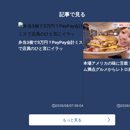
記事で見る
弁当3個で3万円？PayPay会計ミス
で店員のひと言にイラッ
本場アメリカの味に舌鼓
ム満点グルメからレトロ
で！愛知・東海市の感動
選
「発売当初のマヨネーズ1925年」提供：キユーピー株式会社
2026/08/07 06:04
2026/
こうして中島さんが心血を注いだ、国産の「マヨネーズ」が完
もっと見る
成し、１９２５年（大正１４年）に商品化された。その名前