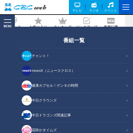
テレビ
ラジオ
イベント
MENU
ニュース
お気に入り
ランキング
ピックアップ
新着記事
CBC MAGAZINE
番組一覧
マヨネーズはじめて物語～この味を日本
の人たちに！夢を食卓に届けた誕生秘話
チャント！
2023/03/07 10:40
newsX（ニュースクロス）
健康カプセル！ゲンキの時間
中日クラウンズ
中日ドラゴンズ関連記事
花咲かタイムズ