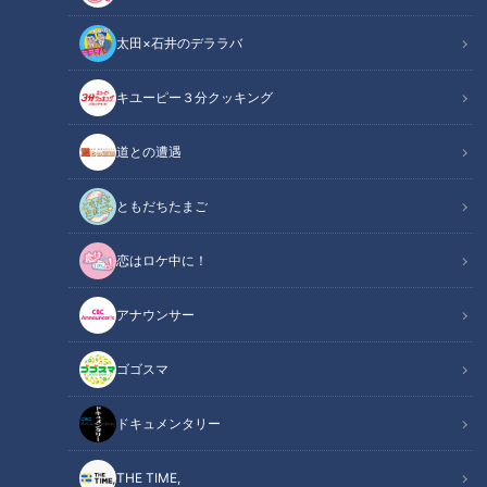
太田×石井のデララバ
キユーピー３分クッキング
CBCテレビ：画像『写真AC』より「マヨネーズ」
道との遭遇
ニュースコラム
東西南北論説風
ともだちたまご
舞台はスペインの東、地中海のメノルカ島。１８世紀半ばにこ
恋はロケ中に！
の島をフランス軍が攻めた。その時に指揮を取った公爵は、島
の港町のレストランで、肉料理にかかっていたソースに出会っ
アナウンサー
た。こってりとした酸味があって、とても美味しい。公爵はパ
ゴゴスマ
リに帰ってから、島の港町で食べたソースを母国の人たちに紹
介した。港町の名前はマオン。マオンのソース、マオンネー
ドキュメンタリー
ズ、そこから、このソースは「マヨネーズ」と呼ばれ、それは
やがて海を越えて、米国にも伝わっていった。
THE TIME,