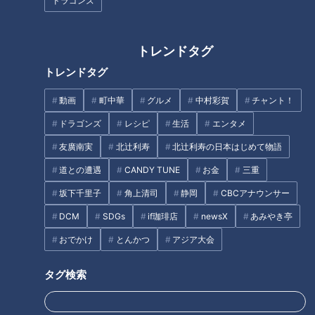
ドラゴンズ
トレンドタグ
トレンドタグ
「創始者・中島董一郎さん」提供：キユーピー株式会社
動画
町中華
グルメ
中村彩賀
チャント！
ドラゴンズ
レシピ
生活
エンタメ
時は流れて、もうひとつの出会いがあった。１８８３年（明治
１６年）に愛知県幡豆郡（現・西尾市）で生まれた中島董一郎
友廣南実
北辻利寿
北辻利寿の日本はじめて物語
（なかしま・とういちろう）さん。缶詰会社で働いていた中島
道との遭遇
CANDY TUNE
お金
三重
さんは、２９歳の時に缶詰の研究のために米国へ。そこで、ポ
坂下千里子
角上清司
静岡
CBCアナウンサー
テトサラダに使われていた「マヨネーズ」に出合った。アメリ
DCM
SDGs
if珈琲店
newsX
あみやき亭
カ人の体格がいいのは、このように栄養価の高いものを食べて
おでかけ
とんかつ
アジア大会
いるからなのか、と感激した中島さんは、夢と共に帰国した。
「日本の人たちにも、このソースを食べてもらいたい」。
タグ検索
中島さんは、１９１９年（大正８年）創業のソース類や缶詰の