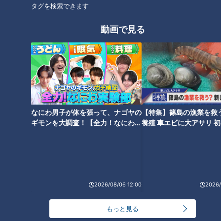
製造会社「食品工業株式会社」の役員のひとりとして加わり、
タグを検索できます
マヨネーズ作りをスタートした。米国で味わったものとは異な
り、卵黄を多く使用した「卵黄タイプ」にすることで、栄養価
動画で見る
の高いマヨネーズを開発した。それは日本人の体格向上を願っ
てのことだった。中島さんのマヨネーズにかける思いは、何よ
りも強かった。
なにわ男子が体を張って、ナゴヤの
【特集】篠島の漁業を救
ギモンを大調査！【全力！なにわ実
養殖 車エビに大アサリ 
験部～ナゴヤのギモン、ガチ検証
【newsX】
～】
2026/08/06 12:00
2026/
もっと見る