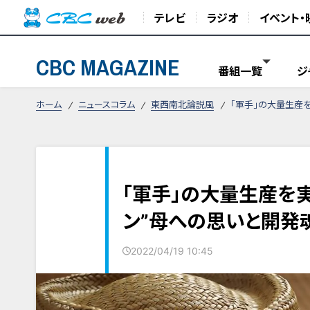
テレビ
ラジオ
イベント・
CBC MAGAZINE
番組一覧
ジ
ホーム
ニュースコラム
東西南北論説風
「軍手」の大量生産
「軍手」の大量生産を
ン”母への思いと開発
2022/04/19 10:45