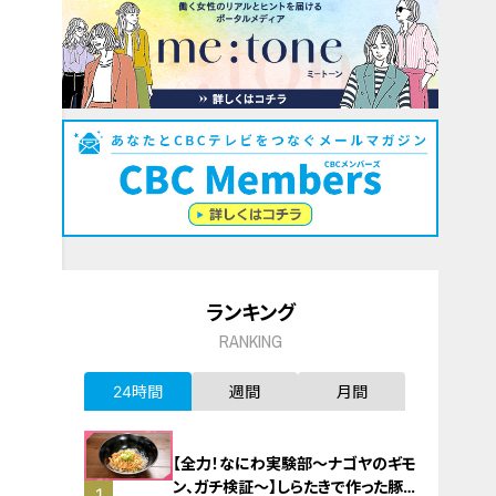
ランキング
RANKING
24時間
週間
月間
【全力！なにわ実験部～ナゴヤのギモ
ン、ガチ検証～】しらたきで作った豚
1