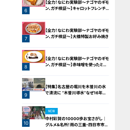
【全力！なにわ実験部～ナゴヤのギモ
ン、ガチ検証～】キャロットフレンチ
6
ロースト
【全力！なにわ実験部～ナゴヤのギモ
ン、ガチ検証～】大橋特製お好み焼き
7
【全力！なにわ実験部～ナゴヤのギモ
ン、ガチ検証～】赤味噌を使ったミル
8
フィーユ味噌トンカツ
【特集】名古屋の堀川を木曽川の水
で清流に “木曽川導水”なぜ16年ぶ
9
り？【newsX】
NEW
中村彩賀の10000歩お宝さがし｜
10
グルメ＆名所！雨の三重・四日市市で