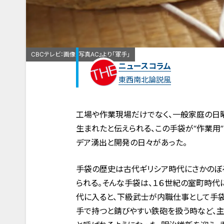
CBCテレビ：画像『写真AC』より「軍手」
ニュースコラム
東西南北論説風
工場や作業現場だけでなく、一般家庭の日
生まれたと伝えられる、この手袋が“作業用
デア湧出と開発の日々があった。
手袋の歴史は古代ギリシア時代にさかのぼる
られる。そんな手袋は、１６世紀の室町時代
代に入ると、下級武士が内職仕事として手
手で持つと錆びやすい鉄砲を扱う時など、主