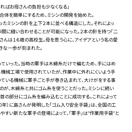
すればお母さんの負担も少なくなる」
合体を簡単にするため、ミシンの開発を始めた。
ったミシンの針を上下２本に並べる構造にした。それによっ
う間に縫い合わせることが可能になった。２本の針を持つ「二
島さんは１６歳の高校生。母を思う心に、アイデアという名の愛
きな一歩が刻まれた。
っていった。当時の軍手は木綿糸だけで編むため、手にはめ
。機械工場で使用されていたが、作業中に外れにくいよう手
いている機械に軍手ごと手が巻き込まれて、大けがをする事
のが、木綿糸と共にゴム糸を使うことだった。ミシンに続い
手首の部分にゴム糸を編み込むことに成功する。これによって
３０年）に島さんが発明した「ゴム入り安全手袋」は、全国の工
やすい新たな軍手の登場によって、「軍手」は“作業用手袋”と