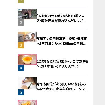
バラミンチの油そば
「人を狂わせる魅力がある」道マニ
ア・鹿取茂雄が惚れ込んだレンガの
2
橋梁とは？未公開の道3選
友廣アナの自転車旅｜愛知・蒲郡市
へ！三河湾ぐるっと125kmの自転車
3
旅！【チャント！特集】
【全力！なにわ実験部～ナゴヤのギモ
ン、ガチ検証～】にんじんプリン
4
今年も開催！「あったらいいな」をみ
んなで考える 小学生向けワークショ
5
ップを大府市で開催