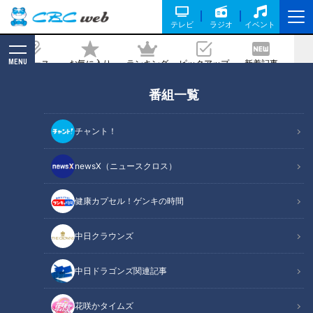
テレビ
ラジオ
イベント
MENU
ニュース
お気に入り
ランキング
ピックアップ
新着記事
CBC MAGAZINE
番組一覧
トラップ大佐への哀悼～映画「サウン
ド・オブ・ミュージック」とコロナ禍の
チャント！
苦難
newsX（ニュースクロス）
2021/02/17 15:36
健康カプセル！ゲンキの時間
中日クラウンズ
中日ドラゴンズ関連記事
花咲かタイムズ