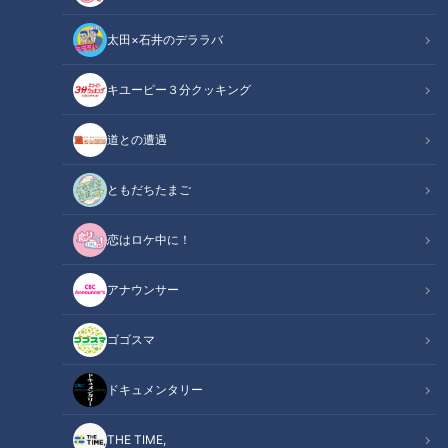
太田×石井のデララバ
キユーピー３分クッキング
画像：『pixabay』オーストリア・ザルツブルグの街並み
道との遭遇
ニュースコラム
ともだちたまご
東西南北論説風
恋はロケ中に！
米国から届いた訃報に驚いた。アカデミー賞俳優クリストファ
ー・プラマーさんが亡くなった。91歳。現地からの報道は、転
アナウンサー
倒したことによる頭部の打撲が死因だと伝えていた。
ゴゴスマ
INDEX
ドキュメンタリー
トラップ大佐の名演技に拍手
THE TIME,
『サウンド・オブ・ミュージック』もうひとつの真実