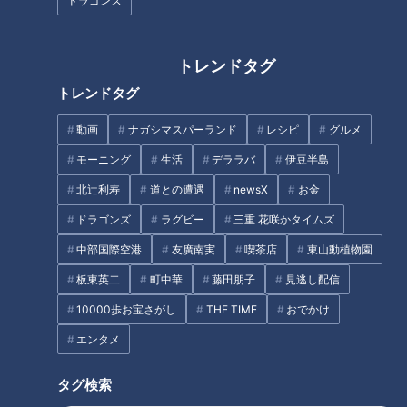
ドラゴンズ
トレンドタグ
トレンドタグ
筆者所有：「サウンド・オブ・ミュージック」コレクション
動画
ナガシマスパーランド
レシピ
グルメ
訃報に驚いたのには理由がある。その3日前、ニュース解説を
モーニング
生活
デララバ
伊豆半島
担当しているラジオ番組で、プラマーさんが出演して代表作の
ひとつになった映画『サウンド・オブ・ミュージック』を話題
北辻利寿
道との遭遇
newsX
お金
にしたばかりだったからだ。
ドラゴンズ
ラグビー
三重 花咲かタイムズ
第二次世界大戦前のオーストリアを舞台に、トラップ一家の家
中部国際空港
友廣南実
喫茶店
東山動植物園
族愛を描いたミュージカル。主人公のマリアを演じたジュリ
板東英二
町中華
藤田朋子
見逃し配信
ー・アンドリュースさんと共に、トラップ大佐役のプラマーさ
んは、映画の中心人物として世界中の映画ファンに温かい印象
10000歩お宝さがし
THE TIME
おでかけ
を残した。最初は厳格で冷徹だった表情が、マリアの愛と音楽
エンタメ
のメロディーによって溶けほぐされていく、その演技は見事な
ものだった。映画は1966年のアカデミー作品賞も受賞した。
タグ検索