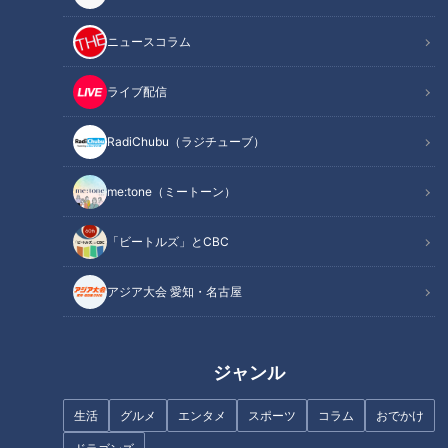
コロナ禍で映画館も苦闘
ニュースコラム
007も待っている新作公開
空前『鬼滅の刃』ブームの背景
ライブ配信
オススメ関連コンテンツ
RadiChubu（ラジチューブ）
トラップ大佐の名演技に拍手
me:tone（ミートーン）
「ビートルズ」とCBC
アジア大会 愛知・名古屋
ジャンル
生活
グルメ
エンタメ
スポーツ
コラム
おでかけ