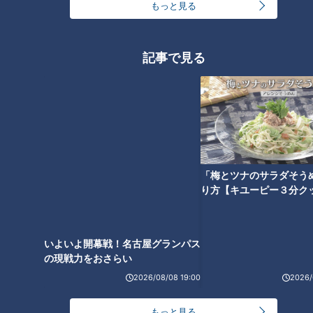
もっと見る
世界的な大ヒットとなった映画『サウンド・オブ・ミュージッ
ク』だが、舞台となったオーストリアでは意外なことに不人気
記事で見る
だった。かつて映画の舞台となった町ザルツブルクを訪れた時
に、オーストリア人の友人たちと映画の話になった。戦争に反
対したトラップ一家が平和を求め、米国へ亡命していくストー
リーについて、こんな言葉が飛び出した。
「いくじなしめ！逃げたんだ」
オーストリアは大戦中にナチス・ドイツによって併合され、戦
後は米国はじめ連合国により10年にわたって占領された辛い過
「梅とツナのサラダそう
り方【キユーピー３分ク
去がある。その苦難の時代を前に、祖国を離れた一家を美しく
描いたストーリー、ましてそれがアメリカ映画ということに納
得がいかないのだと言う。トラップ大佐を演じたプラマーさん
いよいよ開幕戦！名古屋グランパス
もさぞやビックリすることだろう。
の現戦力をおさらい
2026/08/08 19:00
2026/
コロナ禍で映画館も苦闘
もっと見る