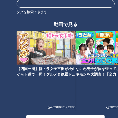
実はわが生涯ベストワンの映画でもある。
タグを検索できます
『サウンド・オブ・ミュージック』もうひとつの
動画で見る
真実
【四国一周】軽トラ女子三田が松山
なにわ男子が体を張って
から下道で一周！グルメ＆絶景ドラ
ギモンを大調査！【全力
イブ⑳
験部～ナゴヤのギモン、
～】
2026/08/07 21:00
2026/
画像：『pixabay』より舞台近辺の山