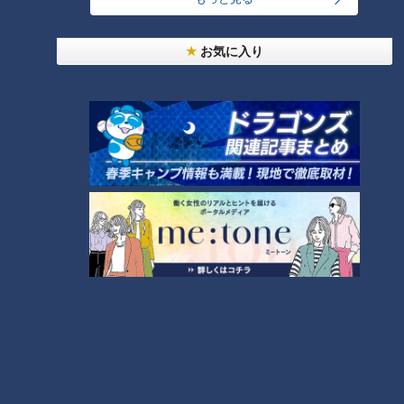
クリストファー・プラマーさんの映画では、2019年『ナイブ
ズ・アウト 名探偵と刃の館の秘密』を観た。新型コロナウイ
お気に入り
ルスが表舞台に現れる前のロードショーだった。
その映画館がコロナ禍で大きな影響を受けている。2021年に
入って出された国の緊急事態宣言では、時短営業に応じた飲食
店には自治体からの協力金が出るものの、映画館は対象外なの
だ。しかし、映画の上映は、飲食店の終了時間と同じ午後8時
までで終わる。ナイト上映はない。感染リスクを恐れる年配客
の足も遠のきがちで、対象地域の映画館にとっては苦しい日々
が続いている。
007も待っている新作公開