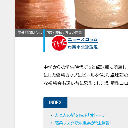
画像『写真AC』より泡盛と琉球ガラスの酒器
ニュースコラム
東西南北論説風
中学からの学生時代ずっと卓球部に所属し
にした優勝カップにビールを注ぎ、卓球部の
な祝勝会も遠い昔に思えてしまう。新型コロ
INDEX
人と人の絆を結ぶ「オトーリ」
感染リスクで沖縄県が“注意報”