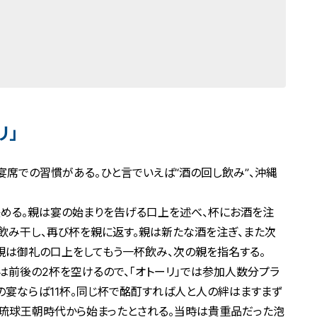
リ」
宴席での習慣がある。ひと言でいえば“酒の回し飲み”、沖縄
決める。親は宴の始まりを告げる口上を述べ、杯にお酒を注
飲み干し、再び杯を親に返す。親は新たな酒を注ぎ、また次
親は御礼の口上をしてもう一杯飲み、次の親を指名する。
は前後の2杯を空けるので、「オトーリ」では参加人数分プラ
人の宴ならば11杯。同じ杯で酩酊すれば人と人の絆はますまず
紀の琉球王朝時代から始まったとされる。当時は貴重品だった泡