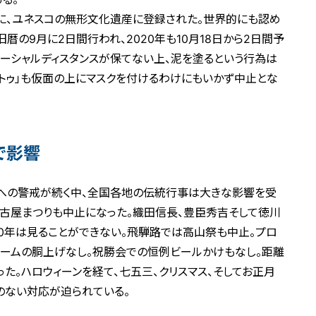
と共に、ユネスコの無形文化遺産に登録された。世界的にも認め
暦の9月に2日間行われ、2020年も10月18日から2日間予
ソーシャルディスタンスが保てない上、泥を塗るという行為は
ントゥ」も仮面の上にマスクを付けるわけにもいかず中止とな
で影響
への警戒が続く中、全国各地の伝統行事は大きな影響を受
古屋まつりも中止になった。織田信長、豊臣秀吉そして徳川
20年は見ることができない。飛騨路では高山祭も中止。プロ
チームの胴上げなし。祝勝会での恒例ビールかけもなし。距離
た。ハロウィーンを経て、七五三、クリスマス、そしてお正月
のない対応が迫られている。