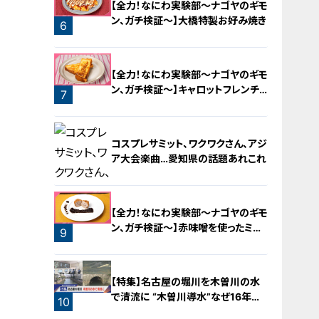
【全力！なにわ実験部～ナゴヤのギモ
ン、ガチ検証～】大橋特製お好み焼き
6
【全力！なにわ実験部～ナゴヤのギモ
ン、ガチ検証～】キャロットフレンチ
7
ロースト
コスプレサミット、ワクワクさん、アジ
ア大会楽曲…愛知県の話題あれこれ
【全力！なにわ実験部～ナゴヤのギモ
ン、ガチ検証～】赤味噌を使ったミル
9
フィーユ味噌トンカツ
8
【特集】名古屋の堀川を木曽川の水
で清流に “木曽川導水”なぜ16年ぶ
10
り？【newsX】