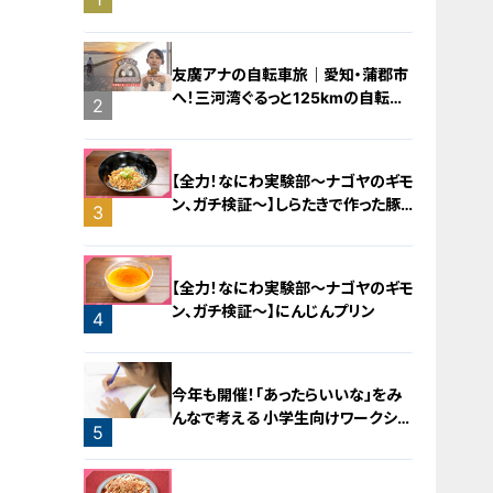
橋梁とは？未公開の道3選
友廣アナの自転車旅｜愛知・蒲郡市
へ！三河湾ぐるっと125kmの自転車
2
旅！【チャント！特集】
【全力！なにわ実験部～ナゴヤのギモ
ン、ガチ検証～】しらたきで作った豚
3
バラミンチの油そば
【全力！なにわ実験部～ナゴヤのギモ
ン、ガチ検証～】にんじんプリン
4
今年も開催！「あったらいいな」をみ
んなで考える 小学生向けワークショ
5
ップを大府市で開催