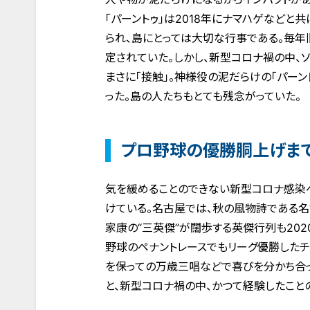
「パーントゥ」は2018年にナマハゲなど
られ、島にとっては大切な行事である。毎年旧
定されていた。しかし、新型コロナ禍の中、
まさに「接触」。神様役の泥だらけの「パー
った。島の人たちもとても残念がっていた。
プロ野球の優勝胴上げま
気を緩めることのできない新型コロナ感染
けている。名古屋では、秋の風物詩である名
家康の“三英傑”が闊歩する英傑行列も20
野球のペナントレースでもリーグ優勝した
を保っての万歳三唱などで喜びを分かち合っ
と、新型コロナ禍の中、かつて経験したこと