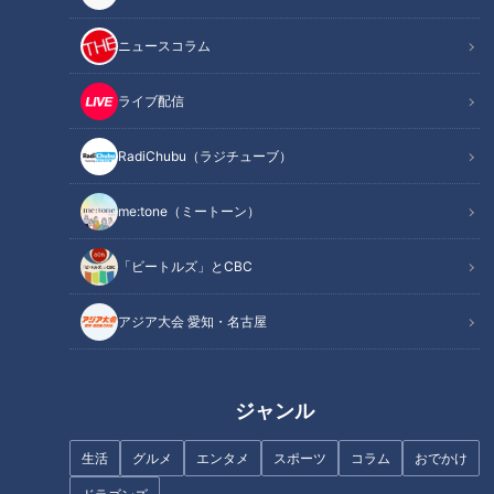
INDEX
ニュースコラム
格差をなくすための「中核市」
一宮市は市制100周年の新生
ライブ配信
「中核市」のメリットとは？
保健所の新たな機能に注目
RadiChubu（ラジチューブ）
新型コロナ禍を越えて
オススメ関連コンテンツ
me:tone（ミートーン）
「ビートルズ」とCBC
格差をなくすための「中核市」
アジア大会 愛知・名古屋
全国には47の都道府県があり、市町村の数は1718ある。この
内「市」は791あって、市町村全体のおよそ半数となってい
ジャンル
る。最も人口が多い市は神奈川県横浜市で、375万人余り。逆
に最も人口が少ない市は北海道の歌志内（うたしない）市、札
生活
グルメ
エンタメ
スポーツ
コラム
おでかけ
幌市と旭川市の中間あたりに位置する。こちらは人口3000人