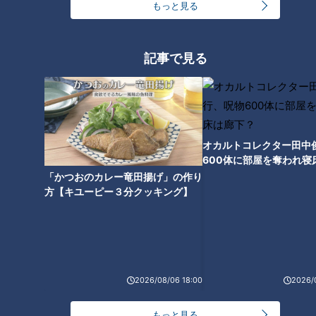
もっと見る
「中核市」になると何が変わるのか？
都道府県が行ってきた仕事の一部を請け負うことになり、その
記事で見る
数はおよそ2000とも言われる。メリットは行政サービスの“ス
ピード”と“細やかさ”、一宮市も市民に対し「ここが変わ
る！」と、1.手続きが早くなる 2.窓口がひとつで便利にな
る 3.新しい取り組みが充実する この3点をアピールしてき
オカルトコレクター田中
た。
600体に部屋を奪われ寝
具体的には、保育所などの許認可や監督指導、家庭や事業者の
下？
「かつおのカレー竜田揚げ」の作り
ごみについて不法投棄や不適切な保管の防止指導、市立の小中
方【キユーピー３分クッキング】
学校教職員に対する独自の研修などが可能になる。
身体障害者手帳についても2か月ほどかかっていた交付期間が
3週間ほどに短縮される。まさに“スピード”と“細やかさ”だ。
2026/08/06 18:00
2026/
保健所の新たな機能に注目
もっと見る