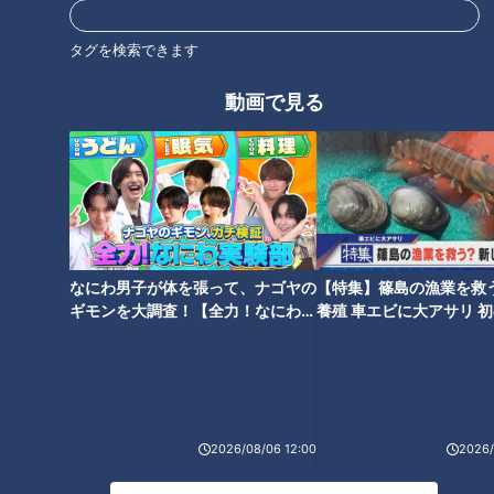
市が名を連ねる。そこに新たに加わったのが愛知県一宮市だっ
た。長野県松本市も同時に「中核市」になり、合わせて62に
タグを検索できます
「中核市」が増えたことになる。人口38万人余り、古くは繊
維の町として知られてきた一宮市は、2021年9月に市制100周
動画で見る
年を迎える。記念の年は“新たな誕生”の節目と重なる。
「中核市」のメリットとは？
なにわ男子が体を張って、ナゴヤの
【特集】篠島の漁業を救
ギモンを大調査！【全力！なにわ実
養殖 車エビに大アサリ 
験部～ナゴヤのギモン、ガチ検証
【newsX】
～】
2026/08/06 12:00
2026/
『写真AC』より138タワーから見る岐阜方面の風景