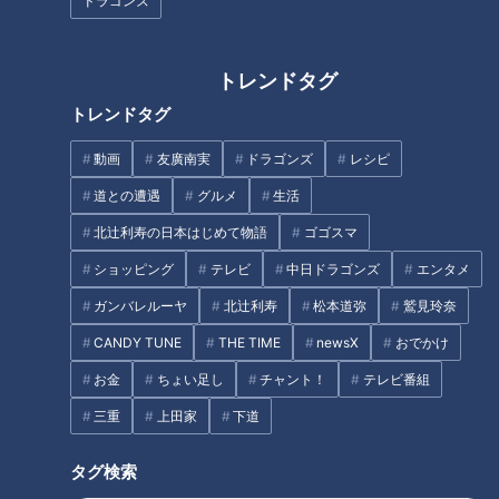
ドラゴンズ
余りで、横浜市との間には1000倍以上の大きな差がある。こ
うした「市」の間の格差によって、行政サービスに差が出るこ
とのないようにと、大きな市はランクを上げて都道府県の仕事
トレンドタグ
を引き受ける制度が作られた。それが「政令指定都市」「中核
トレンドタグ
市」そして「特例市」である。ただし「特例市」は2015年度
の制度が廃止されたので、現在は「政令指定都市」と「中核
動画
友廣南実
ドラゴンズ
レシピ
市」の2種類のみとなっている。
道との遭遇
グルメ
生活
北辻利寿の日本はじめて物語
ゴゴスマ
一宮市は市制100周年の新生
ショッピング
テレビ
中日ドラゴンズ
エンタメ
ガンバレルーヤ
北辻利寿
松本道弥
鷲見玲奈
「政令指定都市」は人口50万人以上が条件で現在20市、「中
CANDY TUNE
THE TIME
newsX
おでかけ
核市」はそれに準ずる位置づけで人口20万人以上が条件、四
お金
ちょい足し
チャント！
テレビ番組
半世紀前の1996年4月にスタートして、当初は12市だったが、
2021年3月の時点で60市まで増えた。
三重
上田家
下道
東海3県では、愛知県名古屋市が「政令指定都市」であり、
タグ検索
「中核市」には、愛知県豊田市、岡崎市、豊橋市、岐阜県岐阜