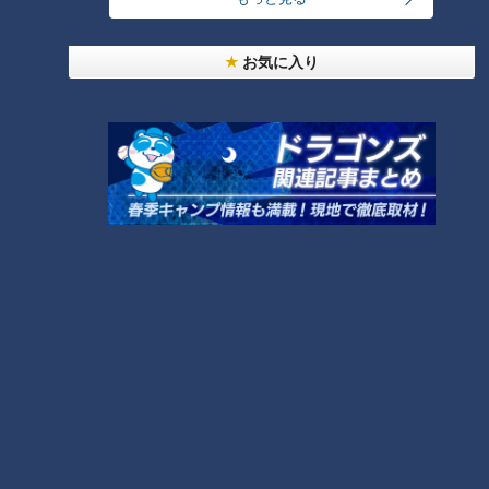
最も大きな変化は、保健所の仕事であろう。これまでに愛知県
管轄の「一宮保健所」が一宮市と隣接する稲沢市を担当してい
お気に入り
たが、新たに「一宮市保健所」として、一宮市のみを管轄する
ことになる。愛知県から移管された2800余りの業務の内、お
よそ半数が保健所関連であることからも、その重要性が理解で
きる。獣医師、薬剤師、そして保健師などの専門職も新たに採
用された。こうした人件費を含めて、歳出は13億円ほど膨ら
むが、一宮市役所の担当者によると、国からの交付税が増える
ため、試算ではほぼ同額になって市の負担はなしと見込まれる
そうだ。
課題として担当者が挙げたのは「実務面」、これまでの業務に
加えて県が対応してきていた業務も加わるので、まずは走りな
がら融合を進めるとのことだった。
新型コロナ禍を越えて