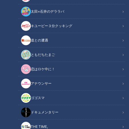
太田×石井のデララバ
キユーピー３分クッキング
『写真AC』より138タワーパーク（愛知県一宮市）
道との遭遇
ニュースコラム
東西南北論説風
ともだちたまご
歌手・舟木一夫さんの知る人ぞ知る名曲に『ROCK'N ROLLふ
恋はロケ中に！
るさと』がある。出身地である愛知県一宮（いちのみや）市を
歌ったもので、明るいメロディと楽しい歌詞が印象に残る。
アナウンサー
「俺のふるさと愛知県 濃尾平野のど真ん中」
ゴゴスマ
その一宮市が2021年4月から「中核市」としての歩みをスター
トした。舟木さんが「春の風ふわり 蝶の羽ひらり」と歌った
ドキュメンタリー
春である。
THE TIME,