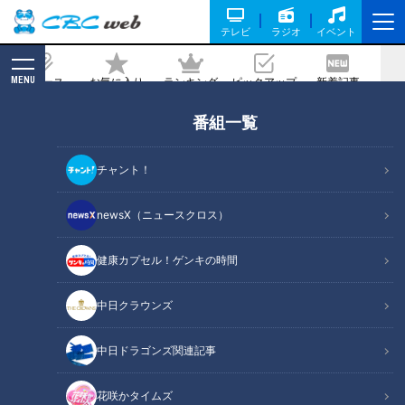
テレビ
ラジオ
イベント
MENU
ニュース
お気に入り
ランキング
ピックアップ
新着記事
CBC MAGAZINE
番組一覧
行政サービスはどう変わる？「中核市」
になった舟木一夫とつボイノリオの故郷
チャント！
2021/04/05 16:04
newsX（ニュースクロス）
健康カプセル！ゲンキの時間
中日クラウンズ
中日ドラゴンズ関連記事
花咲かタイムズ