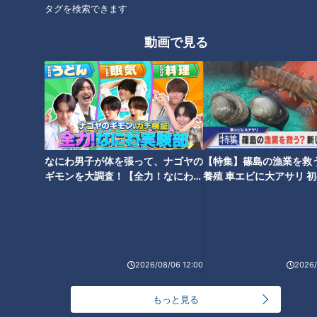
タグを検索できます
オススメ関連コンテンツ
動画で見る
チャント知っ得！なるほどドク
チャント知っ得！なるほどドク
ター＃２４ がんを熱で…温熱療
ター＃９ 帯状疱疹（たいじょう
法とは！？【チャント！】
ほうしん）【チャント！】
なにわ男子が体を張って、ナゴヤの
【特集】篠島の漁業を救
ギモンを大調査！【全力！なにわ実
養殖 車エビに大アサリ 
験部～ナゴヤのギモン、ガチ検証
【newsX】
～】
チャント知っ得！なるほどドク
チャント知っ得！なるほどドク
2026/08/06 12:00
2026/
ター＃８ めまい【チャント！】
ター＃３ おしっこで病気がわか
る！？【チャント！】
もっと見る