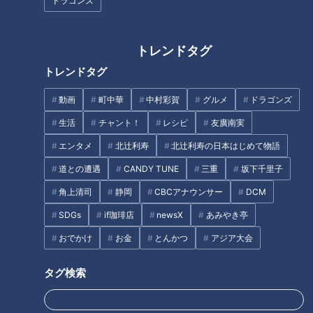
ドラゴンズ
タグ
動画
生活
健康
水城あやの
トレンドタグ
トレンドタグ
番組紹介
動画
町中華
中村彩賀
グルメ
ドラゴンズ
チャント！
生活
チャント！
レシピ
友廣南実
チャント知っ得！なるほどドクター
エンタメ
北辻利寿
北辻利寿の日本はじめて物語
身近な生活情報から芸能、どこよりも詳しい天気情報などなど、東
道との遭遇
CANDY TUNE
三重
坂下千里子
海3県にとことん寄り添う新しい報道・情報番組。毎週月～金曜 午
角上清司
静岡
CBCアナウンサー
DCM
後3:49～5:50放送（金曜は午後4:50～5:50放送）。
SDGs
if珈琲店
newsX
あみやき亭
ホームページ
おでかけ
お金
とんかつ
アジア大会
番組サイト
タグ検索