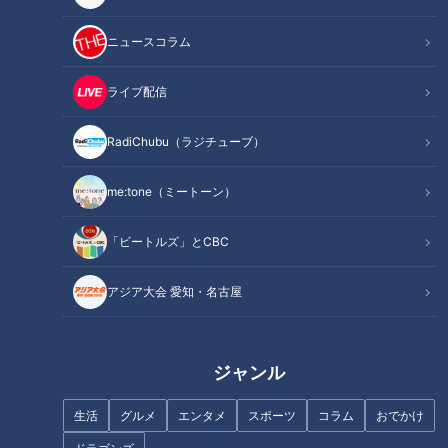
その腰痛“知らぬ間に骨折”かも
いよいよ夏本番 注意したい
ニュースコラム
【チャント！】
「心臓病」【チャント！】
ライブ配信
RadiChubu（ラジチューブ）
me:tone（ミートーン）
その腰痛“せぼねの病気”が原因
その腰痛 原因は“首”かも！？
かも【チャント！】
【チャント！】
「ビートルズ」とCBC
アジア大会 愛知・名古屋
ジャンル
夏も要注意！？脳卒中【チャン
早期発見のために 受けるべき
ト！】
「がん検査」【チャント！】
生活
グルメ
エンタメ
スポーツ
コラム
おでかけ