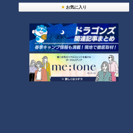
お気に入り
ランキング
RANKING
24時間
週間
月間
【全力！なにわ実験部～ナゴヤのギモン、ガチ検証
～】しらたきで作った豚バラミンチの油そば
1
「人を狂わせる魅力がある」道マニア・鹿取茂雄が
惚れ込んだレンガの橋梁とは？未公開の道3選
2
友廣アナの自転車旅｜愛知・蒲郡市へ！三河湾ぐる
っと125kmの自転車旅！【チャント！特集】
3
【全力！なにわ実験部～ナゴヤのギモン、ガチ検証
～】にんじんプリン