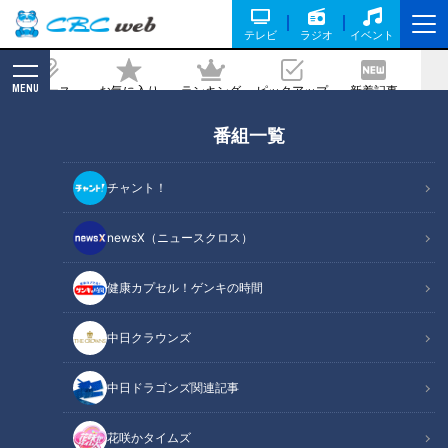
テレビ
ラジオ
イベント
MENU
ニュース
お気に入り
ランキング
ピックアップ
新着記事
CBC MAGAZINE
番組一覧
その腰痛 椎間板ヘルニアかも【チャン
ト！】
チャント！
2024/04/02 19:00
2024年4月2日放送
newsX（ニュースクロス）
健康カプセル！ゲンキの時間
中日クラウンズ
中日ドラゴンズ関連記事
花咲かタイムズ