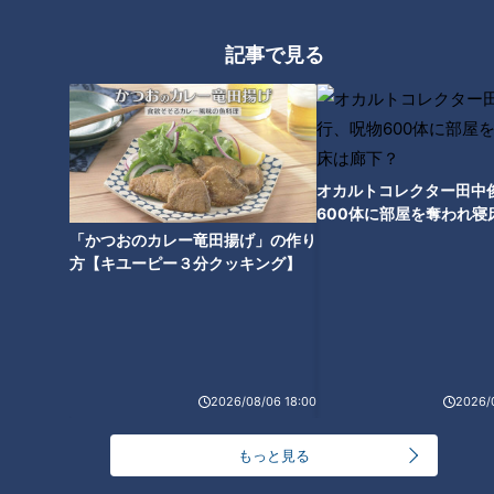
記事で見る
チャント知っ得！なるほどドク
ター＃２ バストケア【チャン
ト！】
オカルトコレクター田中
600体に部屋を奪われ寝
下？
「かつおのカレー竜田揚げ」の作り
方【キユーピー３分クッキング】
2026/08/06 18:00
2026/
もっと見る