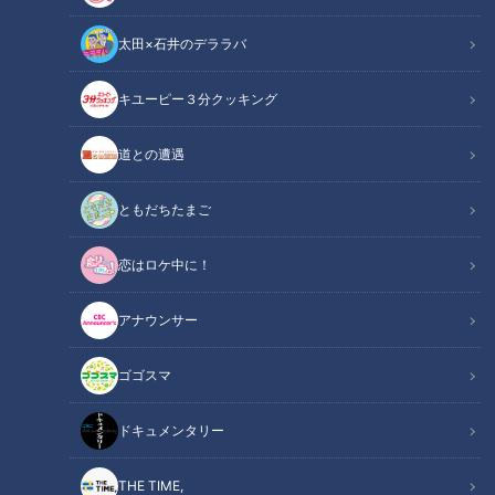
太田×石井のデララバ
チャント！
キユーピー３分クッキング
チャント知っ得！なるほどドクター
道との遭遇
腰痛の原因はさまざまですが、腰の骨、特に椎間板に原因があ
る場合は早めの受診がおすすめ。椎間板ヘルニアについて脊
ともだちたまご
椎・脊髄の専門外科医に教えてもらいます。
恋はロケ中に！
この記事の画像を見る
アナウンサー
この記事を見たあなたへのおすすめ
ゴゴスマ
ドキュメンタリー
THE TIME,