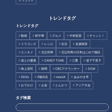
ドラゴンズ
CBCテレビ『チャント！』よしお兄さんのもっと“みえ”推し
トレンドタグ
トレンドタグ
三重県玉城町にある「京セラドキュメントソリューションズ玉
城工場」。プリンターに使われる消耗品「トナー」を製造する
動画
町中華
グルメ
中村彩賀
チャント！
この工場では、毎朝8時45分になると、工場内にさわやかな声
ドラゴンズ
レシピ
生活
友廣南実
が響き渡ります。
エンタメ
北辻利寿
北辻利寿の日本はじめて物語
工場内では、社員の方がキレのある動きで体操中。その光景を
道との遭遇
CANDY TUNE
三重
坂下千里子
見たよしお兄さんも興味津々です。
角上清司
静岡
CBCアナウンサー
DCM
SDGs
if珈琲店
newsX
あみやき亭
おでかけ
お金
とんかつ
アジア大会
タグ検索