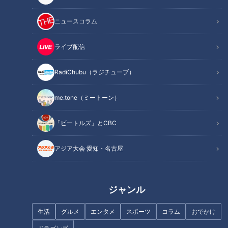
身体をほぐしてケガを予防！朝一番で「京セラ体操」
24時間利用可能なフリースペースも完備！
ニュースコラム
仕事中にマッサージ！？“楽して儲ける”がモットー
社員考案の運動開催も開催！
ライブ配信
オススメ関連コンテンツ
RadiChubu（ラジチューブ）
me:tone（ミートーン）
身体をほぐしてケガを予防！朝一番で「京セラ体
操」
「ビートルズ」とCBC
アジア大会 愛知・名古屋
ジャンル
生活
グルメ
エンタメ
スポーツ
コラム
おでかけ