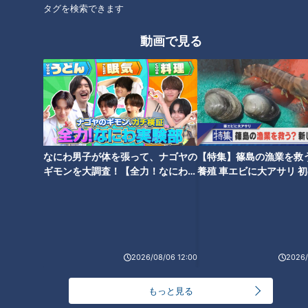
タグを検索できます
動画で見る
CBCテレビ『チャント！』よしお兄さんのもっと“みえ”推し
（京セラドキュメントソリューションズ玉城工場・森由貴佳さ
ん）
「『京セラ体操』を行っています。毎朝8時45分に朝一番スッ
なにわ男子が体を張って、ナゴヤの
【特集】篠島の漁業を救
キリさせて、ケガしないようにするためにやっています」
ギモンを大調査！【全力！なにわ実
養殖 車エビに大アサリ 
験部～ナゴヤのギモン、ガチ検証
【newsX】
よしお兄さんも、実際に体操を体験してみることに。
～】
2026/08/06 12:00
2026/
もっと見る