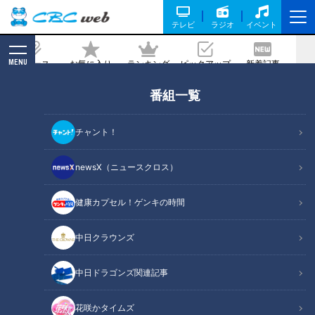
テレビ
ラジオ
イベント
MENU
ニュース
お気に入り
ランキング
ピックアップ
新着記事
CBC MAGAZINE
番組一覧
年間休日を自分で決める！？仕事中にマ
ッサージも…三重県が認めた“健康経営企
チャント！
業”の驚きの職場環境とは
newsX（ニュースクロス）
2026/01/17 06:03
2026年1月7日放送
健康カプセル！ゲンキの時間
中日クラウンズ
中日ドラゴンズ関連記事
花咲かタイムズ