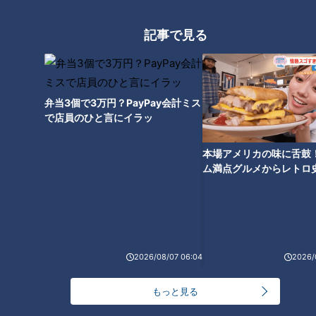
記事で見る
CBCテレビ『チャント！』よしお兄さんのもっと“みえ”推し
弁当3個で3万円？PayPay会計ミス
で店員のひと言にイラッ
（よしお兄さん）
「シンプルで素敵な体操ですね～この声ってどなたなんです
本場アメリカの味に舌鼓
か？」
ム満点グルメからレトロ
で！愛知・東海市の感動
（京セラドキュメントソリューションズ玉城工場・森由貴佳さ
選
ん）
「私なんです…！」
2026/08/07 06:04
2026/
朝一番の体操で身体をほぐし、ケガを予防する。シンプルです
が、毎日の積み重ねによって、社員の健康を守っています。
もっと見る