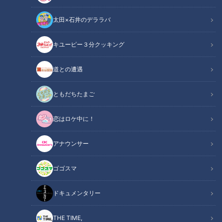
太田×石井のデララバ
CBCテレビ「チャント！」
キユーピー３分クッキング
チャント！
道との遭遇
「よしお兄さんのもっと“みえ”推し！」記事
ともだちたまご
三重県では、従業員の健康づくりに積極的に取り組む企業を
恋はロケ中に！
「三重とこわか健康経営カンパニー」として毎年認定・表彰し
ています。今回、大賞を受賞した2つの企業を訪問し、社員の
アナウンサー
健康を守るためのユニークな取り組みを取材しました。朝の体
操からマッサージ、さらには脳ドック受診まで、社員の健康を
ゴゴスマ
本気で考える企業の姿がそこにありました。
ドキュメンタリー
INDEX
THE TIME,