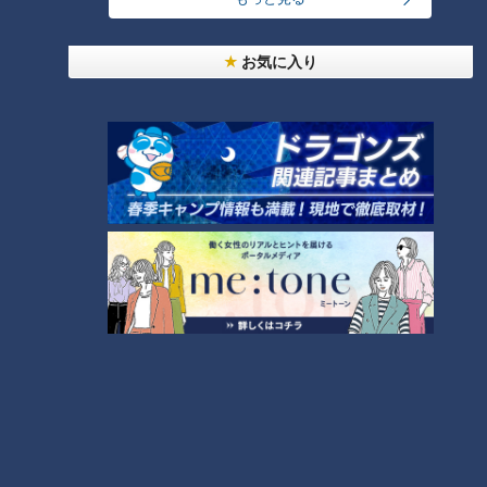
お気に入り
ランキング
RANKING
24時間
週間
月間
NEW
モーニング娘。‘26井上春華がハロメンで仲良くし
たいと思っている人は？
NEW
「心筋梗塞」生死の分かれ道は？…“夏の厳しい暑
2
さ”もきっかけに！発症前のキケンなサインと対処
法
大学のサークルで増える？複数のスポーツを融合さ