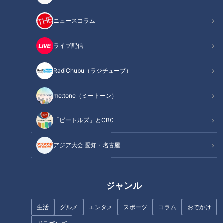
【道マニア】明治以降に造られ
山の上に眠る小学校 当時の小
た 宮城最古の隧道が眠る廃道
学生に思いを馳せながら“廃校の
ニュースコラム
【道との遭遇】
通学路”を巡る
ライブ配信
RadiChubu（ラジチューブ）
me:tone（ミートーン）
道幅ギリギリすぎる・・・険道
【道マニア】広島・道マニア界
走ってみたら【県道755号】
でも話題！謎のトンネルの正体
「ビートルズ」とCBC
Part 2
が明らかに【道との遭遇】
アジア大会 愛知・名古屋
ジャンル
【道マニア】廃道・大正～昭和
山中に眠る宮城最古の隧道！国
生活
グルメ
エンタメ
スポーツ
コラム
おでかけ
初期へタイムトラベル！？【道
の発展のため県民の血税で造ら