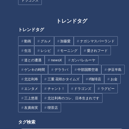
ドラゴンズ
との遭遇】
れた廃道とは
タグ
トレンドタグ
動画
エンタメ
道との遭遇
トレンドタグ
動画
グルメ
加藤愛
ナガシマスパーランド
番組紹介
生活
レシピ
モーニング
愛されフード
道との遭遇
newsX
ガンバレルーヤ
道との遭遇
「道との遭遇」動画
ゲンキの時間
デララバ
中部国際空港
伊豆半島
ミキがミチに出会うバラエティ！全国のユニークな「道」を変化球
北辻利寿
三重 花咲かタイムズ
if珈琲店
お金
目線で深掘り、とことん楽しむ！CBCテレビにて毎週火曜日よる
エンタメ
チャント！
ドラゴンズ
ラグビー
11:56から放送。見逃し配信あり。
三上悠亜
北辻利寿のコレ、日本生まれです
ホームページ
友廣南実
喫茶店
番組サイト
タグ検索
最新話の見逃し配信はこちら