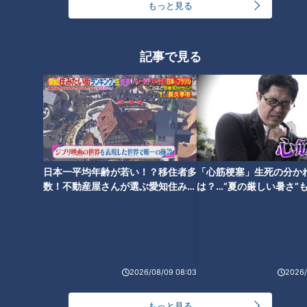
もっと見る
道の先が見えないほどの急勾
明治時代の隧道が眠る廃道 当
配！あまりの傾斜に思わず覗き
時のまま残る鉱山の“地下坑道
込んでしまう「のぞき坂」とは
跡”も
記事で見る
山の上にたたずむ謎のトンネル
は一体…！？広島県にある地図
日本一平均年齢が若い！？移住者多
「心筋梗塞」生死の分か
にも載らない道の正体とは
数！不動産屋さんが選ぶ愛知住みた
は？…“夏の厳しい暑さ”
い街ランキング1位は？
に！発症前のキケンなサ
法
2026/08/09 08:03
2026/
もっと見る