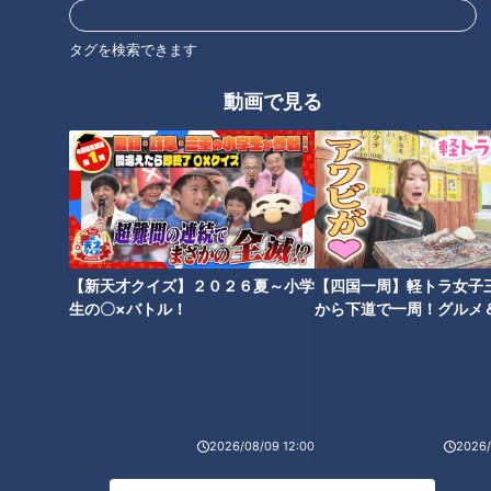
タグを検索できます
動画で見る
オススメ関連コンテンツ
【新天才クイズ】２０２６夏～小学
【四国一周】軽トラ女子
“橋”や“川”のつく道は暗渠サイ
山中に眠る宮城最古の隧道！国
生の〇×バトル！
から下道で一周！グルメ
ン！？地図から読み取り鹿児島
の発展のため県民の血税で造ら
イブ⑳
の「暗渠道」を探索
れた廃道とは
2026/08/09 12:00
2026/