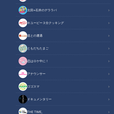
太田×石井のデララバ
道との遭遇
キユーピー３分クッキング
「道との遭遇」動画
道との遭遇
声は道マニア・鹿取茂雄さんと兵庫在住の郵便局員・大野さん
です。
ともだちたまご
恋はロケ中に！
この記事の画像を見る
アナウンサー
この記事を見たあなたへのおすすめ
ゴゴスマ
ドキュメンタリー
THE TIME,