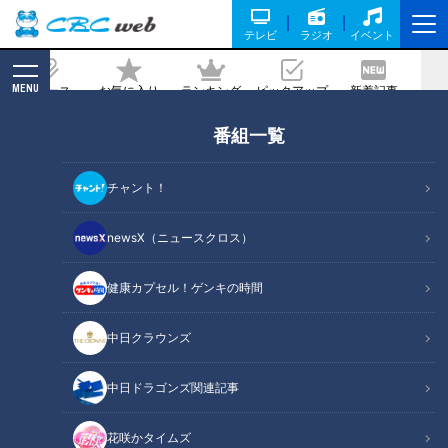
テレビ
ラジオ
イベント
MENU
ニュース
お気に入り
ランキング
ピックアップ
新着記事
CBC MAGAZINE
番組一覧
【道マニア厳選】北近畿の橋【道との遭
遇】
チャント！
2023/07/26 12:00
2023年7月25日放送
newsX（ニュースクロス）
健康カプセル！ゲンキの時間
中日クラウンズ
中日ドラゴンズ関連記事
花咲かタイムズ