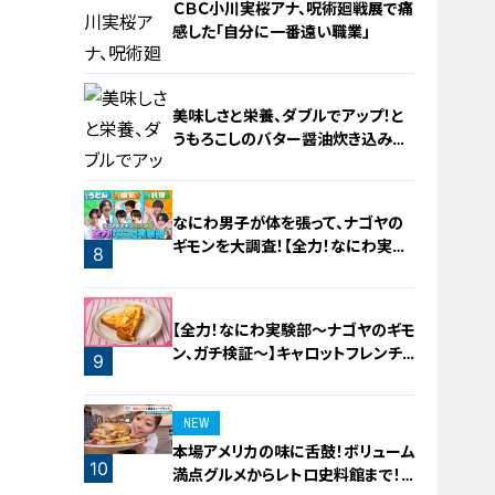
ＣＢＣ小川実桜アナ、呪術廻戦展で痛
感した「自分に一番遠い職業」
美味しさと栄養、ダブルでアップ！と
うもろこしのバター醤油炊き込みご
飯
6
なにわ男子が体を張って、ナゴヤの
ギモンを大調査！【全力！なにわ実験
8
部～ナゴヤのギモン、ガチ検証～】
7
【全力！なにわ実験部～ナゴヤのギモ
ン、ガチ検証～】キャロットフレンチ
9
ロースト
NEW
本場アメリカの味に舌鼓！ボリューム
10
満点グルメからレトロ史料館まで！