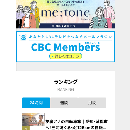
ランキング
RANKING
24時間
週間
月間
友廣アナの自転車旅｜愛知・蒲郡市
へ！三河湾ぐるっと125kmの自転車
1