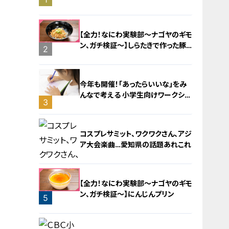
旅！【チャント！特集】
【全力！なにわ実験部～ナゴヤのギモ
ン、ガチ検証～】しらたきで作った豚
2
バラミンチの油そば
今年も開催！「あったらいいな」をみ
んなで考える 小学生向けワークショ
3
ップを大府市で開催
コスプレサミット、ワクワクさん、アジ
ア大会楽曲…愛知県の話題あれこれ
【全力！なにわ実験部～ナゴヤのギモ
ン、ガチ検証～】にんじんプリン
5
4