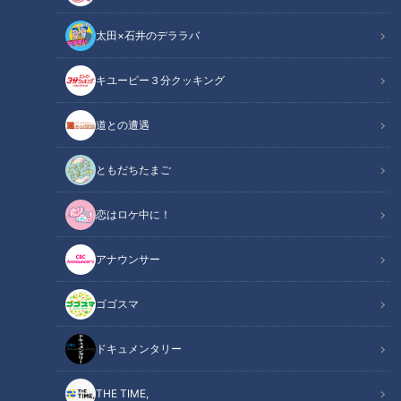
太田×石井のデララバ
キユーピー３分クッキング
健康カプセル！ゲンキの時間
「健康カプセル！ゲンキの時間」アーカイブ
道との遭遇
サマリー
Summary
ともだちたまご
ゲンキスチューデント：トラウデン直美
恋はロケ中に！
ゲンキリサーチャー：レギュラー
ドクター：岐阜大学医学部附属病院 糖尿病代謝内科 教授 医学
アナウンサー
博士 矢部大介
ゴゴスマ
11月14日は世界糖尿病予防デー。全世界で糖尿病に関する疾患
で命を落としている人は、6秒に1人。日本でも5人に1人が糖
ドキュメンタリー
尿病患者もしくは糖尿病予備軍といわれています。糖尿病の怖
THE TIME,
いところは、自覚症状がない事。気づいた時には血管がボロボ