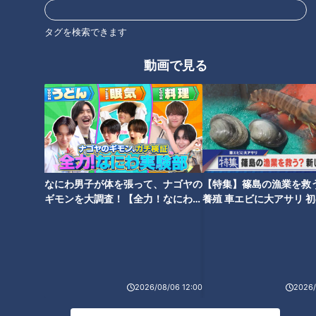
「1型」
◎25歳以下で発症する事が多い
タグを検索できます
◎感染症や遺伝子が原因と考えられる
動画で見る
◎患者の5%が該当
「2型」
◎成人特に40代以降に発症する事が多い
◎生活習慣の乱れが主な原因
◎患者の95%を占める
なにわ男子が体を張って、ナゴヤの
【特集】篠島の漁業を救
なぜ血糖値が高くなる？キーワードは「インスリ
ギモンを大調査！【全力！なにわ実
養殖 車エビに大アサリ 
験部～ナゴヤのギモン、ガチ検証
【newsX】
ン」
～】
食事をすると、胃の後ろ側にあるすい臓でインスリンが分泌さ
れます。インスリンには、血中の糖をエネルギーとして使える
2026/08/06 12:00
2026/
ように細胞や筋肉に運ぶ役割があり、正常に働けば甘い物を食
べても糖分は消費され血糖値は上がりません。しかし、何らか