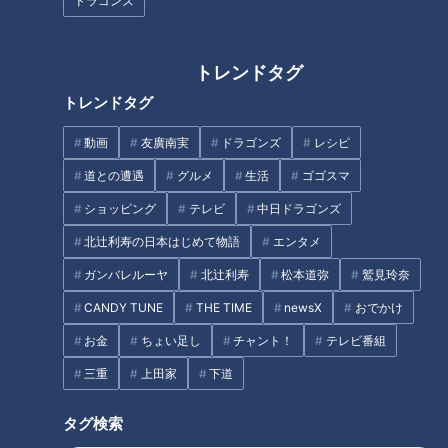
ドラゴンズ
糖尿病の基礎知識
トレンドタグ
・糖尿病ってどんな病気？
トレンドタグ
糖尿病とは、本来細胞や筋肉のエネルギーとして利用される糖
動画
友廣南実
ドラゴンズ
レシピ
が上手く使われずに余ってしまい、血液中の糖の濃度「血糖
値」が高くなる病気です。血糖値の高い状態が続くと糖は有害
道との遭遇
グルメ
生活
ゴゴスマ
な物質に変化し、血管を傷つけて詰まりやすくなります。その
ショッピング
テレビ
中日ドラゴンズ
ため、心筋梗塞や脳梗塞などの命に関わる病気や、失明、腎機
北辻利寿の日本はじめて物語
エンタメ
能障害、足の壊疽などさまざまな合併症につながってしまいま
ガンバレルーヤ
北辻利寿
松本道弥
鷲見玲奈
す。
CANDY TUNE
THE TIME
newsX
おでかけ
・糖尿病の種類
お金
ちょい足し
チャント！
テレビ番組
糖尿病は、「1型」「2型」の2種類に分かれます。今回は、主
三重
上田家
下道
に生活習慣が原因で起こり、患者の95%を占める2型糖尿病に
ついて詳しくご紹介していきます。
タグ検索
＜糖尿病の種類＞