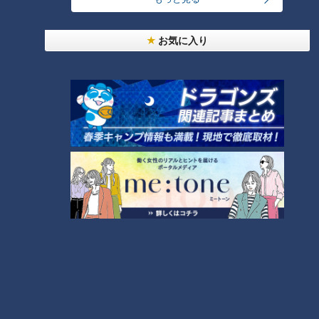
早食いもすい臓が疲れてしまう原因の1つ。早食いをすると血
お気に入り
糖値が急激に上がり、それを下げようとすい臓が必要以上に働
いてしまいます。すい蔵に負担をかけないためには、少なくと
も1食に15分をかけるようにすると良いそうです。
糖尿病の原因③「筋肉」
筋肉を動かすと、糖がエネルギーとして消費されます。しか
し、筋肉量が少ないと十分に糖が消費できず血糖値が上がって
しまうのだそうです。そのため、若い方や痩せている方も油断
は禁物！筋肉を増やす・維持する事が大切です。
糖尿病の疑問あれこれ
Q.炭水化物を控えると糖尿病予防になる？