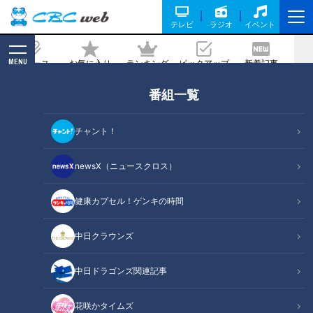
テレビ
ラジオ
イベント
MENU
ニュース
お気に入り
ランキング
ピックアップ
新着記事
CBC MAGAZINE
番組一覧
まだ間に合う！糖尿病対策
2020/11/08 07:30
チャント！
2020年11月8日放送第431回
newsX（ニュースクロス）
健康カプセル！ゲンキの時間
中日クラウンズ
中日ドラゴンズ関連記事
花咲かタイムズ