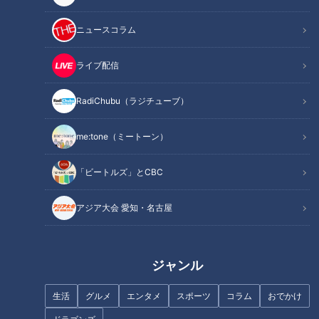
ロになり、心筋梗塞や脳梗塞で命を落とす恐れもあるんです。
ニュースコラム
そこで今回は、糖尿病の原因や対策法を専門医に教えてもらい
ました。
ライブ配信
RadiChubu（ラジチューブ）
INDEX
me:tone（ミートーン）
糖尿病の基礎知識
なぜ血糖値が高くなる？キーワードは「インスリン」
「ビートルズ」とCBC
糖尿病の原因①「内臓脂肪」
糖尿病の原因②「早食い」
アジア大会 愛知・名古屋
糖尿病の原因③「筋肉」
糖尿病の疑問あれこれ
5分の意識で劇的改善！ダイエットにも！血糖値が改善する
ジャンル
簡単食事法
オススメ関連コンテンツ
生活
グルメ
エンタメ
スポーツ
コラム
おでかけ