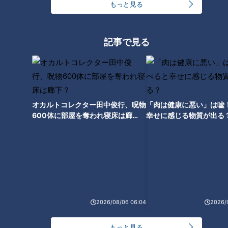
もっと見る
の原因でインスリンの分泌量が減ったり、効きにくくなったり
すると血液中に糖が余り、血糖値が上がってしまいます。
記事で見る
糖尿病の原因①「内臓脂肪」
脂肪には、皮下脂肪と内臓脂肪の2種類があり、糖尿病の主な
原因となるのが内臓脂肪です。内臓脂肪は、インスリンの働き
オカルトコレクター田中俊行、呪物
「肉は健康に悪い」は嘘
を邪魔するため糖が使われず血糖値が高くなります。すると、
600体に部屋を奪われ寝床は廊
幸せに感じる物質が出る
すい臓は血糖値を下げようとフル稼働でインスリンを分泌しま
下？
すが、やがて疲れてしまい分泌できる量が少なくなってしまい
ます。内臓脂肪が増える主な原因には、脂質の摂り過ぎが考え
られます。また、先生曰く大人になって急に太ると、内臓脂肪
が増える傾向にあるとの事です。
2026/08/06 06:04
2026/
糖尿病の原因②「早食い」
もっと見る