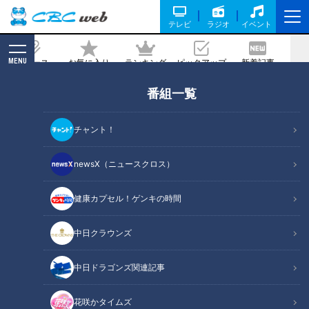
テレビ
ラジオ
イベント
MENU
ニュース
お気に入り
ランキング
ピックアップ
新着記事
CBC MAGAZINE
番組一覧
「優勝時と似てないか？」中日のオープ
ン戦とシーズン成績、関係性を調べてみ
チャント！
た
newsX（ニュースクロス）
2019/03/28 10:10
健康カプセル！ゲンキの時間
中日クラウンズ
中日ドラゴンズ関連記事
花咲かタイムズ