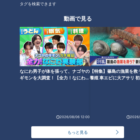
タグを検索できます
復活を期す田島慎二は、主に7回や8回を任され、8試合に登板
動画で見る
して無失点。打たれたヒットはわずか1本、無四球（死球1）
と、安定した投球を続けた。開幕から31試合連続無失点を記
録した2016年と同様、セットアッパーとして開幕を迎える。
打撃陣も尻上がり
なにわ男子が体を張って、ナゴヤの
【特集】篠島の漁業を救
ギモンを大調査！【全力！なにわ実
養殖 車エビに大アサリ 
験部～ナゴヤのギモン、ガチ検証
【newsX】
～】
2026/08/06 12:00
2026/
もっと見る