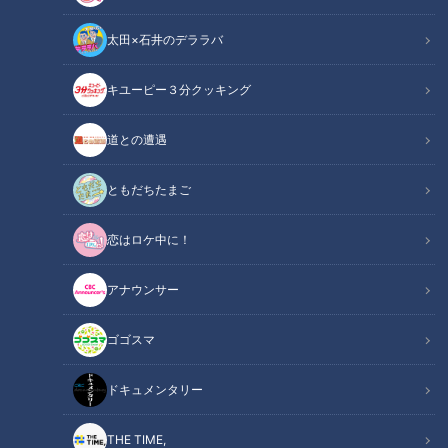
太田×石井のデララバ
「優勝時と似てないか？」中日のオープン戦とシーズン成績、関係性を調べて
キユーピー３分クッキング
みた
道との遭遇
中日ドラゴンズ
アナウンサーコラム
ともだちたまご
2019年03月28日。いよいよ明日に迫ったプロ野球の開幕。そ
恋はロケ中に！
れに先立つオープン戦で、我が中日は19試合を戦い7勝9敗3
分。8位で終えた。オープン戦の成績とレギュラーシーズンの
アナウンサー
成績に関係性はあるのか、防御率と打率から導き出してみる。
ゴゴスマ
INDEX
ドキュメンタリー
セ・トップのチーム防御率
THE TIME,
打撃陣も尻上がり