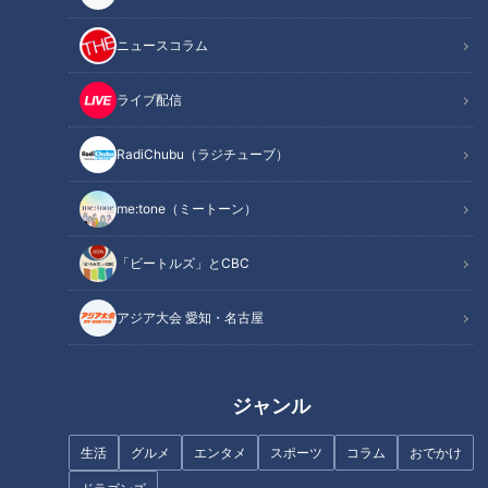
投手王国、守り勝つ野球の復活へ
ニュースコラム
オススメ関連コンテンツ
ライブ配信
セ・トップのチーム防御率
RadiChubu（ラジチューブ）
今年のオープン戦は、投手陣のがんばりが光った。チーム防御
me:tone（ミートーン）
率3.23は、12球団でオリックスに次ぐ2位。セ・リーグではト
ップの数字だ。
「ビートルズ」とCBC
リーグワーストの防御率だった昨年をはじめ、投手陣の崩壊が
アジア大会 愛知・名古屋
目立つここ数シーズン。それを裏付けるかのようにオープン戦
の防御率も近年は悪かった。昨年までの4年間は、12球団中11
ジャンル
位→10位→10位→10位。開幕前から不安をのぞかせていた。一
転して今年は12球団中2位。昨年までと比べて大きな変化と言
生活
グルメ
エンタメ
スポーツ
コラム
おでかけ
え、そしてまた明るい材料でもある。投手王国復活なるか。