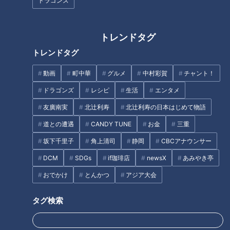
ドラゴンズ
中でも、チームの課題だったリリーフ陣が、今年のオープン戦
では揃って結果を残した。
トレンドタグ
2年目の鈴木博志は、9試合に登板して自責点はゼロ。登板し
トレンドタグ
た試合ですべて最終回のマウンドを任されたことからも、与田
監督の期待が窺える。憧れのクレイグ・キンブレルを彷彿とさ
動画
町中華
グルメ
中村彩賀
チャント！
せる、腰を深く折り曲げてサインをのぞき込むルーティンも板
ドラゴンズ
レシピ
生活
エンタメ
についてきた。
友廣南実
北辻利寿
北辻利寿の日本はじめて物語
来日2年目のロドリゲスは、序盤の失点が響いて防御率こそ4
道との遭遇
CANDY TUNE
お金
三重
点台だが、後半から調子を上げ、7試合連続無失点でオープン
坂下千里子
角上清司
静岡
CBCアナウンサー
戦を終えた。楽天との最終戦では、同点の9回1死一、二塁で登
DCM
SDGs
if珈琲店
newsX
あみやき亭
板すると、内野ゴロ2つでピンチを脱出。見事な火消しを見せ
おでかけ
とんかつ
アジア大会
た。
昨シーズン途中に加入し、終盤はイニングまたぎや3連投、4
タグ検索
連投も厭わずにフル回転したロドリゲス。今シーズンも左のリ
リーバーとして期待がかかる。