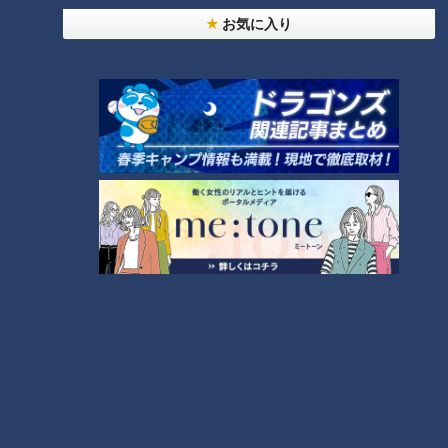
1分8厘という数字だったが、終盤になって打線につながりが見
お気に入り
られるようになった。楽天との最終戦では、8回に5点ビハイ
ンドを追いつく粘りを見せ、詰めかけた3万人を超えるファン
に期待を持たせた。全体的に尻上がりに調子を上げてオープン
戦を終えたように思える。
今シーズンからキャプテンに就任した高橋周平は、オープン戦
を通して好調を維持。3本塁打を放ち、楽天・ブラッシュと並
ぶ最多タイの15打点。最終戦でも2試合連続となる同点3ラン
を放つなど、勝負強さが光った。昨シーズン初めて規定打席に
到達した新キャプテンは、さらなる飛躍を目指す。
そもそもチーム打率が最下位であること自体悲観する必要はな
く、別表のとおり、過去20年間の5度の優勝のうち3度
（2004、06、10年）は、オープン戦のチーム打率が11位また
は12位ながら、シーズンでは優勝を果たしている。いずれも共
通しているのは、チーム防御率は上位ということだ。チーム打