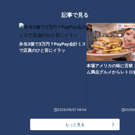
記事で見る
弁当3個で3万円？PayPay会計ミス
で店員のひと言にイラッ
本場アメリカの味に舌鼓
ム満点グルメからレトロ
で！愛知・東海市の感動
選
2026/08/07 06:04
2026/
中日ドラゴンズのオープン戦とシーズン成績一覧(C)CBCテレビ
もっと見る
一方の打撃陣。オープン戦のチーム打率は12球団最下位の2割