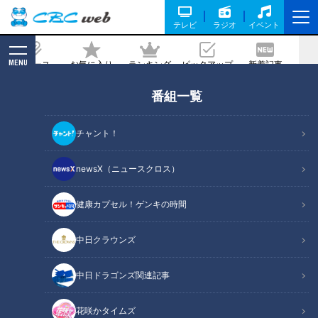
テレビ
ラジオ
イベント
MENU
ニュース
お気に入り
ランキング
ピックアップ
新着記事
CBC MAGAZINE
番組一覧
「鈴鹿市内で一番」知る人ぞ知る大将の
「おまかせ魚料理」に 椿大神社おひざも
チャント！
との名物『椿草もち』 三重県鈴鹿市でな
りゆきグルメ旅！！
newsX（ニュースクロス）
2021/01/22 19:00
健康カプセル！ゲンキの時間
中日クラウンズ
中日ドラゴンズ関連記事
花咲かタイムズ