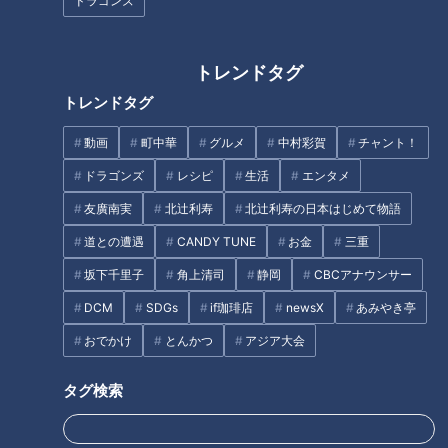
市町村を巡り、そこで出会った人に「町のおいしいもの」を聞
ドラゴンズ
き、その場所へ行って味わう“なりゆきグルメ旅”。
さて今回は、『三重県鈴鹿市』の後編です。
トレンドタグ
トレンドタグ
オススメは欠かさず買う“草もち”
動画
町中華
グルメ
中村彩賀
チャント！
ドラゴンズ
レシピ
生活
エンタメ
友廣南実
北辻利寿
北辻利寿の日本はじめて物語
道との遭遇
CANDY TUNE
お金
三重
坂下千里子
角上清司
静岡
CBCアナウンサー
DCM
SDGs
if珈琲店
newsX
あみやき亭
おでかけ
とんかつ
アジア大会
タグ検索
まず、みちびきの神様“猿田彦大神”を祀る『椿大神社（つばき