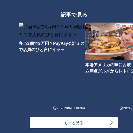
材交渉をすると、快くOKをいただきました。
記事で見る
弁当3個で3万円？PayPay会計ミス
で店員のひと言にイラッ
本場アメリカの味に舌鼓
ム満点グルメからレトロ
で！愛知・東海市の感動
選
椿大神社の参拝後に立ち寄る人も多いという【春泉堂（しゅん
せんどう）】は、明治35年創業の老舗和菓子店。
2026/08/07 06:04
2026/
もっと見る