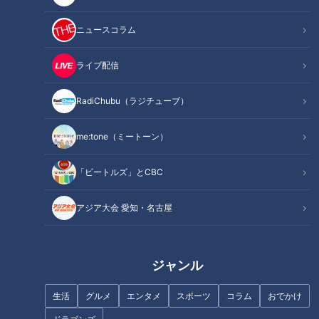
なりゆきアフロ ～三重県鈴鹿市の旅（2）～
ニュースコラム
ライブ配信
RadiChubu（ラジチューブ）
me:tone（ミートーン）
「ビートルズ」とCBC
アジア大会 愛知・名古屋
CBCテレビ(東海エリア)で夕方放送の報道情報番組【チャン
ト！】。
ジャンル
金曜日の人気コーナー、アフロヘアーがトレードマークの副島
生活
グルメ
エンタメ
スポーツ
コラム
おでかけ
淳くんがリポートする『なりゆきアフロ』は、東海地方の125