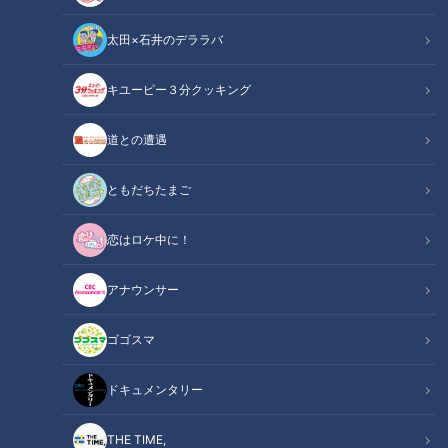
太田×石井のデララバ
キユーピー３分クッキング
チャント！
道との遭遇
なりゆきアフロ～どこに行けばいいですか？～
ともだちたまご
INDEX
恋はロケ中に！
なりゆきアフロ ～三重県鈴鹿市の旅（2）～
オススメは欠かさず買う“草もち”
アナウンサー
こしあん大好きの副島くんも満足！
鈴鹿で一番!? 自信タップリで薦めてくれた居酒屋の料理
ゴゴスマ
衝撃的なウマさと価格のオンパレード
オススメ関連コンテンツ
ドキュメンタリー
THE TIME,