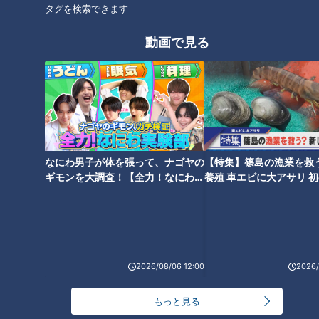
タグを検索できます
おおかみやしろ）』で参拝をした副島くん。
動画で見る
なにわ男子が体を張って、ナゴヤの
【特集】篠島の漁業を救
ギモンを大調査！【全力！なにわ実
養殖 車エビに大アサリ 
験部～ナゴヤのギモン、ガチ検証
【newsX】
～】
よく訪れるというお母さんと娘さんに出会い、鈴鹿市のおいし
いものを聞いてみると、「ここに来るといつも“草もち”を買っ
2026/08/06 12:00
2026/
て帰る」と教えてくれました。すごく有名で神社内でも買える
そうですが、すぐ近くにお店があり、そこへ向かうことにしま
もっと見る
す。お店に行くと『椿草もち』という大きな看板が。早速、取