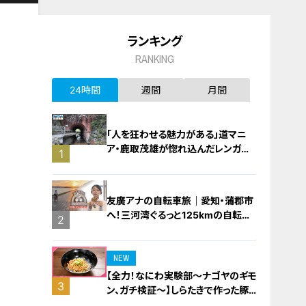
ランキング
RANKING
24時間
週間
月間
「人を狂わせる魅力がある」道マニ
ア・鹿取茂雄が惚れ込んだレンガの
1
橋梁とは？未公開の道3選
友廣アナの自転車旅｜愛知・蒲郡市
へ！三河湾ぐるっと125kmの自転車
2
旅！【チャント！特集】
NEW
【全力！なにわ実験部～ナゴヤのギモ
3
ン、ガチ検証～】しらたきで作った豚
バラミンチの油そば