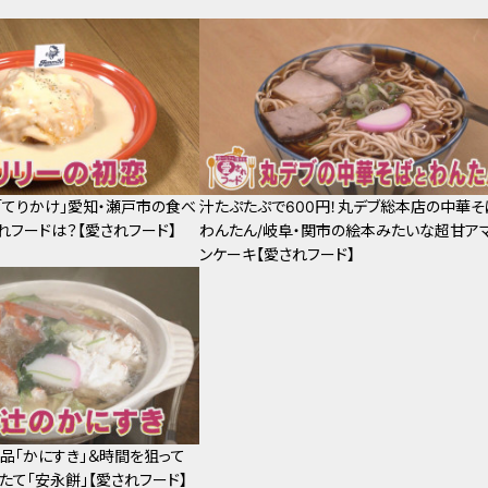
＆「てりかけ」愛知・瀬戸市の食べ
汁たぷたぷで600円！丸デブ総本店の中華そ
れフードは？【愛されフード】
わんたん/岐阜・関市の絵本みたいな超甘ア
ンケーキ【愛されフード】
品「かにすき」＆時間を狙って
たて「安永餅」【愛されフード】