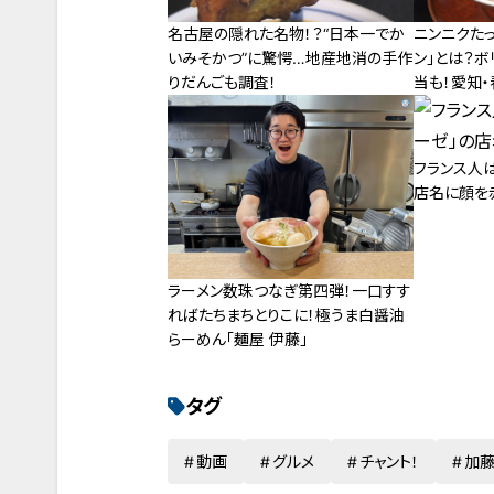
名古屋の隠れた名物！？“日本一でか
ニンニクたっ
いみそかつ”に驚愕…地産地消の手作
ン」とは？
りだんごも調査！
当も！愛知
を調査
フランス人
店名に顔を
ラーメン数珠つなぎ第四弾！一口すす
ればたちまちとりこに！極うま白醤油
らーめん「麺屋 伊藤」
タグ
動画
グルメ
チャント！
加