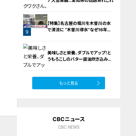
ア大会楽曲…愛知県の話題あれこれ
【特集】名古屋の堀川を木曽川の水
で清流に “木曽川導水”なぜ16年ぶ
9
り？【newsX】
8
美味しさと栄養、ダブルでアップ！と
うもろこしのバター醤油炊き込みご
飯
もっと見る
10
CBCニュース
CBC NEWS