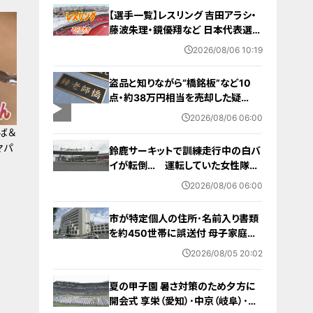
【選手一覧】レスリング 吉田アラシ・
藤波朱理・鏡優翔など 日本代表選手
【アジア大会 愛知･名古屋 2026】
2026/08/06 10:19
盗品と知りながら“橋銘板”など10
点・約38万円相当を売却した疑
い… 無職の男（63）を逮捕 「知り
2026/08/06 06:00
ませんでした」と容疑否認
ば＆
マパ
鈴鹿サーキットで訓練走行中の白バ
イが転倒… 運転していた女性隊員
（20代）が頭を打つなどして重傷
2026/08/06 06:00
白バイ歴は約4か月 今月末のイベ
ントに参加予定
市が特定個人の住所･名前入り書類
を約450世帯に誤送付 母子家庭が
医療助成費受ける更新手続きの“見
2026/08/05 20:02
本” 何らかの理由でマスキングでき
ず… 愛知・蒲郡市
夏の甲子園 暑さ対策のため夕方に
開会式 享栄（愛知）･中京（岐阜）･三