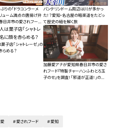
バンテリンドーム周辺は川が多かっ
ぷりの「ドラコンラーメ
た！？愛知・名古屋の暗渠道をたどっ
ボリューム満点の唐揚げ弁
て歴史の紐を解く旅
・春日井市の愛されフード
は菓子店「シャトレーゼ」の
赤らめる？
加藤愛アナが愛知県春日井市の愛さ
れフード『特製チャーハンふわとろ玉
子のせ』を調査！「邪道が正道！」のチ
ャーハンとマストなトッピング
藤愛
愛されフード
愛知