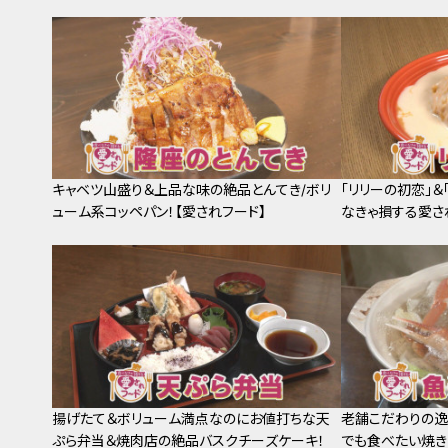
キャベツ山盛り＆上品な味の絶品とんてき/ボリ
「リリーの初恋」
ューム系コッペパン！【愛されフード】
なきゃ損する愛さ
揚げたて＆ボリューム満点なのにお値打ちな天
老舗こだわりの逸
ぷら弁当＆焼肉店の絶品バスクチーズケーキ！
でも食べたい焼き