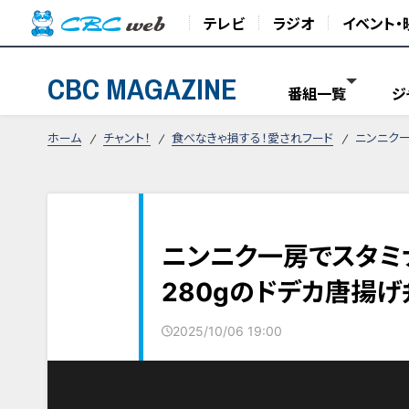
テレビ
ラジオ
イベント・
CBC MAGAZINE
番組一覧
ジ
ホーム
チャント！
食べなきゃ損する！愛されフード
ニンニク一
ニンニク一房でスタミ
280gのドデカ唐揚げ
2025/10/06 19:00