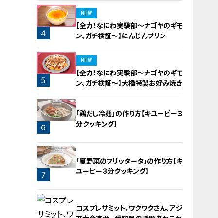
NEW
【全力！なにわ実験部～ナゴヤのギモ
4
ン、ガチ検証～】にんじんプリン
NEW
【全力！なにわ実験部～ナゴヤのギモ
5
ン、ガチ検証～】大橋特製お好み焼き
「鶏だし冷麺」の作り方【キユーピー３
分クッキング】
6
「夏野菜のフリッタータ」の作り方【キ
ユーピー３分クッキング】
7
コスプレサミット、ワクワクさん、アジ