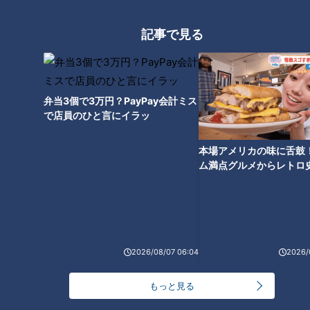
エンタメ
動画
動画
記事で見る
弁当3個で3万円？PayPay会計ミス
で店員のひと言にイラッ
最強の冷凍時短テクニック
よしお兄さんもスゴ技連
『出汁解凍』…保存だけでは
発！？三重とこわか国体 体
本場アメリカの味に舌鼓
ない！時短＆味に深みも！
操競技
チャント！
チャント！
ム満点グルメからレトロ
良いことづくめの冷凍お料
最先端ってこういう事！？イ
よしお兄さんのもっとパパに
で！愛知・東海市の感動
理レシピ
マドキ生活SOS
みえてきましたね
選
2021/07/21 19:00
2021/07/21 19:00
三重
小林よしひさ
2026/08/07 06:04
2026/
もっと見る