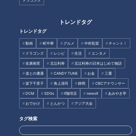
ドラゴンズ
新型コロナ
トレンドタグ
トレンドタグ
動画
町中華
グルメ
中村彩賀
チャント！
ドラゴンズ
レシピ
生活
エンタメ
ミスタードラゴンズ立浪和
義氏と振り返る サンドラ
2021年7月25日放送 【第466回】
友廣南実
北辻利寿
北辻利寿の日本はじめて物語
宅トレの簡単筋力アップ法
厳選・竜の歴史に残るサヨ
ナラ勝ち特集
道との遭遇
CANDY TUNE
お金
三重
中日ドラゴンズ
健康カプセル！ゲンキの
時間
サンドラコラム
「健康カプセル！ゲンキの時
坂下千里子
角上清司
静岡
CBCアナウンサー
間」アーカイブ
2021/07/26 19:14
2021/07/25 07:30
DCM
SDGs
if珈琲店
newsX
あみやき亭
スポーツ
中日ドラゴンズ
生活
健康
おでかけ
とんかつ
アジア大会
タグ検索