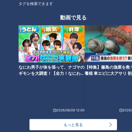
タグを検索できます
屋外プールには行けないワ
『お分けしましょうか？』
動画で見る
ケ・・でも、どーしても水
中嶋朋子（スジナシ）
遊びがしたいんです！コロ
ドキュメンタリー
鶴瓶のスジナシ
ナ禍でのおうち時間にも…シ
ピエロと呼ばれた息子
「鶴瓶のスジナシ」動画
リーズ最長20分超 定期配信
2021/07/24 10:00
2021/07/23 20:00
型ドキュメンタリー「ピエ
ロと呼ばれた息子」第17話
動画
ドキュメンタリー
動画
エンタメ
なにわ男子が体を張って、ナゴヤの
【特集】篠島の漁業を救
ギモンを大調査！【全力！なにわ実
養殖 車エビに大アサリ 
験部～ナゴヤのギモン、ガチ検証
【newsX】
～】
日比遊一監督が名古屋市美
藤井聡太二冠も着用 暑い
術館で講演会 映画「名も
夏を乗り切る涼感高性能マ
2026/08/06 12:00
2026/
無い日」公開中
スク！
CBC web
チャント！
映画情報
「チャント！」特集
もっと見る
2021/07/21 21:15
2021/07/21 20:30