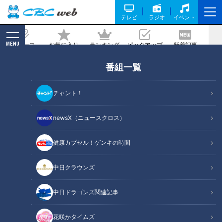
テレビ
ラジオ
イベント
MENU
ニュース
お気に入り
ランキング
ピックアップ
新着記事
CBC MAGAZINE
新着リスト
番組一覧
LATEST ARTICLES
チャント！
newsX（ニュースクロス）
健康カプセル！ゲンキの時間
レジェンド達の教えと命運
近藤サトも大満足！ベッド
中日クラウンズ
握るワングリップ。ドラゴ
の中で森林浴！？ 森の香り
ンズ京田陽太はどう変わっ
で安眠「ひのきまくら」
中日ドラゴンズ
チャント！
たのか？
中日ドラゴンズ関連記事
アナウンサーコラム
近藤サトのジモト応援団
2021/07/28 17:38
2021/07/27 16:00
花咲かタイムズ