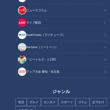
焼き場も想いもアツイ！
ミシュランにも掲載された
日本で生まれた「ビーチサ
ニュースコラム
大人気うなぎ店
ンダル」～ハワイで爆発的
人気を得たゴム草履の秘話
チャント！
ニュースコラム
ライブ配信
「チャント！」特集
東西南北論説風
2021/07/27 15:00
2021/07/27 11:35
RadiChubu（ラジチューブ）
動画
北辻利寿
コラム
me:tone（ミートーン）
「ビートルズ」とCBC
アジア大会 愛知・名古屋
“肉”に舵を切り大成功！フ
一大ムーブメントの“キャン
ァミリー層の心をつかんだ
プ”！最初のハードルが超え
ジャンル
大手居酒屋チェーン『ワタ
られる！100円ショップで
チャント！
チャント！
ミ』の新業態！
揃えて楽しむコスパ最強キ
「チャント！」特集
最先端ってこういう事！？イ
ャンプ！
生活
グルメ
エンタメ
スポーツ
コラム
おでかけ
マドキ生活SOS
2021/07/26 20:00
2021/07/26 20:00