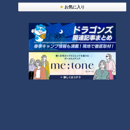
お気に入り
【閲覧注意!!】一部始終を詳
厚切りステーキが情熱価
細に話します！石井の○○
格！ 肉好きのHOTスポッ
が出ました…ゴゴスマ生配信
ト
ゴゴスマ
チャント！
＃18
あと10分、生でしゃべりま
「チャント！」特集
す
2021/07/21 15:50
2021/07/20 19:00
動画
エンタメ
動画
2021年7月10日放送
超！簡単“100均DIY”を人気
新オープンなのにもう行列!
ユーチューバーが伝授！ア
東京・大阪・北海道・イタ
イデア次第で使い方は無限
リア発祥のお店が東海地方
チャント！
花咲かタイムズ
大！日々の掃除や家事がラ
初上陸!
最先端ってこういう事！？イ
うなずキング
クになる！
マドキ生活SOS
2021/07/20 16:00
2021/07/20 14:15