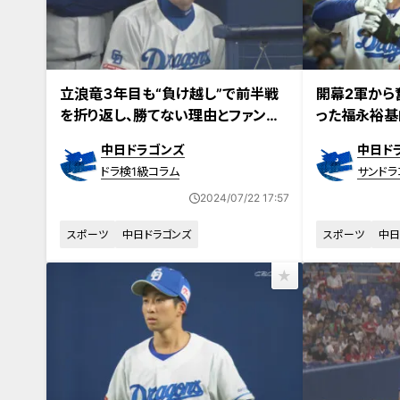
立浪竜３年目も“負け越し”で前半戦
開幕2軍から
を折り返し、勝てない理由とファンの
った福永裕基
切歯扼腕
がすべて”
中日ドラゴンズ
中日ド
ドラ検1級コラム
サンドラ
2024/07/22 17:57
スポーツ
中日ドラゴンズ
スポーツ
中日