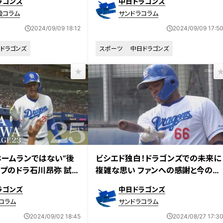
ラゴンズ
中日ドラゴンズ
する
級コラム
サンドラコラム
2024/09/09 18:12
2024/09/09 17:5
ドラゴンズ
スポーツ
中日ドラゴンズ
ホームランではない”後
ビシエド独白！ドラゴンズでの未来に
プのドラ石川昂弥 試行
複雑な思い ファンへの感謝と今の心
つけた答えとは？
境を語る
ラゴンズ
中日ドラゴンズ
コラム
サンドラコラム
2024/09/02 18:45
2024/08/27 17:3