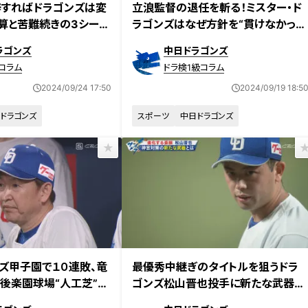
すればドラゴンズは変
立浪監督の退任を斬る！ミスター・ド
算と苦難続きの3シーズ
ラゴンズはなぜ方針を“貫けなかっ
た”のか
ラゴンズ
中日ドラゴンズ
コラム
ドラ検1級コラム
2024/09/24 17:50
2024/09/19 18:5
ドラゴンズ
スポーツ
中日ドラゴンズ
ズ甲子園で１０連敗、竜
最優秀中継ぎのタイトルを狙うドラ
後楽園球場“人工芝”の
ゴンズ松山晋也投手に新たな武器。
鬼門・神宮は“ジャイロカット”で克服