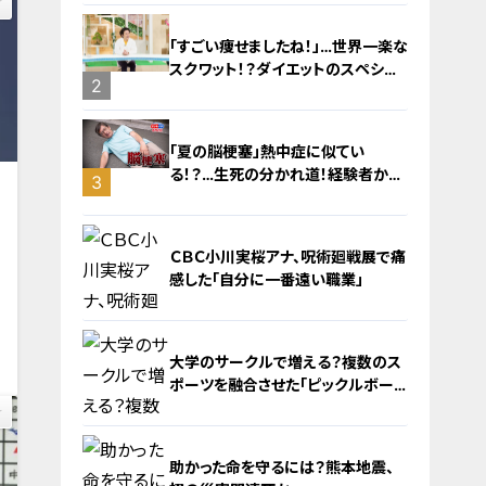
に！発症前のキケンなサインと対処
法
「すごい痩せましたね！」…世界一楽な
スクワット！？ダイエットのスペシャ
2
リストに学ぶ「無理なくやせる方法」
「夏の脳梗塞」熱中症に似てい
る！？…生死の分かれ道！経験者から
3
学ぶ“発症時の身体の異変”
ＣＢＣ小川実桜アナ、呪術廻戦展で痛
感した「自分に一番遠い職業」
0
大学のサークルで増える？複数のス
ポーツを融合させた「ピックルボー
ル」
4
助かった命を守るには？熊本地震、