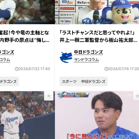
奮起！今や竜の主軸とな
「ラストチャンスだと思ってやれよ！」
内野手の原点は“悔しさ
井上一樹二軍監督から板山祐太郎へ
込めた期待とその真価
ラゴンズ
中日ドラゴンズ
コラム
サンドラコラム
2024/07/22 17:40
2024/07/16 17:2
ドラゴンズ
スポーツ
中日ドラゴンズ