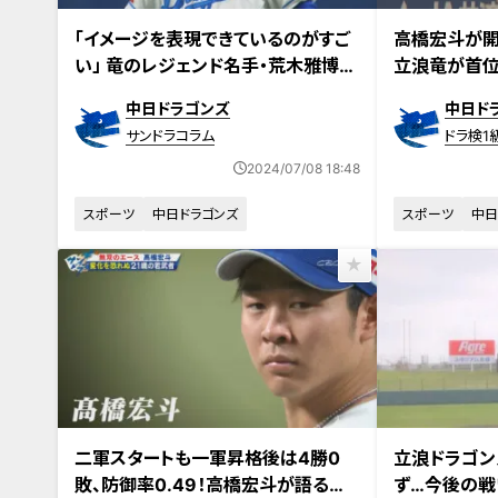
「イメージを表現できているのがすご
高橋宏斗が開
い」 竜のレジェンド名手・荒木雅博氏
立浪竜が首位
も絶賛！攻守に存在感を放つ“竜の忍
題は？
中日ドラゴンズ
中日ド
者”田中幹也を直撃
サンドラコラム
ドラ検1
2024/07/08 18:48
スポーツ
中日ドラゴンズ
スポーツ
中日
二軍スタートも一軍昇格後は4勝0
立浪ドラゴン
敗、防御率0.49！高橋宏斗が語る当
ず…今後の戦