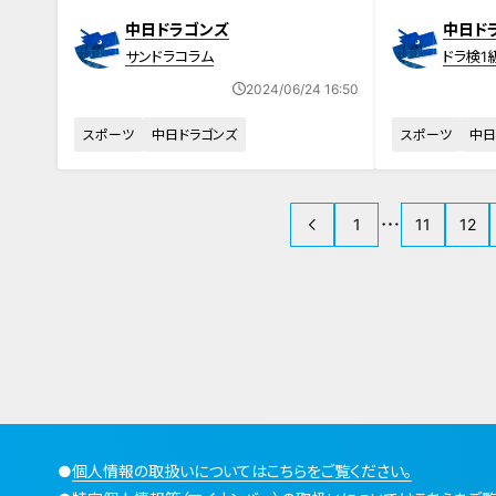
時の心境「人生の中でもかなり苦し
材”とは？
中日ドラゴンズ
中日ド
い日々…」
サンドラコラム
ドラ検1
2024/06/24 16:50
スポーツ
中日ドラゴンズ
スポーツ
中日
1
11
12
●
個人情報の取扱いについてはこちらをご覧ください。