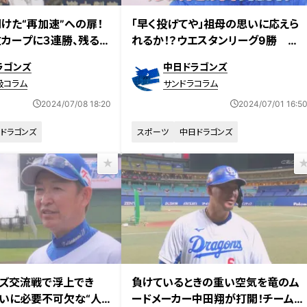
けた“再加速”への扉！
「早く投げてや」祖母の思いに応えら
カープに３連勝、残る課
れるか！？ウエスタンリーグ9勝 竜
希望の星・松木平優太
ラゴンズ
中日ドラゴンズ
級コラム
サンドラコラム
2024/07/08 18:20
2024/07/01 16:5
ドラゴンズ
スポーツ
中日ドラゴンズ
ズ交流戦で浮上でき
負けているときの重い空気を竜のム
いに必要不可欠な“人
ードメーカー中田翔が打開！チームメ