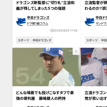
ドラゴンズ新監督に“切り札”立浪和
立浪監督が辞
義が残してしまった５つの宿題
わるのか？誤
ンを振り返る
中日ドラゴンズ
中日ド
ドラ検1級コラム
サンドラ
2024/09/25 17:45
スポーツ
中日ドラゴンズ
スポーツ
中日
どんな場面でも投げこなすタフで最
立浪ドラゴン
強の便利屋 藤嶋健人の矜持
党が思い出す
悪夢