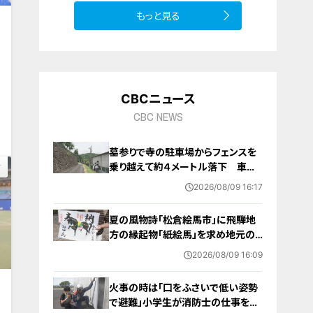
もっと見る
CBCニュース
0
CBC NEWS
墓参りで寺の駐車場からフェンスを
乗り越えて約４メートル落下 車に
乗っていた家族３人けが 岐阜・山
2026/08/09 16:17
県市
夏の風物詩「松倉絵馬市」に飛騨地
方の縁起物「紙絵馬」を求め地元の
人や観光客が訪れる 幸せが駆け込
2026/08/09 16:09
むように
火事の時は「口をふさいで低い姿勢
で避難」小学生が消防士の仕事を体