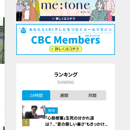
ランキング
RANKING
24時間
週間
月間
8
NEW
「心筋梗塞」生死の分かれ道
1
は？…“夏の厳しい暑さ”もきっかけ