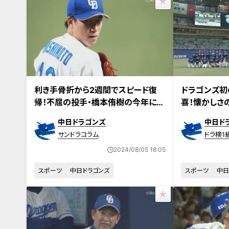
利き手骨折から2週間でスピード復
ドラゴンズ初
帰！不屈の投手・橋本侑樹の今年に懸
喜！懐かしさ
ける覚悟
奮起
中日ドラゴンズ
中日ド
サンドラコラム
ドラ検1
2024/08/05 18:05
スポーツ
中日ドラゴンズ
スポーツ
中日