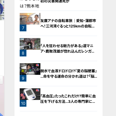
初の災害関連死か
5
友廣アナの自転車旅｜愛知・蒲郡市
へ！三河湾ぐるっと125kmの自転車
6
7
旅！【チャント！特集】
「人を狂わせる魅力がある」道マニ
ア・鹿取茂雄が惚れ込んだレンガの
8
橋梁とは？未公開の道3選
0
脱水で血液ドロドロ!?『夏の脳梗塞』
…命を守る運命の分かれ道は？「脳
9
梗塞」から身を守る方法
「高血圧」たったこれだけ!?簡単に血
圧を下げる方法…3人の専門家に学
10
ぶ！今日からできる高血圧対策