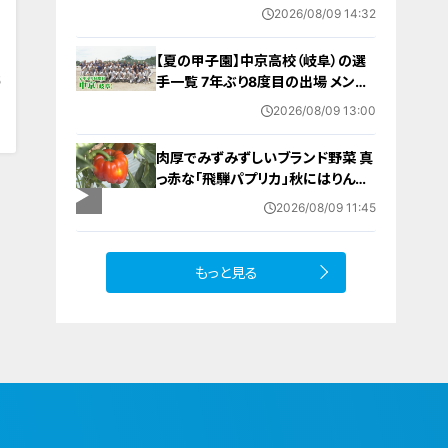
験 三重・津市
2026/08/09 14:32
【夏の甲子園】中京高校（岐阜）の選
5
手一覧 7年ぶり8度目の出場 メンバ
ー・出身中学・特徴は？高校野球
2026/08/09 13:00
肉厚でみずみずしいブランド野菜 真
っ赤な「飛騨パプリカ」秋にはりんご
のように甘い 岐阜・高山市の東農
2026/08/09 11:45
園では1日5000個収穫中
もっと見る