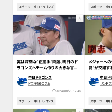
スポーツ
中日ドラゴンズ
スポーツ
中日
実は深刻な“正捕手”問題、明日のド
メジャーへの
ラゴンズへチーム作りの大きな盲点
愛”が交錯す
とは？
に譲れない思
中日ドラゴンズ
中日ド
にいたい」
ドラ検1級コラム
サンドラ
2024/08/20 17:45
スポーツ
中日ドラゴンズ
スポーツ
中日