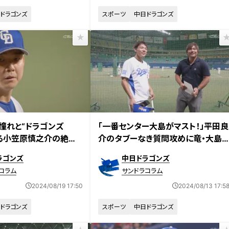
ドラゴンズ
スポーツ
中日ドラゴンズ
憧れと“ドラゴンズ
「一番センター大島がマスト！」平田良
る小笠原慎之介の絶対
介のタブーなき質問攻めに竜・大島
い「日本一のメンバー
洋平も思わずタジタジ！？
ラゴンズ
中日ドラゴンズ
コラム
サンドラコラム
2024/08/19 17:50
2024/08/13 17:5
ドラゴンズ
スポーツ
中日ドラゴンズ