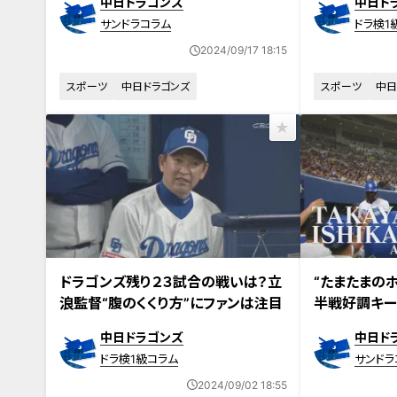
中日ドラゴンズ
中日ド
サンドラコラム
ドラ検1
2024/09/17 18:15
スポーツ
中日ドラゴンズ
スポーツ
中日
ドラゴンズ残り２３試合の戦いは？立
“たまたまの
浪監督“腹のくくり方”にファンは注目
半戦好調キー
錯誤の末に見
中日ドラゴンズ
中日ド
ドラ検1級コラム
サンドラ
2024/09/02 18:55