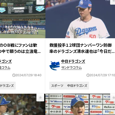
のＯＢ戦にファンは歓
救援投手１２球団ナンバーワン防御
の中で願うのは立浪竜の
率のドラゴンズ清水達也は「今日だ
け抑える」精神でレジェンドＭＶＰ浅
ラゴンズ
中日ドラゴンズ
尾拓也を超える
級コラム
サンドラコラム
2024/07/29 18:40
2024/07/29 17:1
ドラゴンズ
スポーツ
中日ドラゴンズ