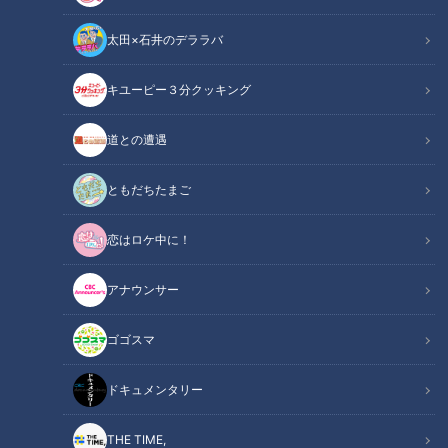
太田×石井のデララバ
キユーピー３分クッキング
中日ドラゴンズ
サンドラコラム
道との遭遇
【ドラゴンズを愛して半世紀！竹内茂喜の『野球のドテ煮』】
ともだちたまご
CBCテレビ「サンデードラゴンズ」（毎週日曜日12時54分か
恋はロケ中に！
ら東海エリアで生放送）
アナウンサー
INDEX
ゴゴスマ
稲葉監督の恩義に報いるために
信じられない訃報
ドキュメンタリー
不屈の精神力
ドラゴンズ大好き、ファンも大好き
THE TIME,
≪京田選手会長のコメント≫