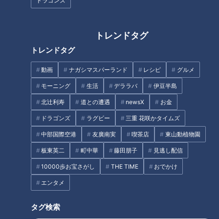
ドラゴンズ
あった。
ここ数年、東京オリンピック出場へ向け、並々ならぬ決意でボ
トレンドタグ
ールを投げ続けてきた大野投手。今季なかなか成績が上がらな
トレンドタグ
かったものの、“彼の力は必要”と、評価を変えなかった稲葉監
督。その思いに報おうとばかり、大野投手はこのチームのため
動画
ナガシマスパーランド
レシピ
グルメ
なら、なんでもやれることをやる！と心に決めた。
モーニング
生活
デララバ
伊豆半島
北辻利寿
道との遭遇
newsX
お金
結果でいえば、彼の登板は準々決勝のアメリカ戦のみ。1点ビ
ハインドの9回に登板し、無失点に抑える好リリーフ。サヨナ
ドラゴンズ
ラグビー
三重 花咲かタイムズ
ラ勝ちへとつなげる良い流れを作る働きを見せたものの、ドラ
中部国際空港
友廣南実
喫茶店
東山動植物園
ゴンズファンとすればなんとも物足りなかったに違いない。
板東英二
町中華
藤田朋子
見逃し配信
10000歩お宝さがし
THE TIME
おでかけ
エンタメ
タグ検索