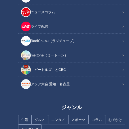
≪与田監督のコメント≫
ニュースコラム
横浜の夜空に涙雨
オススメ関連コンテンツ
ライブ配信
RadiChubu（ラジチューブ）
稲葉監督の恩義に報いるために
me:tone（ミートーン）
ドラゴンズファンのみならず、日本のプロ野球ファンの総意、
悲願であったオリンピック金メダル。公開競技だった1984年
「ビートルズ」とCBC
ロサンゼルスオリンピックで頂点を極めたものの、以降、正式
アジア大会 愛知・名古屋
競技となった5大会では届きそうでどうしても手中にできなか
った黄金に輝くメダル。それを24人の侍たちは見事に、それ
も無敗という最高の結果で栄冠を勝ち取ったのである。
ジャンル
金メダルが決まった瞬間、マウンド上に集まり、歓喜する選手
生活
グルメ
エンタメ
スポーツ
コラム
おでかけ
たち。その中にドラゴンズのエース、大野雄大投手の喜ぶ姿が