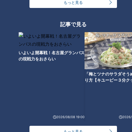
もっと見る
“他の投手がしんどい思いをするならば、オレがすべてやる”
まさに稲葉監督への恩義に報いる働きを実践した大野投手。約
記事で見る
束を果たし、表彰台に上がった彼は達成感に満ち溢れた優しい
顔に戻っていた。メダルの授与で栗原選手（ホークス）から首
にかけてもらった大野投手は、金メダルを左手に持つともうひ
いよいよ開幕戦！名古屋グランパス
とつの約束を果たすべく、空に向かってメダルを掲げた。急逝
の現戦力をおさらい
した木下雄介投手が見守る天国へ向けて――。
「梅とツナのサラダそう
り方【キユーピー３分ク
信じられない訃報
2026/08/08 19:00
2026/
もっと見る