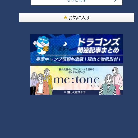
お気に入り
「サンデードラゴンズ」より木下雄介投手(C)CBCテレビ
8月5日、衝撃のニュースが伝えられた。
ドラゴンズの中継ぎ右腕、木下雄介投手がこの世を去ったとい
う信じることのできない一報だった。
先月6日の練習中に倒れ、救急搬送をされたが意識は戻らず、
およそ一カ月後の今月3日、息を引き取ったという。まだ27歳
という若さだったが、死因は明らかにされていない。
木下投手といえば、今年3月のオープン戦で投球後にいきなり
うずくまると、そのまま降板。選手生命をも危惧される右肩脱
臼で大手術を受け、それでも懸命に復帰を目指して、リハビリ