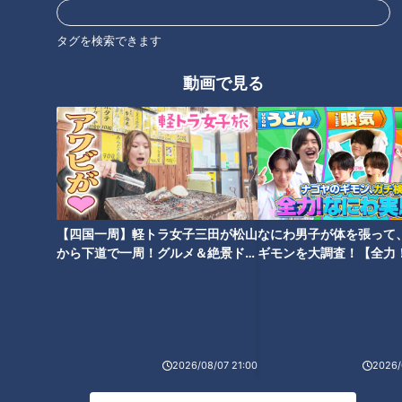
タグを検索できます
動画で見る
「サンデードラゴンズ」(C)CBCテレビ
そんな大野登板についてこの日、番組に電話生出演した井端内
野守備・走塁コーチが今だからこそともいえるチーム内の秘話
を明かした。
【四国一周】軽トラ女子三田が松山
なにわ男子が体を張って
から下道で一周！グルメ＆絶景ドラ
ギモンを大調査！【全力
『彼が一番大変だったと思いますよ。勝ち上がっていく中、彼
イブ⑳
験部～ナゴヤのギモン、
の先発は一度もなかったのですが、負けた次の試合は全部大野
～】
投手の予定だったので、勝っていてリリーフでも投げなくては
いけないけれど、負けたら次の試合もなげなくてはならないと
いう、彼の精神状態というのはボクが思う中では一番キツかっ
2026/08/07 21:00
2026/
たんじゃなかったのかなと思います』