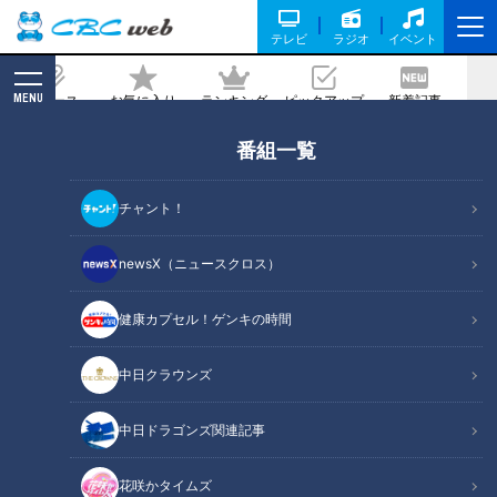
テレビ
ラジオ
イベント
MENU
ニュース
お気に入り
ランキング
ピックアップ
新着記事
CBC MAGAZINE
番組一覧
急逝木下雄がハマの夜空に降らせた涙
雨 侍・井端コーチが今だから明か
チャント！
す“ドラ大野雄起用法”秘話
newsX（ニュースクロス）
2021/08/10 17:12
健康カプセル！ゲンキの時間
中日クラウンズ
中日ドラゴンズ関連記事
花咲かタイムズ